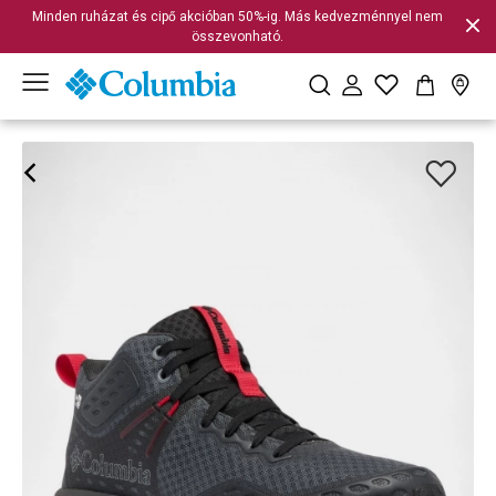
Minden ruházat és cipő akcióban 50%-ig. Más kedvezménnyel nem
összevonható.