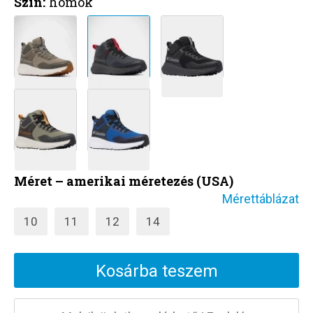
Szín:
homok
Méret – amerikai méretezés (USA)
Mérettáblázat
10
11
12
14
Kosárba teszem