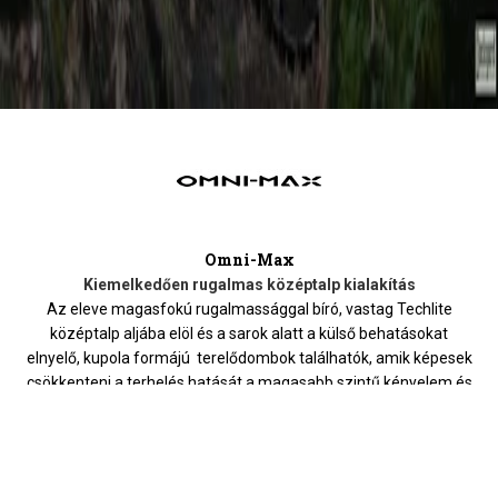
Omni-Max
Kiemelkedően rugalmas középtalp kialakítás
Az eleve magasfokú rugalmassággal bíró, vastag Techlite
középtalp aljába elöl és a sarok alatt a külső behatásokat
elnyelő, kupola formájú terelődombok találhatók, amik képesek
csökkenteni a terhelés hatását a magasabb szintű kényelem és
a ruganyosabb lépés biztosításának érdekében.
HOZZÁ AJÁNLJUK