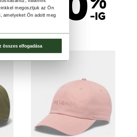
tosításához, valamint
einkkel megosztjuk az Ön
l, amelyeket Ön adott meg
z összes elfogadása