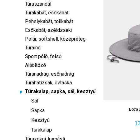
Túraszandál
Túrakabát, esőkabát
Pehelykabát, tollkabát
Esőkabát, széldzseki
Polár, softshell, középréteg
Túraing
Sport póló, felső
Aláöltöző
Túranadrág, esőnadrág
Túrahátizsák, övtáska
Túrakalap, sapka, sál, kesztyű
Sál
Bora 
Sapka
Kesztyű
1
Túrakalap
Túrazokni, kamásli