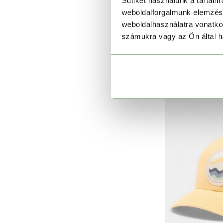
Sütiket használunk a tartal
weboldalforgalmunk elemzésé
weboldalhasználatra vonatko
PFG Logo
számukra vagy az Ön által ha
1