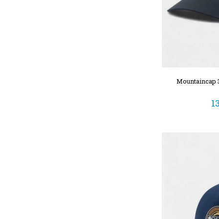
Mountaincap 
1