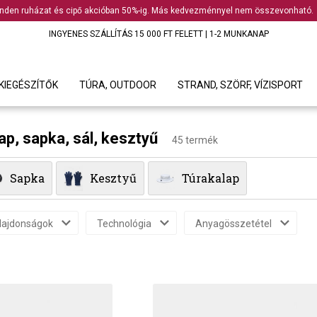
nden ruházat és cipő akcióban 50%-ig. Más kedvezménnyel nem összevonható.
INGYENES SZÁLLÍTÁS 15 000 FT FELETT | 1-2 MUNKANAP
KIEGÉSZÍTŐK
TÚRA, OUTDOOR
STRAND, SZÖRF, VÍZISPORT
lap, sapka, sál, kesztyű
45 termék
Sapka
Kesztyű
Túrakalap
lajdonságok
Technológia
Anyagösszetétel