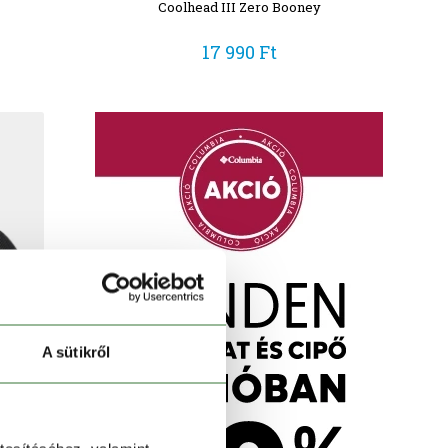
Coolhead III Zero Booney
17 990 Ft
A sütikről