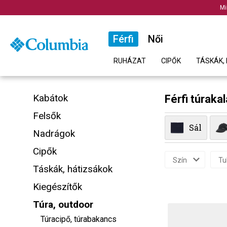
Mi
Férfi
Női
RUHÁZAT
CIPŐK
TÁSKÁK, 
Kabátok
Férfi túraka
Felsők
Sál
Nadrágok
Cipők
Szín
Tu
Táskák, hátizsákok
Kiegészítők
Túra, outdoor
Túracipő, túrabakancs