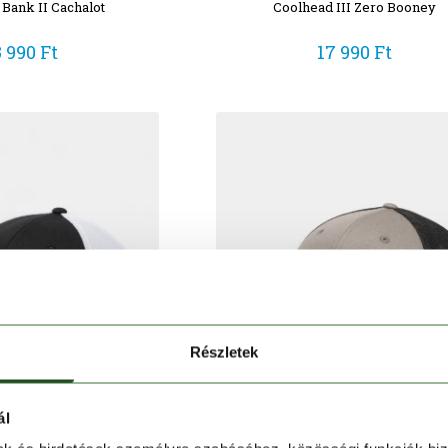
Bank II Cachalot
Coolhead III Zero Booney
3 990 Ft
17 990 Ft
Részletek
ál