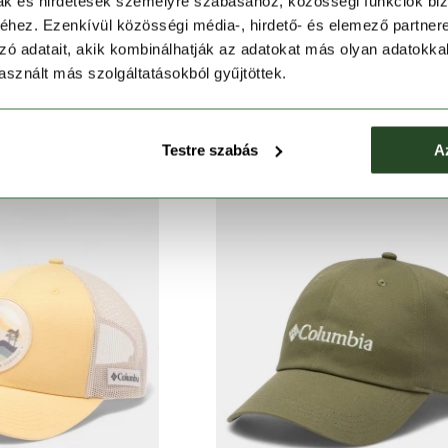
mak és hirdetések személyre szabásához, közösségi funkciók biz
hez. Ezenkívül közösségi média-, hirdető- és elemező partner
zó adatait, akik kombinálhatják az adatokat más olyan adatokka
 Mesh Ball Cap
PFG Logo Mesh Ball Cap
sznált más szolgáltatásokból gyűjtöttek.
4 990 Ft
14 990 Ft
Testre szabás
A