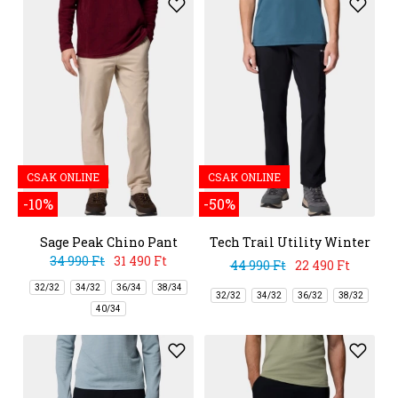
CSAK ONLINE
CSAK ONLINE
-10%
-50%
Sage Peak Chino Pant
Tech Trail Utility Winter
Pant
34 990 Ft
31 490 Ft
44 990 Ft
22 490 Ft
32/32
34/32
36/34
38/34
32/32
34/32
36/32
38/32
40/34