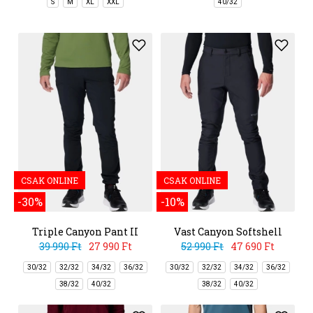
S
M
XL
XXL
40/32
CSAK ONLINE
CSAK ONLINE
-30%
-10%
Triple Canyon Pant II
Vast Canyon Softshell
Pant
39 990 Ft
27 990 Ft
52 990 Ft
47 690 Ft
30/32
32/32
34/32
36/32
30/32
32/32
34/32
36/32
38/32
40/32
38/32
40/32