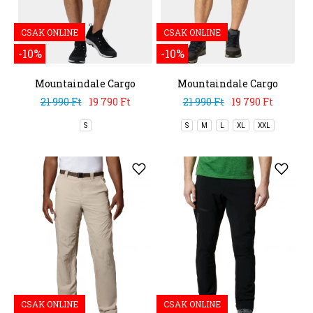
CSAK ONLINE
CSAK ONLINE
-10%
-10%
Mountaindale Cargo
Mountaindale Cargo
Short
Short
21 990 Ft
19 790 Ft
21 990 Ft
19 790 Ft
S
S
M
L
XL
XXL
CSAK ONLINE
CSAK ONLINE