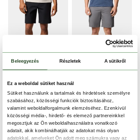
CSAK ONLINE
CSAK ONLINE
-10%
-10%
Beleegyezés
Részletek
A sütikről
Tech Trail Utility Short
Rapid Rivers Cargo Short
29 990 Ft
26 990 Ft
22 990 Ft
20 690 Ft
Ez a weboldal sütiket használ
Sütiket használunk a tartalmak és hirdetések személyre
32
38
30
38
40
42
szabásához, közösségi funkciók biztosításához,
valamint weboldalforgalmunk elemzéséhez. Ezenkívül
közösségi média-, hirdető- és elemező partnereinkkel
megosztjuk az Ön weboldalhasználatra vonatkozó
adatait, akik kombinálhatják az adatokat más olyan
adatokkal, amelyeket Ön adott meg számukra vagy az