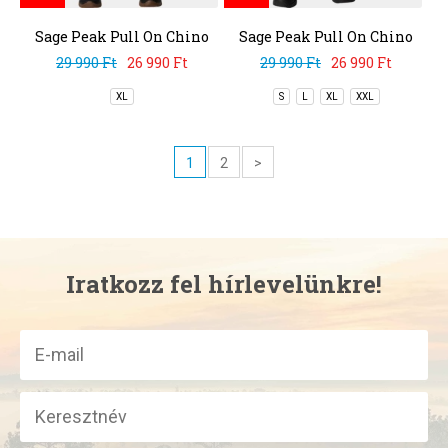
Sage Peak Pull On Chino
Sage Peak Pull On Chino
Pant
Pant
29 990 Ft
26 990 Ft
29 990 Ft
26 990 Ft
XL
S
L
XL
XXL
1
2
>
Iratkozz fel hírlevelünkre!