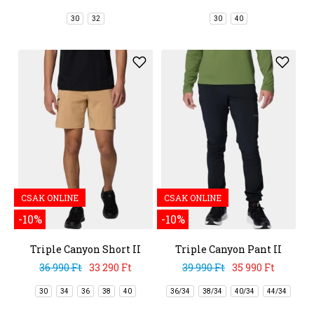
30
32
30
40
CSAK ONLINE
CSAK ONLINE
-10%
-10%
Triple Canyon Short II
Triple Canyon Pant II
36 990 Ft
33 290 Ft
39 990 Ft
35 990 Ft
30
34
36
38
40
36/34
38/34
40/34
44/34