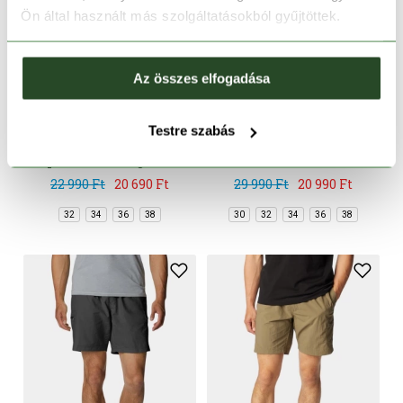
Ön által használt más szolgáltatásokból gyűjtöttek.
Az összes elfogadása
CSAK ONLINE
CSAK ONLINE
-10%
-30%
Testre szabás
Rapid Rivers Cargo Short
Wild Cast Short
22 990 Ft
20 690 Ft
29 990 Ft
20 990 Ft
32
34
36
38
30
32
34
36
38