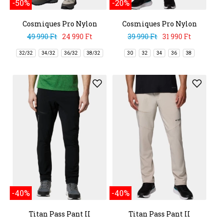
-50%
-20%
Cosmiques Pro Nylon
Cosmiques Pro Nylon
Pant
Short
49 990 Ft
24 990 Ft
39 990 Ft
31 990 Ft
32/32
34/32
36/32
38/32
30
32
34
36
38
-40%
-40%
Titan Pass Pant II
Titan Pass Pant II