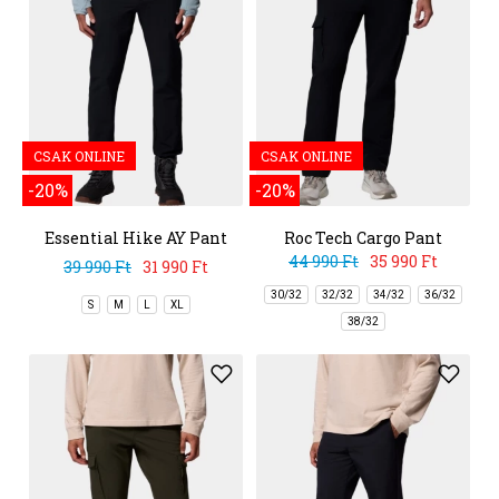
CSAK ONLINE
CSAK ONLINE
-20%
-20%
Essential Hike AY Pant
Roc Tech Cargo Pant
44 990 Ft
35 990 Ft
39 990 Ft
31 990 Ft
30/32
32/32
34/32
36/32
S
M
L
XL
38/32