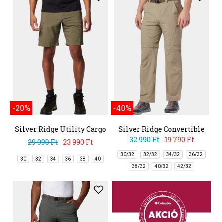
-20%
-40%
Silver Ridge Utility Cargo
Silver Ridge Convertible
Short
Pant
32 990 Ft
19 790 Ft
29 990 Ft
23 990 Ft
30/32
32/32
34/32
36/32
30
32
34
36
38
40
38/32
40/32
42/32