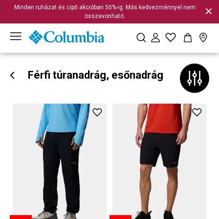
Minden ruházat és cipő akcióban 50%-ig. Más kedvezménnyel nem
összevonható.
Férfi túranadrág, esőnadrág