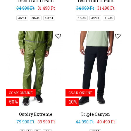
Tech Trail II Pant
Tech Trail II Pant
34 990 Ft
31 490 Ft
34 990 Ft
31 490 Ft
36/34
38/34
40/34
36/34
38/34
40/34
CSAK ONLINE
CSAK ONLINE
-50%
-10%
Outdry Extreme
Triple Canyon
Wyldwood Rain Pant
Convertible Pant II
79 990 Ft
39 990 Ft
44 990 Ft
40 490 Ft