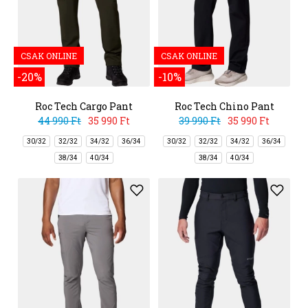
CSAK ONLINE
CSAK ONLINE
-20%
-10%
Roc Tech Cargo Pant
Roc Tech Chino Pant
44 990 Ft
35 990 Ft
39 990 Ft
35 990 Ft
30/32
32/32
34/32
36/34
30/32
32/32
34/32
36/34
38/34
40/34
38/34
40/34