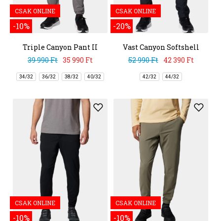
CSAK ONLINE
CSAK ONLINE
-10%
-20%
Triple Canyon Pant II
Vast Canyon Softshell
Pant
39 990 Ft
35 990 Ft
52 990 Ft
42 390 Ft
34/32
36/32
38/32
40/32
42/32
44/32
CSAK ONLINE
CSAK ONLINE
-10%
-10%