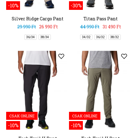
-10%
-30%
Silver Ridge Cargo Pant
Titan Pass Pant
29 990 Ft
26 990 Ft
44 990 Ft
31 490 Ft
36/34
38/34
34/32
36/32
38/32
CSAK ONLINE
CSAK ONLINE
-10%
-10%