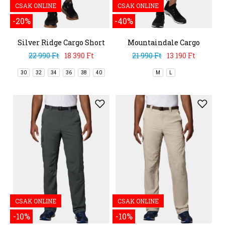
CSAK ONLINE
CSAK ONLINE
-20%
-40%
Silver Ridge Cargo Short
Mountaindale Cargo
Short
22 990 Ft
18 390 Ft
21 990 Ft
13 190 Ft
30
32
34
36
38
40
M
L
CSAK ONLINE
CSAK ONLINE
-10%
-10%