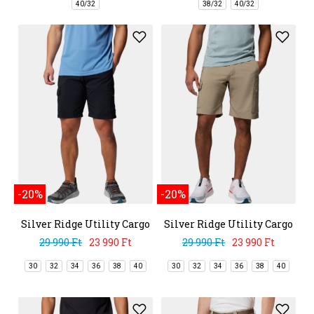
40/32
38/32
40/32
-20%
-20%
Silver Ridge Utility Cargo
Silver Ridge Utility Cargo
Short
Short
29 990 Ft
23 990 Ft
29 990 Ft
23 990 Ft
30
32
34
36
38
40
30
32
34
36
38
40