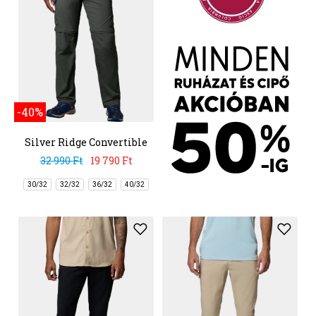
-40%
Silver Ridge Convertible
Pant
32 990 Ft
19 790 Ft
30/32
32/32
36/32
40/32