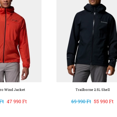
ro Wind Jacket
Trailborne 2.5L Shell
Ft
47 990 Ft
69 990 Ft
55 990 Ft