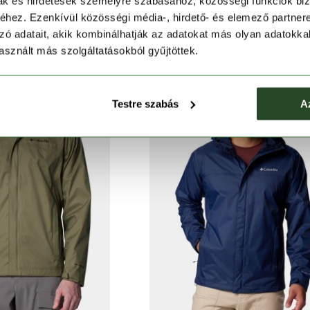
und II Jacket
Watertight II Jacket
mak és hirdetések személyre szabásához, közösségi funkciók biz
hez. Ezenkívül közösségi média-, hirdető- és elemező partner
Ft
39 990 Ft
39 990 Ft
35 990 Ft
zó adatait, akik kombinálhatják az adatokat más olyan adatokka
sznált más szolgáltatásokból gyűjtöttek.
Testre szabás
A