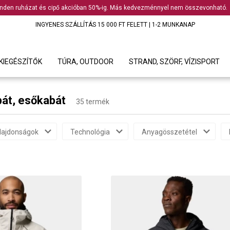
nden ruházat és cipő akcióban 50%-ig. Más kedvezménnyel nem összevonható.
INGYENES SZÁLLÍTÁS 15 000 FT FELETT | 1-2 MUNKANAP
KIEGÉSZÍTŐK
TÚRA, OUTDOOR
STRAND, SZÖRF, VÍZISPORT
bát, esőkabát
35 termék
lajdonságok
Technológia
Anyagösszetétel