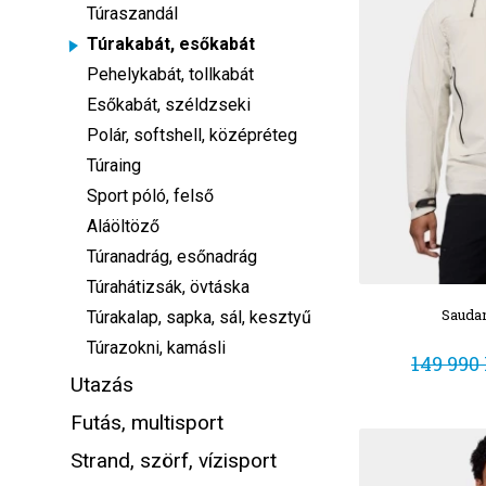
Túraszandál
Túrakabát, esőkabát
Pehelykabát, tollkabát
Esőkabát, széldzseki
Polár, softshell, középréteg
Túraing
Sport póló, felső
Aláöltöző
Túranadrág, esőnadrág
Túrahátizsák, övtáska
Saudan
Túrakalap, sapka, sál, kesztyű
Túrazokni, kamásli
149 990 
Utazás
Futás, multisport
Strand, szörf, vízisport