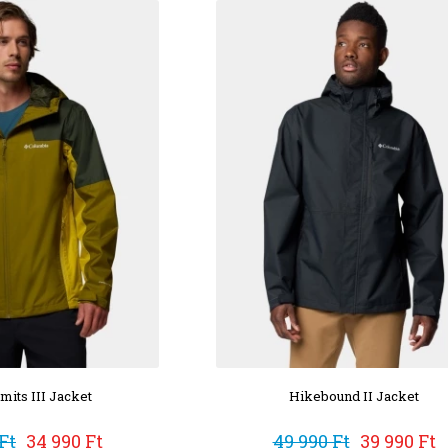
mits III Jacket
Hikebound II Jacket
Ft
34 990 Ft
49 990 Ft
39 990 Ft