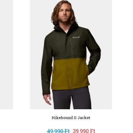
Hikebound II Jacket
49 990 Ft
39 990 Ft