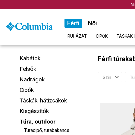
Mi
Férfi
Női
RUHÁZAT
CIPŐK
TÁSKÁK, 
Kabátok
Férfi túraka
Felsők
Szín
Tu
Nadrágok
Cipők
Táskák, hátizsákok
Kiegészítők
Túra, outdoor
Túracipő, túrabakancs