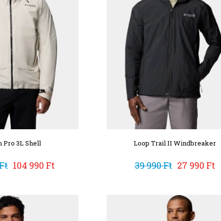
 Pro 3L Shell
Loop Trail II Windbreaker
Ft
104 990 Ft
39 990 Ft
27 990 Ft