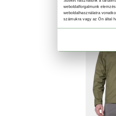
Hikebo
Sütiket használunk a tartal
weboldalforgalmunk elemzésé
49 990 
weboldalhasználatra vonatko
számukra vagy az Ön által ha