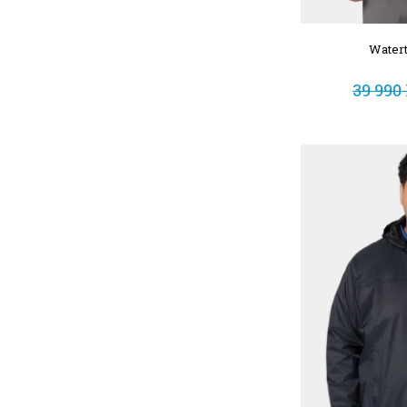
Watert
39 990 