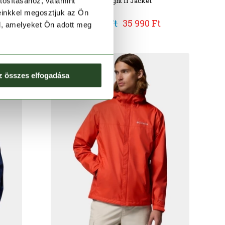
Watertight II Jacket
tosításához, valamint
einkkel megosztjuk az Ön
39 990 Ft
35 990 Ft
l, amelyeket Ön adott meg
z összes elfogadása