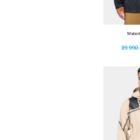
Watert
39 990 