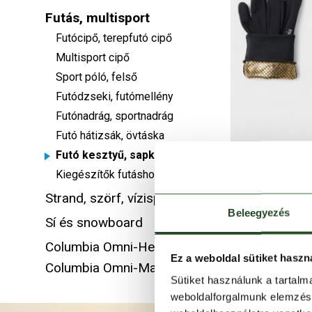
Futás, multisport
Futócipő, terepfutó cipő
Multisport cipő
Sport póló, felső
Futódzseki, futómellény
Futónadrág, sportnadrág
Futó hátizsák, övtáska
Futó kesztyű, sapka
Kiegészítők futáshoz
Strand, szörf, vízisport
M Trail 
Beleegyezés
Sí és snowboard
22
Columbia Omni-Heat Infinity
Ez a weboldal sütiket haszn
Columbia Omni-Max
Sütiket használunk a tartal
weboldalforgalmunk elemzésé