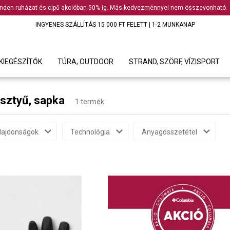
nden ruházat és cipő akcióban 50%-ig. Más kedvezménnyel nem összevonható.
INGYENES SZÁLLÍTÁS 15 000 FT FELETT | 1-2 MUNKANAP
KIEGÉSZÍTŐK
TÚRA, OUTDOOR
STRAND, SZÖRF, VÍZISPORT
esztyű, sapka
1 termék
lajdonságok
Technológia
Anyagösszetétel