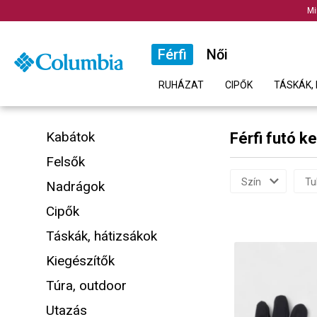
Mi
Férfi
Női
RUHÁZAT
CIPŐK
TÁSKÁK, 
Kabátok
Férfi futó k
Felsők
Szín
Tu
Nadrágok
Cipők
Táskák, hátizsákok
Kiegészítők
Túra, outdoor
Utazás