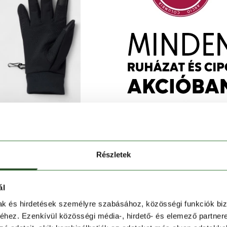
Commute II Glove
Részletek
 990 Ft
ál
mak és hirdetések személyre szabásához, közösségi funkciók biz
hez. Ezenkívül közösségi média-, hirdető- és elemező partner