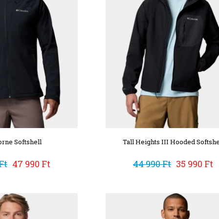
orne Softshell
Tall Heights III Hooded Softshe
Ft
47 990 Ft
44 990 Ft
35 990 Ft