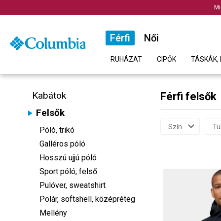
Mi
Férfi
Női
RUHÁZAT
CIPŐK
TÁSKÁK, 
Kabátok
Férfi felsők
Felsők
Szín
Tu
Póló, trikó
Galléros póló
Hosszú ujjú póló
Sport póló, felső
Pulóver, sweatshirt
Polár, softshell, középréteg
Mellény