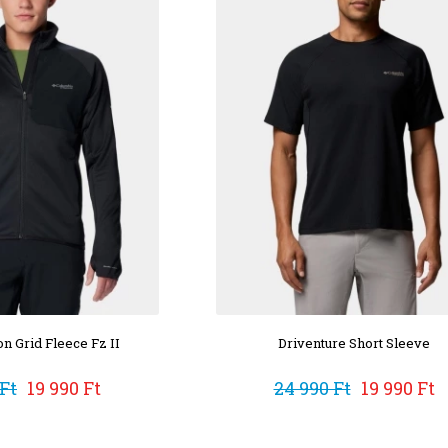
n Grid Fleece Fz II
Driventure Short Sleeve
 Ft
19 990 Ft
24 990 Ft
19 990 Ft