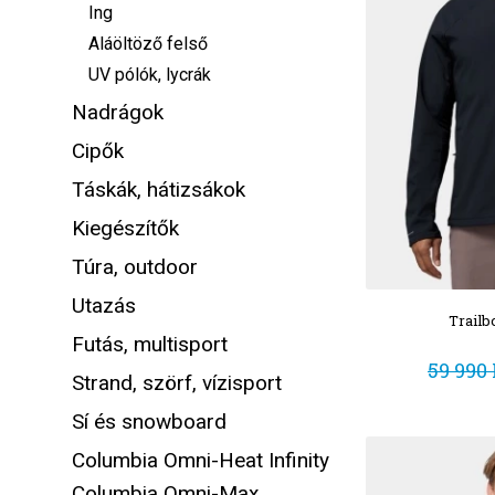
Ing
Aláöltöző felső
UV pólók, lycrák
Nadrágok
Cipők
Táskák, hátizsákok
Kiegészítők
Túra, outdoor
Utazás
Trailb
Futás, multisport
59 990 
Strand, szörf, vízisport
Sí és snowboard
Columbia Omni-Heat Infinity
Columbia Omni-Max