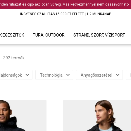
nden ruházat és cipő akcióban 50%-ig. Más kedvezménnyel nem összevonható.
INGYENES SZÁLLÍTÁS 15 000 FT FELETT | 1-2 MUNKANAP
KIEGÉSZÍTŐK
TÚRA, OUTDOOR
STRAND, SZÖRF, VÍZISPORT
392 termék
lajdonságok
Technológia
Anyagösszetétel