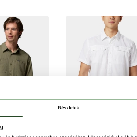
Részletek
ál