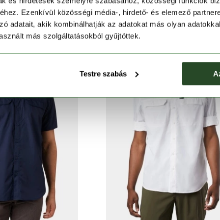
ity II Long Sleeve Shirt
Silver Ridge 2.0 Short Sleeve Sh
mak és hirdetések személyre szabásához, közösségi funkciók biz
hez. Ezenkívül közösségi média-, hirdető- és elemező partner
Ft
17 990 Ft
24 990 Ft
19 990 Ft
zó adatait, akik kombinálhatják az adatokat más olyan adatokka
sznált más szolgáltatásokból gyűjtöttek.
Testre szabás
A