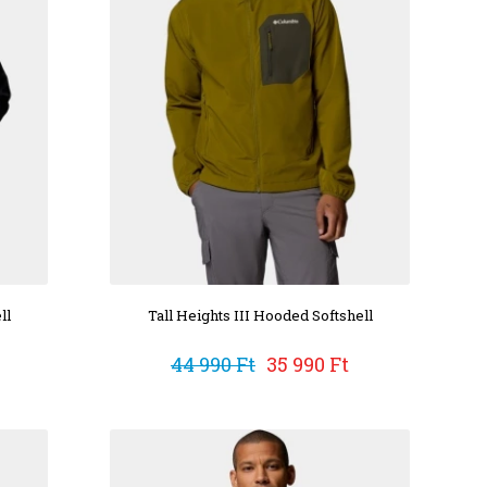
ll
Tall Heights III Hooded Softshell
44 990 Ft
35 990 Ft