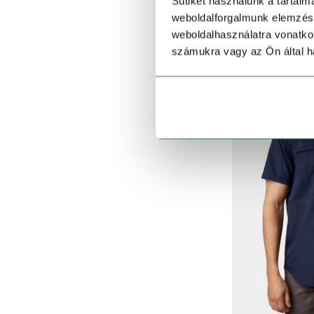
Silver Ridge Util
Sütiket használunk a tartal
weboldalforgalmunk elemzésé
29 990 
weboldalhasználatra vonatko
számukra vagy az Ön által ha