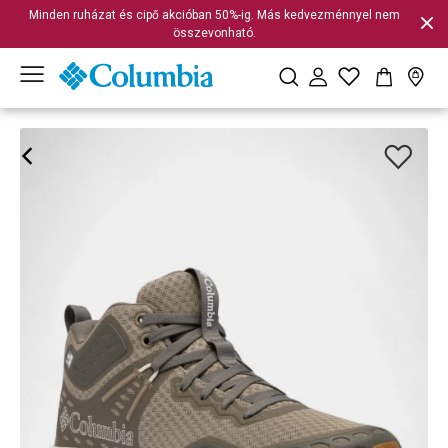
Minden ruházat és cipő akcióban 50%-ig. Más kedvezménnyel nem
összevonható.