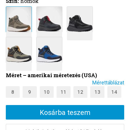
Szín:
homok
Méret – amerikai méretezés (USA)
Mérettáblázat
8
9
10
11
12
13
14
Kosárba teszem