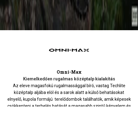
Omni-Max
Kiemelkedően rugalmas középtalp kialakítás
Az eleve magasfokú rugalmassággal bíró, vastag Techlite
középtalp aljába elöl és a sarok alatt a külső behatásokat
elnyelő, kupola formájú terelődombok találhatók, amik képesek
csökkenteni a terhelés hatását a magasabb szintű kényelem és
a ruganyosabb lépés biztosításának érdekében.
HOZZÁ AJÁNLJUK