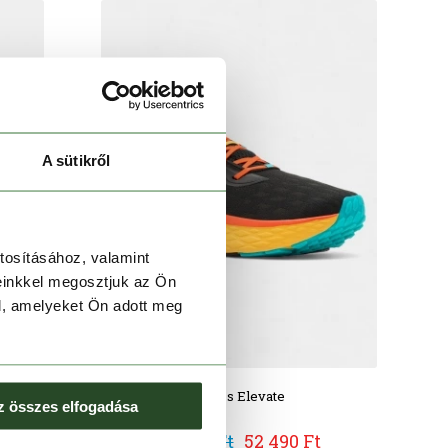
A sütikről
tosításához, valamint
einkkel megosztjuk az Ön
l, amelyeket Ön adott meg
Konos Elevate
z összes elfogadása
69 990 Ft
52 490 Ft