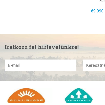
Kon
69 990 
Iratkozz fel hírlevelünkre!