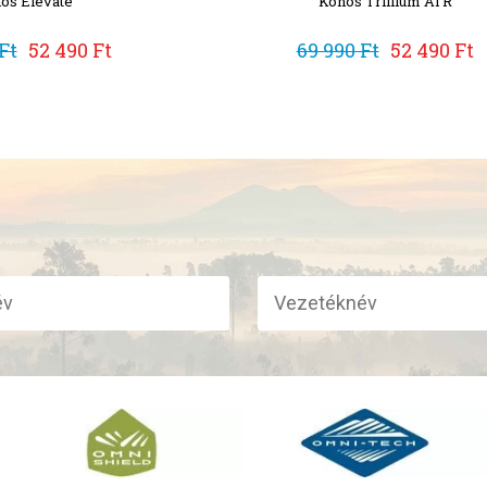
os Elevate
Konos Trillium ATR
Ft
52 490 Ft
69 990 Ft
52 490 Ft