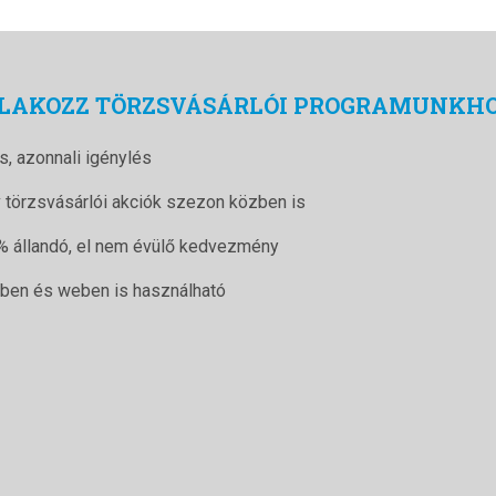
LAKOZZ TÖRZSVÁSÁRLÓI PROGRAMUNKH
s, azonnali igénylés
v törzsvásárlói akciók szezon közben is
% állandó, el nem évülő kedvezmény
tben és weben is használható