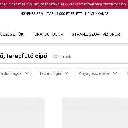
nden ruházat és cipő akcióban 50%-ig. Más kedvezménnyel nem összevonható.
INGYENES SZÁLLÍTÁS 15 000 FT FELETT | 1-2 MUNKANAP
KIEGÉSZÍTŐK
TÚRA, OUTDOOR
STRAND, SZÖRF, VÍZISPORT
pő, terepfutó cipő
10 termék
lajdonságok
Technológia
Anyagösszetétel