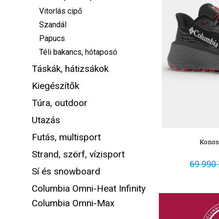
Vitorlás cipő
Szandál
Papucs
Téli bakancs, hótaposó
Táskák, hátizsákok
Kiegészítők
Túra, outdoor
Utazás
Futás, multisport
Konos
Strand, szörf, vízisport
69 990 
Sí és snowboard
Columbia Omni-Heat Infinity
Columbia Omni-Max