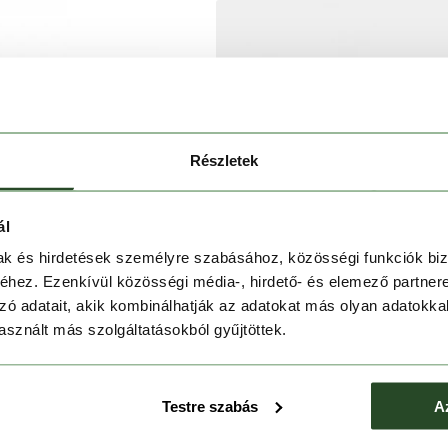
Részletek
ál
mak és hirdetések személyre szabásához, közösségi funkciók biz
hez. Ezenkívül közösségi média-, hirdető- és elemező partner
zó adatait, akik kombinálhatják az adatokat más olyan adatokka
sznált más szolgáltatásokból gyűjtöttek.
il Trinity FKT
Konos Featherweight
Testre szabás
A
Ft
53 990 Ft
59 990 Ft
44 990 Ft