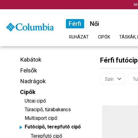
Mi
Férfi
Női
RUHÁZAT
CIPŐK
TÁSKÁK, 
Kabátok
Férfi futóci
Felsők
Szín
Tu
Nadrágok
Cipők
Utcai cipő
Túracipő, túrabakancs
Multisport cipő
Futócipő, terepfutó cipő
Terepfutó cipő