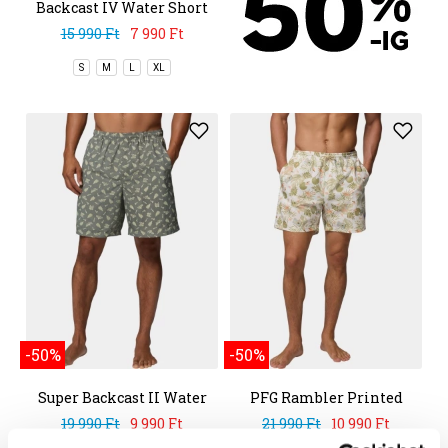
Backcast IV Water Short
15 990 Ft
7 990 Ft
S
M
L
XL
-50%
-50%
Super Backcast II Water
PFG Rambler Printed
Short
Water Short
19 990 Ft
9 990 Ft
21 990 Ft
10 990 Ft