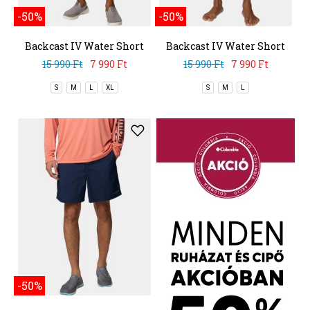
-50%
-50%
Backcast IV Water Short
Backcast IV Water Short
15 990 Ft
7 990 Ft
15 990 Ft
7 990 Ft
S
M
L
XL
S
M
L
-50%