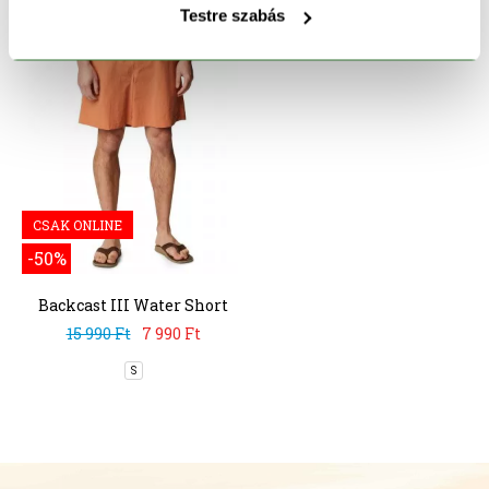
Testre szabás
CSAK ONLINE
-50%
Backcast III Water Short
15 990 Ft
7 990 Ft
S