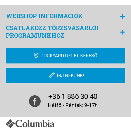
+
WEBSHOP INFORMÁCIÓK
CSATLAKOZZ TÖRZSVÁSÁRLÓI
+
PROGRAMUNKHOZ
DOCKYARD ÜZLET KERESŐ
ÍRJ NEKÜNK!
+36 1 886 30 40
Hétfő - Péntek: 9-17h