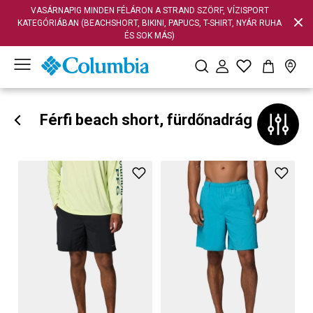
VASÁRNAPIG MINDEN FÉLÁRON A STRAND SZÖRF, VÍZISPORT
KATEGÓRIÁBAN (BEACHSHORT, BIKINI, PAPUCS, T-SHIRT, NYÁR RUHA
ÉS SOK MÁS)
Férfi beach short, fürdőnadrág