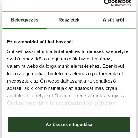
S
M
L
XL
S
M
L
XL
Beleegyezés
Részletek
A sütikről
Ez a weboldal sütiket használ
Sütiket használunk a tartalmak és hirdetések személyre
szabásához, közösségi funkciók biztosításához,
valamint weboldalforgalmunk elemzéséhez. Ezenkívül
közösségi média-, hirdető- és elemező partnereinkkel
megosztjuk az Ön weboldalhasználatra vonatkozó
CSAK ONLINE
adatait, akik kombinálhatják az adatokat más olyan
-50%
-50%
adatokkal, amelyeket Ön adott meg számukra vagy az
Ön által használt más szolgáltatásokból gyűjtöttek.
PFG Rambler Printed
Backcast IV Water Short
Water Short
21 990 Ft
10 990 Ft
15 990 Ft
7 990 Ft
S
M
L
XL
S
Az összes elfogadása