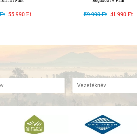
Turn III Pant
Bugaboo IV Pant
Ft
55 990 Ft
59 990 Ft
41 990 Ft