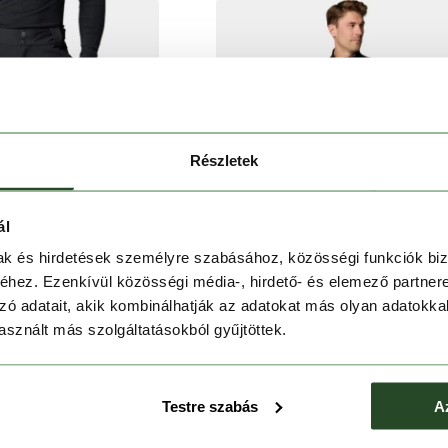
Részletek
ál
mak és hirdetések személyre szabásához, közösségi funkciók biz
hez. Ezenkívül közösségi média-, hirdető- és elemező partner
zó adatait, akik kombinálhatják az adatokat más olyan adatokka
sznált más szolgáltatásokból gyűjtöttek.
 Peak II 3L Pant
Cirque Bowl Pant
Testre szabás
A
Ft
49 990 Ft
99 990 Ft
49 990 Ft