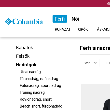
Mi
Férfi
Női
RUHÁZAT
CIPŐK
TÁSKÁK, 
Kabátok
Férfi sínad
Felsők
Szín
Tu
Nadrágok
Utcai nadrág
Túranadrág, esőnadrág
Futónadrág, sportnadrág
Tréning nadrág
Rövidnadrág, short
Beach short, fürdőnadrág