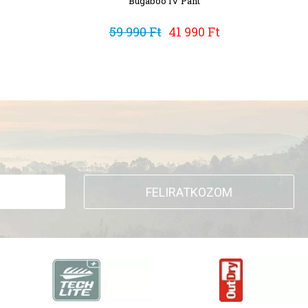
Bugaboo IV Pant
59 990 Ft
41 990 Ft
FELIRATKOZOM