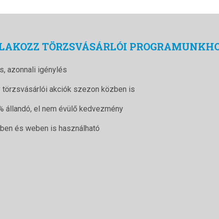
LAKOZZ TÖRZSVÁSÁRLÓI PROGRAMUNKH
s, azonnali igénylés
v törzsvásárlói akciók szezon közben is
% állandó, el nem évülő kedvezmény
tben és weben is használható