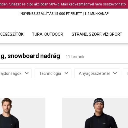
nden ruházat és cipő akcióban 50%-ig. Más kedvezménnyel nem összevonható.
INGYENES SZÁLLÍTÁS 15 000 FT FELETT | 1-2 MUNKANAP
KIEGÉSZÍTŐK
TÚRA, OUTDOOR
STRAND, SZÖRF, VÍZISPORT
rág, snowboard nadrág
11 termék
lajdonságok
Technológia
Anyagösszetétel