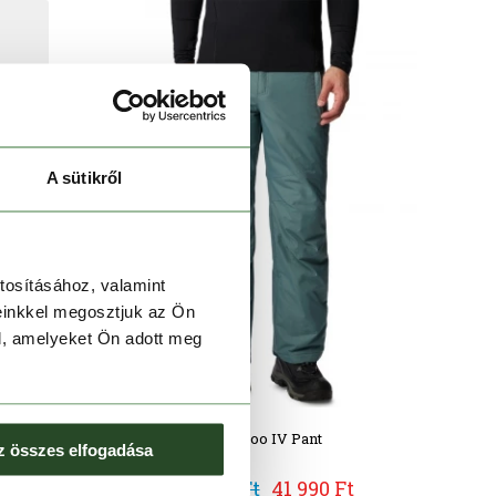
A sütikről
tosításához, valamint
einkkel megosztjuk az Ön
l, amelyeket Ön adott meg
Bugaboo IV Pant
z összes elfogadása
59 990 Ft
41 990 Ft