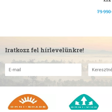
Kick 
79 990 
Iratkozz fel hírlevelünkre!