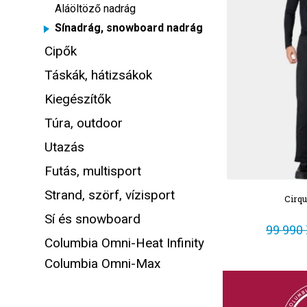
Aláöltöző nadrág
Sínadrág, snowboard nadrág
Cipők
Táskák, hátizsákok
Kiegészítők
Túra, outdoor
Utazás
Futás, multisport
Strand, szörf, vízisport
Cirq
Sí és snowboard
99 990 
Columbia Omni-Heat Infinity
Columbia Omni-Max