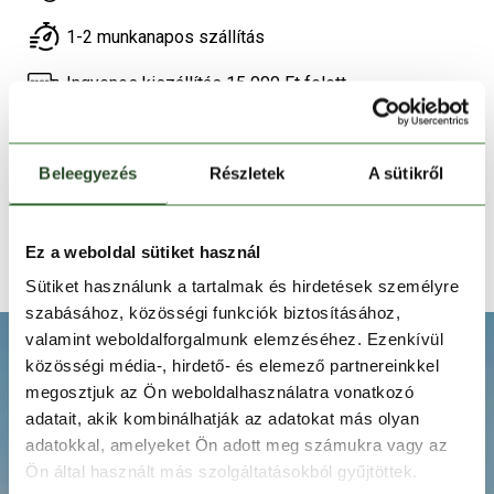
1-2 munkanapos szállítás
Ingyenes kiszállítás 15 000 Ft felett
TERMÉKLEÍRÁS
Beleegyezés
Részletek
A sütikről
TERMÉK RÉSZLETEK
Ez a weboldal sütiket használ
TECHNOLÓGIÁK
Sütiket használunk a tartalmak és hirdetések személyre
szabásához, közösségi funkciók biztosításához,
valamint weboldalforgalmunk elemzéséhez. Ezenkívül
közösségi média-, hirdető- és elemező partnereinkkel
megosztjuk az Ön weboldalhasználatra vonatkozó
adatait, akik kombinálhatják az adatokat más olyan
adatokkal, amelyeket Ön adott meg számukra vagy az
Ön által használt más szolgáltatásokból gyűjtöttek.