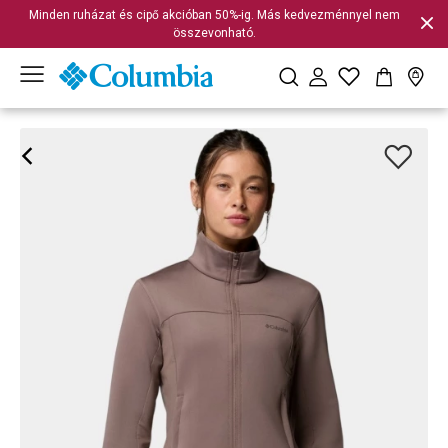
Minden ruházat és cipő akcióban 50%-ig. Más kedvezménnyel nem
összevonható.