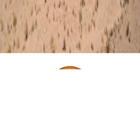
Omni-Shade
UV szűrő technológia
Az Omni Shade anyagú ruházati termékek blokkolják a nap
káros UV sugarait. A napvédő faktorszám (UPF) emelkedésével
növekszik az UV védelem mértéke. Az anyag az UVA és az UVB
sugarakat is kiszűri, meggátolva a bőr leégését és hosszútávú
károsodását.