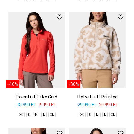
-40%
-30%
Essential Hike Grid
Helvetia II Printed
Fleece Half Zip
Cropped Half Snap
31 990 Ft
19 190 Ft
29 990 Ft
20 990 Ft
XS
S
M
L
XL
XS
S
M
L
XL