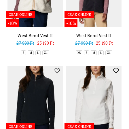
CSAK ONLINE
CSAK ONLINE
-10%
-10%
West Bend Vest II
West Bend Vest II
27 990 Ft
25 190 Ft
27 990 Ft
25 190 Ft
S
M
L
XL
XS
S
M
L
XL
CSAK ONLINE
CSAK ONLINE