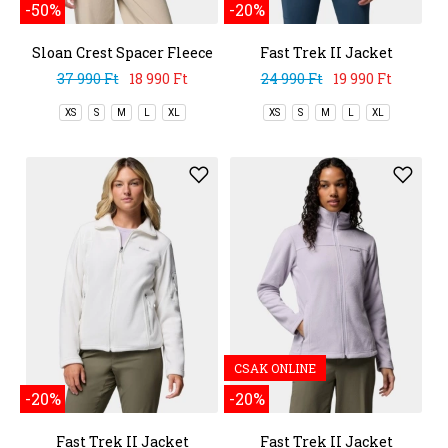
-50%
-20%
Sloan Crest Spacer Fleece
Fast Trek II Jacket
Full Zip
37 990 Ft
18 990 Ft
24 990 Ft
19 990 Ft
XS
S
M
L
XL
XS
S
M
L
XL
CSAK ONLINE
-20%
-20%
Fast Trek II Jacket
Fast Trek II Jacket