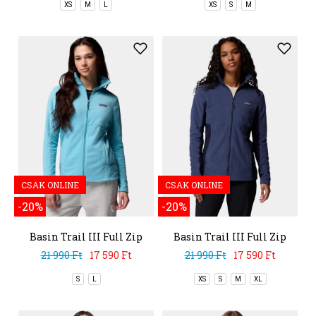
XS
M
L
XS
S
M
CSAK ONLINE
CSAK ONLINE
-20%
-20%
Basin Trail III Full Zip
Basin Trail III Full Zip
21 990 Ft
17 590 Ft
21 990 Ft
17 590 Ft
S
L
XS
S
M
XL