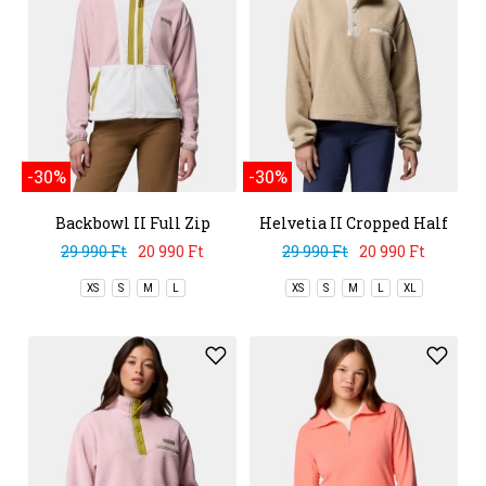
-30%
-30%
Backbowl II Full Zip
Helvetia II Cropped Half
Fleece
Snap Fleece
29 990 Ft
20 990 Ft
29 990 Ft
20 990 Ft
XS
S
M
L
XS
S
M
L
XL