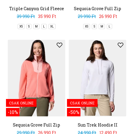
Triple Canyon Grid Fleece
Sequoia Grove Full Zip
FZ
Fleece
39 990 Ft
35 990 Ft
29 990 Ft
26 990 Ft
XS
S
M
L
XL
XS
S
M
L
CSAK ONLINE
CSAK ONLINE
-10%
-50%
Sequoia Grove Full Zip
Sun Trek Hoodie II
Fleece
29 990 Ft
26 990 Ft
24 990 Ft
12 490 Ft