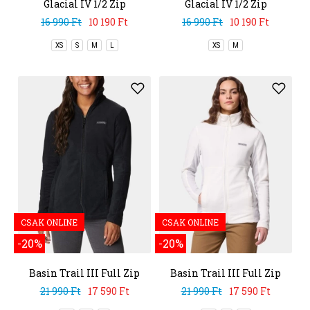
Glacial IV 1/2 Zip
Glacial IV 1/2 Zip
16 990 Ft
10 190 Ft
16 990 Ft
10 190 Ft
XS
S
M
L
XS
M
CSAK ONLINE
CSAK ONLINE
-20%
-20%
Basin Trail III Full Zip
Basin Trail III Full Zip
21 990 Ft
17 590 Ft
21 990 Ft
17 590 Ft