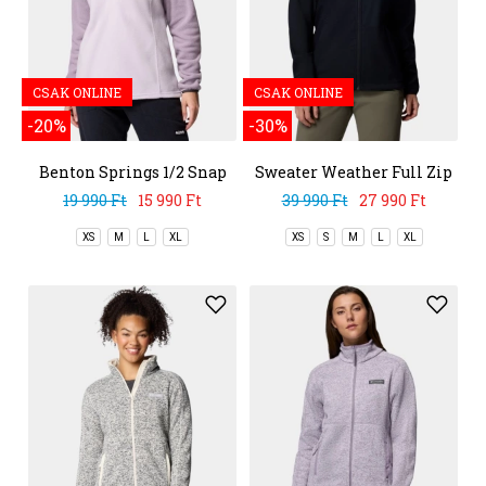
CSAK ONLINE
CSAK ONLINE
-20%
-30%
Benton Springs 1/2 Snap
Sweater Weather Full Zip
Pull Over II
II
19 990 Ft
15 990 Ft
39 990 Ft
27 990 Ft
XS
M
L
XL
XS
S
M
L
XL