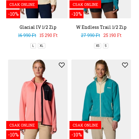
CSAK ONLINE
CSAK ONLINE
-10%
-10%
Glacial IV 1/2 Zip
W Endless Trail 1/2 Zip
Mesh Long Sleev
16 990 Ft
15 290 Ft
27 990 Ft
25 190 Ft
L
XL
XS
S
CSAK ONLINE
CSAK ONLINE
-10%
-10%