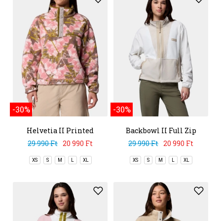
-30%
-30%
Helvetia II Printed
Backbowl II Full Zip
Cropped Half Snap
Fleece
29 990 Ft
20 990 Ft
29 990 Ft
20 990 Ft
XS
S
M
L
XL
XS
S
M
L
XL