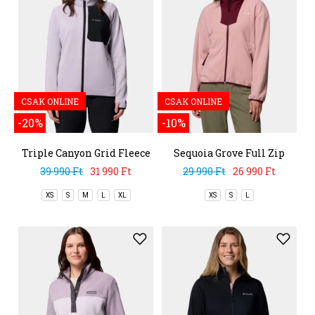
CSAK ONLINE
CSAK ONLINE
-20%
-10%
Triple Canyon Grid Fleece
Sequoia Grove Full Zip
Full Zip
Fleece
39 990 Ft
31 990 Ft
29 990 Ft
26 990 Ft
XS
S
M
L
XL
XS
S
L