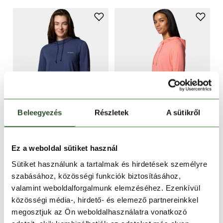
Beleegyezés
Részletek
A sütikről
CSAK ONLINE
CSAK ONLINE
-50%
-50%
Ez a weboldal sütiket használ
Sun Trek Hoodie II
Sun Trek Hoodie II
24 990 Ft
12 490 Ft
24 990 Ft
12 490 Ft
Sütiket használunk a tartalmak és hirdetések személyre
szabásához, közösségi funkciók biztosításához,
XS
S
M
L
XL
XS
S
M
L
XL
valamint weboldalforgalmunk elemzéséhez. Ezenkívül
közösségi média-, hirdető- és elemező partnereinkkel
megosztjuk az Ön weboldalhasználatra vonatkozó