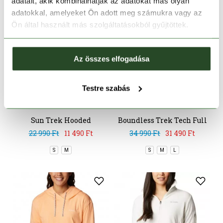
adatait, akik kombinálhatják az adatokat más olyan
adatokkal, amelyeket Ön adott meg számukra vagy az
Ön által használt más szolgáltatásokból gyűjtöttek.
Az összes elfogadása
CSAK ONLINE
CSAK ONLINE
Testre szabás
-50%
-10%
Sun Trek Hooded
Boundless Trek Tech Full
Pullover
Zip
22 990 Ft
11 490 Ft
34 990 Ft
31 490 Ft
S
M
S
M
L