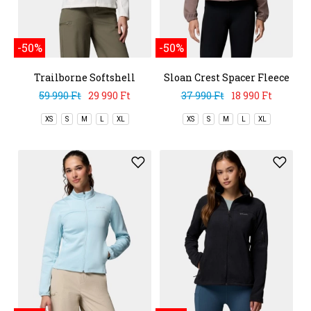
-50%
-50%
Trailborne Softshell
Sloan Crest Spacer Fleece
Full Zip
59 990 Ft
29 990 Ft
37 990 Ft
18 990 Ft
XS
S
M
L
XL
XS
S
M
L
XL