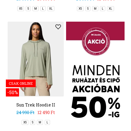
XS
S
M
L
XL
XS
S
M
L
XL
CSAK ONLINE
-50%
Sun Trek Hoodie II
24 990 Ft
12 490 Ft
XS
S
M
L