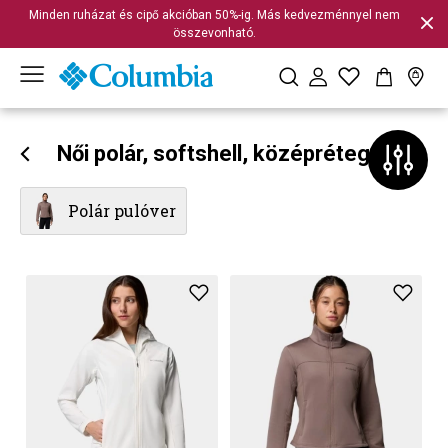
Minden ruházat és cipő akcióban 50%-ig. Más kedvezménnyel nem
összevonható.
Női polár, softshell, középréteg
Polár pulóver