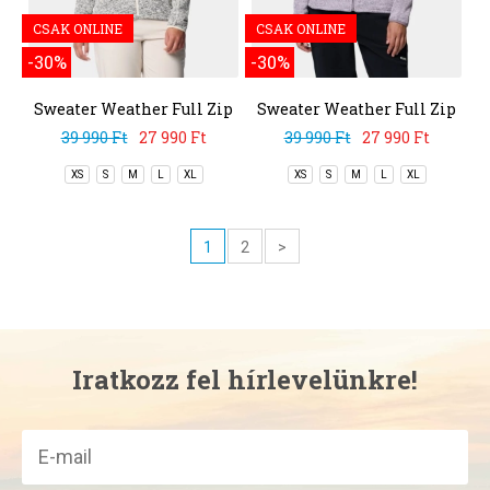
CSAK ONLINE
CSAK ONLINE
-30%
-30%
Sweater Weather Full Zip
Sweater Weather Full Zip
II
II
39 990 Ft
27 990 Ft
39 990 Ft
27 990 Ft
XS
S
M
L
XL
XS
S
M
L
XL
1
2
>
Iratkozz fel hírlevelünkre!