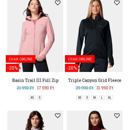
CSAK ONLINE
CSAK ONLINE
-20%
-20%
Basin Trail III Full Zip
Triple Canyon Grid Fleece
Full Zip
21 990 Ft
17 590 Ft
39 990 Ft
31 990 Ft
XS
S
XS
S
M
L
XL