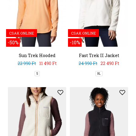
CSAK ONLINE
CSAK ONLINE
-50%
-10%
Sun Trek Hooded
Fast Trek II Jacket
Pullover
22 990 Ft
11 490 Ft
24 990 Ft
22 490 Ft
S
XL