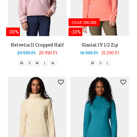
CSAK ONLINE
-30%
-10%
Helvetia II Cropped Half
Glacial IV 1/2 Zip
Snap Fleece
29 990 Ft
20 990 Ft
16 990 Ft
15 290 Ft
XS
S
M
L
XL
XS
S
L