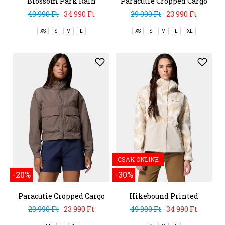
Blossom Park Rain
Paracutie Cropped Cargo
Jacket
Windbreaker
49 990 Ft
34 990 Ft
29 990 Ft
23 990 Ft
XS
S
M
L
XS
S
M
L
XL
CSAK ONLINE
-20%
-30%
Paracutie Cropped Cargo
Hikebound Printed
Windbreaker
Jacket
29 990 Ft
23 990 Ft
49 990 Ft
34 990 Ft