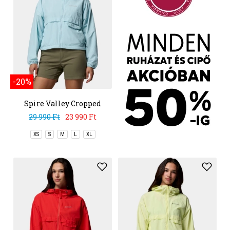
-20%
Spire Valley Cropped
Windbreaker
29 990 Ft
23 990 Ft
XS
S
M
L
XL