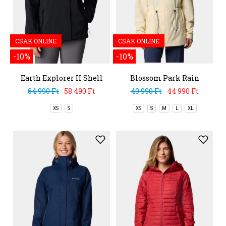
CSAK ONLINE
CSAK ONLINE
-10%
-10%
Earth Explorer II Shell
Blossom Park Rain
Jacket
64 990 Ft
58 490 Ft
49 990 Ft
44 990 Ft
XS
S
XS
S
M
L
XL