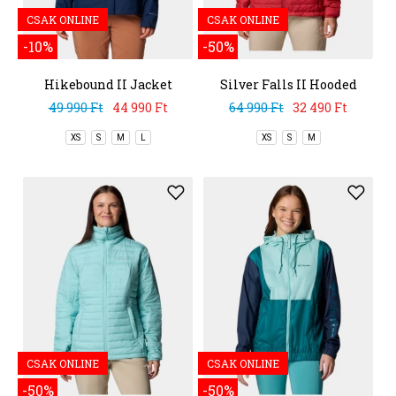
CSAK ONLINE
CSAK ONLINE
-10%
-50%
Hikebound II Jacket
Silver Falls II Hooded
Jacket
49 990 Ft
44 990 Ft
64 990 Ft
32 490 Ft
XS
S
M
L
XS
S
M
CSAK ONLINE
CSAK ONLINE
-50%
-50%