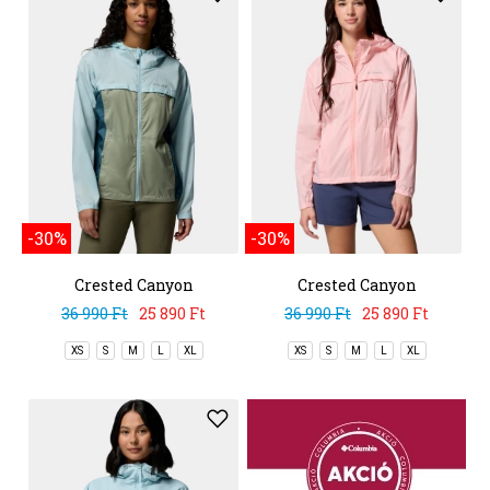
-30%
-30%
Crested Canyon
Crested Canyon
Windbreaker
Windbreaker
36 990 Ft
25 890 Ft
36 990 Ft
25 890 Ft
XS
S
M
L
XL
XS
S
M
L
XL