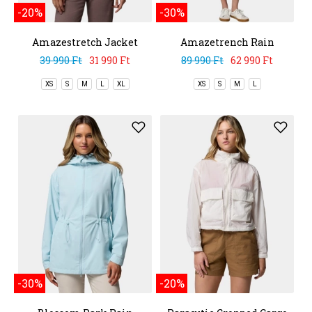
-20%
-30%
Amazestretch Jacket
Amazetrench Rain
Jacket
39 990 Ft
31 990 Ft
89 990 Ft
62 990 Ft
XS
S
M
L
XL
XS
S
M
L
-30%
-20%