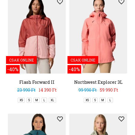
CSAK ONLINE
CSAK ONLINE
-40%
-40%
Flash Forward II
Northwest Explorer 3L
Windbreaker
Shell
23 990 Ft
14 390 Ft
99 990 Ft
59 990 Ft
XS
S
M
L
XL
XS
S
M
L