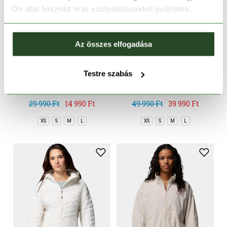
Ön által használt más szolgáltatásokból gyűjtöttek.
Az összes elfogadása
-50%
-20%
Testre szabás
Switchback IV Jacket
Hikebound II Jacket
29 990 Ft
14 990 Ft
49 990 Ft
39 990 Ft
XS
S
M
L
XS
S
M
L