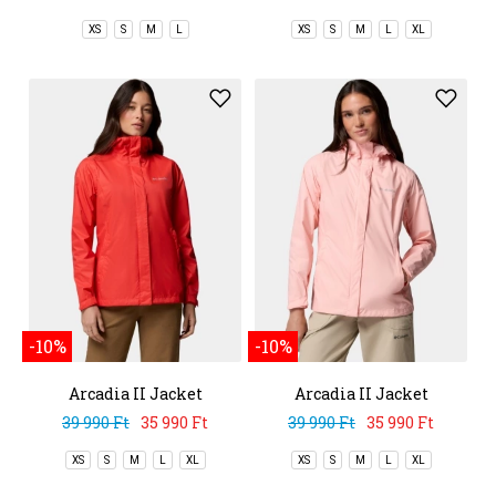
XS
S
M
L
XS
S
M
L
XL
-10%
-10%
Arcadia II Jacket
Arcadia II Jacket
39 990 Ft
35 990 Ft
39 990 Ft
35 990 Ft
XS
S
M
L
XL
XS
S
M
L
XL