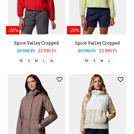
-20%
-20%
Spire Valley Cropped
Spire Valley Cropped
Windbreaker
Windbreaker
29 990 Ft
23 990 Ft
29 990 Ft
23 990 Ft
XS
S
M
L
XL
XS
S
M
L