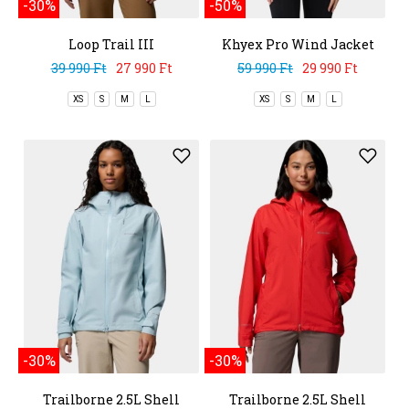
-30%
-50%
Loop Trail III
Khyex Pro Wind Jacket
Windbreaker
39 990 Ft
27 990 Ft
59 990 Ft
29 990 Ft
XS
S
M
L
XS
S
M
L
-30%
-30%
Trailborne 2.5L Shell
Trailborne 2.5L Shell