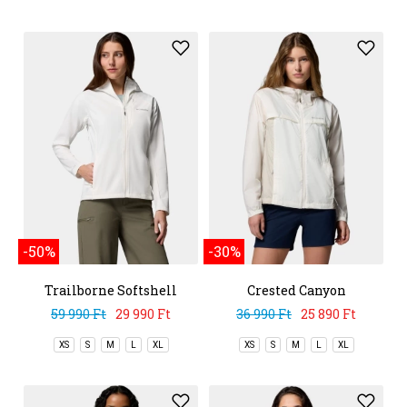
-50%
-30%
Trailborne Softshell
Crested Canyon
Windbreaker
59 990 Ft
29 990 Ft
36 990 Ft
25 890 Ft
XS
S
M
L
XL
XS
S
M
L
XL