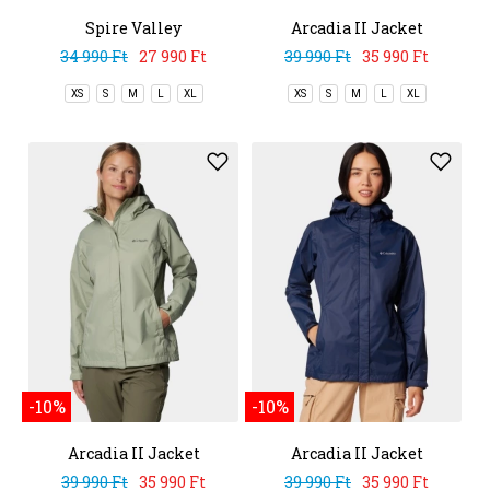
Spire Valley
Arcadia II Jacket
Windbreaker
34 990 Ft
27 990 Ft
39 990 Ft
35 990 Ft
XS
S
M
L
XL
XS
S
M
L
XL
-10%
-10%
Arcadia II Jacket
Arcadia II Jacket
39 990 Ft
35 990 Ft
39 990 Ft
35 990 Ft