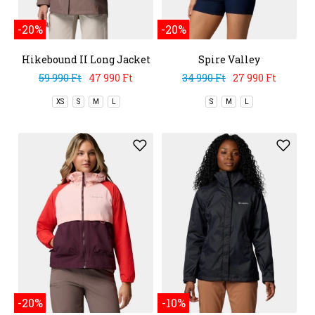
-20%
-20%
Hikebound II Long Jacket
Spire Valley
Windbreaker
59 990 Ft
47 990 Ft
34 990 Ft
27 990 Ft
XS
S
M
L
S
M
L
-20%
-10%