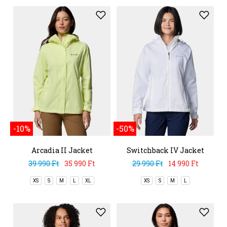
-10%
-50%
Arcadia II Jacket
Switchback IV Jacket
39 990 Ft
35 990 Ft
29 990 Ft
14 990 Ft
XS
S
M
L
XL
XS
S
M
L