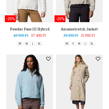
-25%
-20%
Powder Pass III Hybrid
Amazestretch Jacket
Hooded Jacket
49 990 Ft
37 490 Ft
39 990 Ft
31 990 Ft
XS
M
L
XL
XS
S
M
L
XL