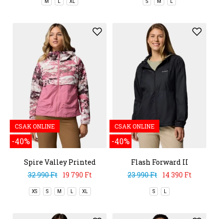
M
L
XL
S
M
L
CSAK ONLINE
CSAK ONLINE
-40%
-40%
Spire Valley Printed
Flash Forward II
Windbreaker
Windbreaker
32 990 Ft
19 790 Ft
23 990 Ft
14 390 Ft
XS
S
M
L
XL
S
L