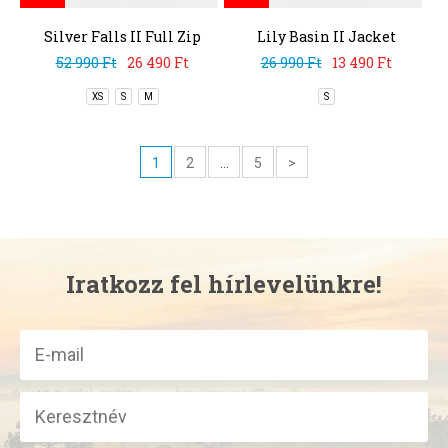
Silver Falls II Full Zip
Lily Basin II Jacket
Jacket
52 990 Ft
26 490 Ft
26 990 Ft
13 490 Ft
XS
S
M
S
1
2
...
5
>
Iratkozz fel hírlevelünkre!