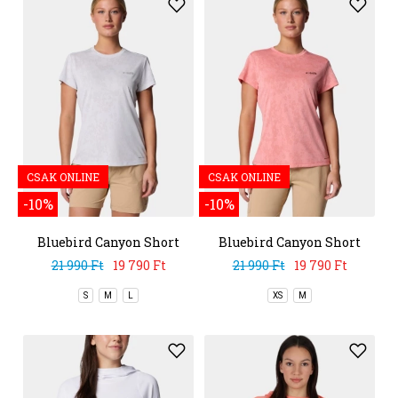
CSAK ONLINE
CSAK ONLINE
-10%
-10%
Bluebird Canyon Short
Bluebird Canyon Short
Sleeve Crew
Sleeve Crew
21 990 Ft
19 790 Ft
21 990 Ft
19 790 Ft
S
M
L
XS
M