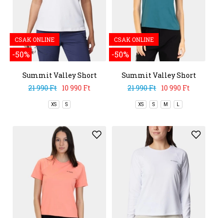
CSAK ONLINE
CSAK ONLINE
-50%
-50%
Summit Valley Short
Summit Valley Short
Sleeve Crew
Sleeve Crew
21 990 Ft
10 990 Ft
21 990 Ft
10 990 Ft
XS
S
XS
S
M
L