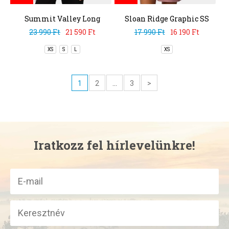
Summit Valley Long
Sloan Ridge Graphic SS
Sleeve Crew
Tee
23 990 Ft
21 590 Ft
17 990 Ft
16 190 Ft
XS
S
L
XS
1
2
...
3
>
Iratkozz fel hírlevelünkre!