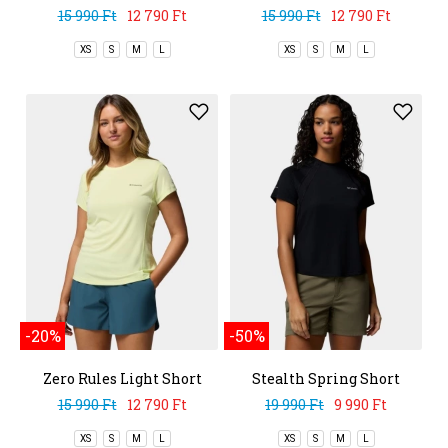
Sleeve Crew
Sleeve Crew
15 990 Ft
12 790 Ft
15 990 Ft
12 790 Ft
XS
S
M
L
XS
S
M
L
-20%
-50%
Zero Rules Light Short
Stealth Spring Short
Sleeve Crew
Sleeve Tee
15 990 Ft
12 790 Ft
19 990 Ft
9 990 Ft
XS
S
M
L
XS
S
M
L