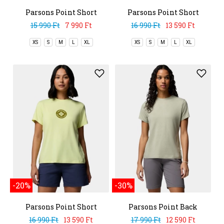
Parsons Point Short
Parsons Point Short
Sleeve Tee
Sleeve Graphic Tee
15 990 Ft
7 990 Ft
16 990 Ft
13 590 Ft
XS
S
M
L
XL
XS
S
M
L
XL
-20%
-30%
Parsons Point Short
Parsons Point Back
Sleeve Graphic Tee
Graphic Tee
16 990 Ft
13 590 Ft
17 990 Ft
12 590 Ft