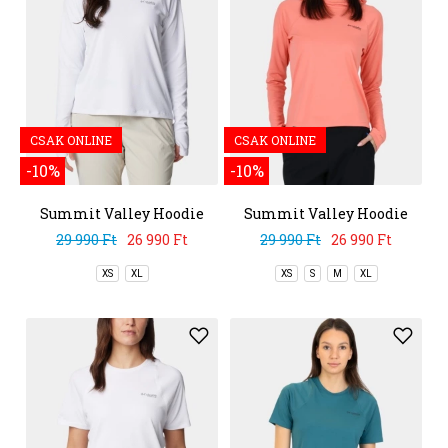
CSAK ONLINE
CSAK ONLINE
-10%
-10%
Summit Valley Hoodie
Summit Valley Hoodie
29 990 Ft
26 990 Ft
29 990 Ft
26 990 Ft
XS
XL
XS
S
M
XL