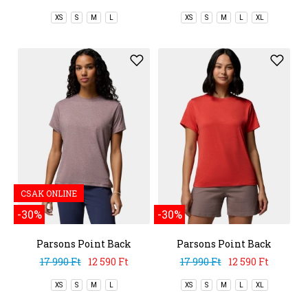
XS
S
M
L
XS
S
M
L
XL
CSAK ONLINE
-30%
-30%
Parsons Point Back
Parsons Point Back
Graphic Tee
Graphic Tee
17 990 Ft
12 590 Ft
17 990 Ft
12 590 Ft
XS
S
M
L
XS
S
M
L
XL