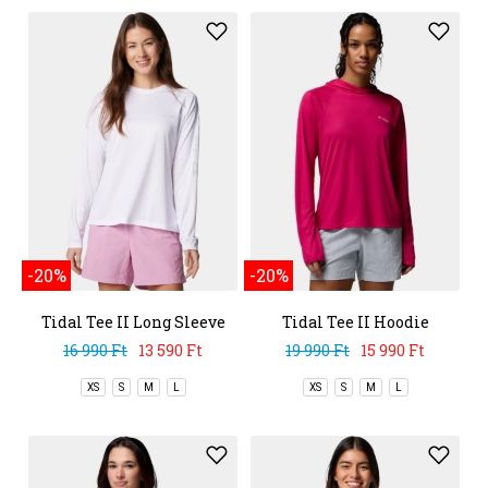
-20%
-20%
Tidal Tee II Long Sleeve
Tidal Tee II Hoodie
Shirt
16 990 Ft
13 590 Ft
19 990 Ft
15 990 Ft
XS
S
M
L
XS
S
M
L