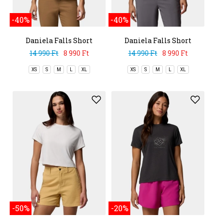
-40%
-40%
Daniela Falls Short
Daniela Falls Short
Sleeve Shirt
Sleeve Shirt
14 990 Ft
8 990 Ft
14 990 Ft
8 990 Ft
XS
S
M
L
XL
XS
S
M
L
XL
-50%
-20%