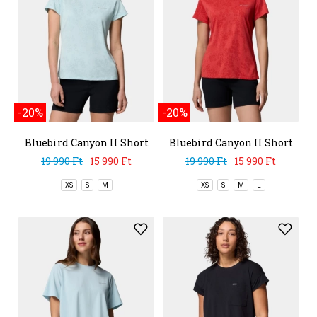
-20%
-20%
Bluebird Canyon II Short
Bluebird Canyon II Short
Sleeve Crew
Sleeve Crew
19 990 Ft
15 990 Ft
19 990 Ft
15 990 Ft
XS
S
M
XS
S
M
L