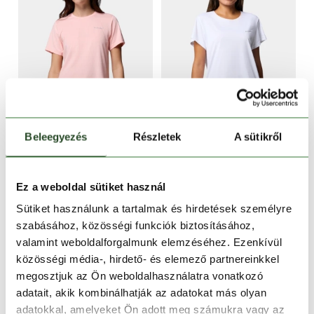
CSAK ONLINE
-40%
CSAK ONLINE
ÚJ
-40%
Beleegyezés
Részletek
A sütikről
Wild Springs Short
Bluevista Hill Short
Sleeve Shirt
Sleeve Crew
17 990 Ft
10 790 Ft
14 990 Ft
8 990 Ft
Ez a weboldal sütiket használ
Sütiket használunk a tartalmak és hirdetések személyre
XS
S
M
XS
S
M
L
szabásához, közösségi funkciók biztosításához,
valamint weboldalforgalmunk elemzéséhez. Ezenkívül
közösségi média-, hirdető- és elemező partnereinkkel
megosztjuk az Ön weboldalhasználatra vonatkozó
adatait, akik kombinálhatják az adatokat más olyan
adatokkal, amelyeket Ön adott meg számukra vagy az