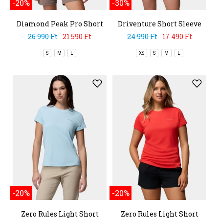
-20%
-30%
Diamond Peak Pro Short
Driventure Short Sleeve
Sleeve Shirt
26 990 Ft
21 590 Ft
24 990 Ft
17 490 Ft
S
M
L
XS
S
M
L
-20%
-20%
Zero Rules Light Short
Zero Rules Light Short