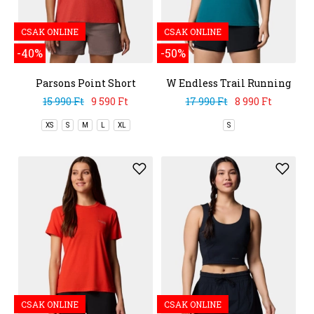
CSAK ONLINE
CSAK ONLINE
-40%
-50%
Parsons Point Short
W Endless Trail Running
Sleeve Logo Tee
Tech Tee
15 990 Ft
9 590 Ft
17 990 Ft
8 990 Ft
XS
S
M
L
XL
S
CSAK ONLINE
CSAK ONLINE