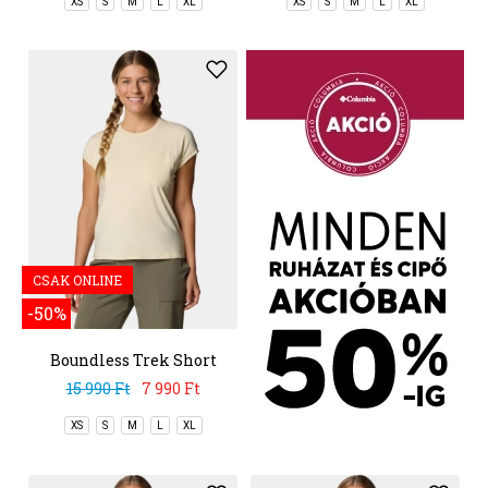
XS
S
M
L
XL
XS
S
M
L
XL
CSAK ONLINE
-50%
Boundless Trek Short
Sleeve Tee
15 990 Ft
7 990 Ft
XS
S
M
L
XL