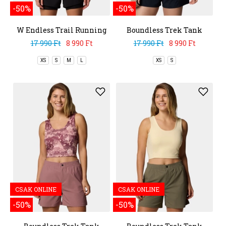
-50%
-50%
W Endless Trail Running
Boundless Trek Tank
Tech Tee
17 990 Ft
8 990 Ft
17 990 Ft
8 990 Ft
XS
S
M
L
XS
S
CSAK ONLINE
CSAK ONLINE
-50%
-50%