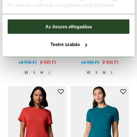
Ön által használt más szolgáltatásokból gyűjtöttek.
Az összes elfogadása
CSAK ONLINE
CSAK ONLINE
-40%
-40%
Testre szabás
Bluevista Hill Short
Bluevista Hill Short
Sleeve Crew
Sleeve Crew
14 990 Ft
8 990 Ft
14 990 Ft
8 990 Ft
XS
S
M
L
XS
S
M
L