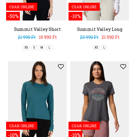
CSAK ONLINE
CSAK ONLINE
-50%
-10%
Summit Valley Short
Summit Valley Long
Sleeve Crew
Sleeve Crew
21 990 Ft
10 990 Ft
23 990 Ft
21 590 Ft
XS
S
M
L
XS
L
CSAK ONLINE
CSAK ONLINE
-10%
-10%