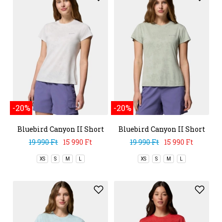
-20%
-20%
Bluebird Canyon II Short
Bluebird Canyon II Short
Sleeve Crew
Sleeve Crew
19 990 Ft
15 990 Ft
19 990 Ft
15 990 Ft
XS
S
M
L
XS
S
M
L