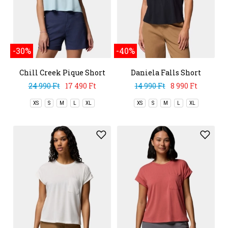
-30%
-40%
Chill Creek Pique Short
Daniela Falls Short
Sleeve Tee
Sleeve Shirt
24 990 Ft
17 490 Ft
14 990 Ft
8 990 Ft
XS
S
M
L
XL
XS
S
M
L
XL