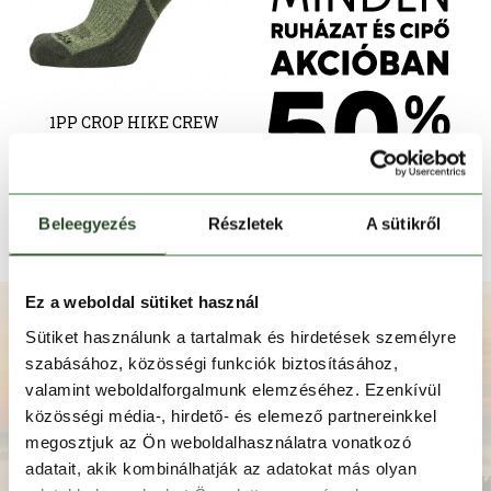
1PP CROP HIKE CREW
8 990 Ft
39-42
Beleegyezés
Részletek
A sütikről
Ez a weboldal sütiket használ
Iratkozz fel hírlevelünkre!
Sütiket használunk a tartalmak és hirdetések személyre
szabásához, közösségi funkciók biztosításához,
valamint weboldalforgalmunk elemzéséhez. Ezenkívül
közösségi média-, hirdető- és elemező partnereinkkel
megosztjuk az Ön weboldalhasználatra vonatkozó
adatait, akik kombinálhatják az adatokat más olyan