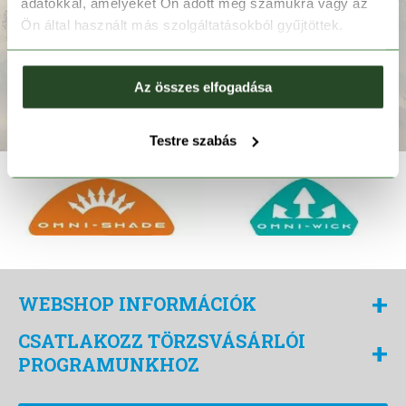
adatokkal, amelyeket Ön adott meg számukra vagy az
Ön által használt más szolgáltatásokból gyűjtöttek.
Az összes elfogadása
FELIRATKOZOM
Testre szabás
+
WEBSHOP INFORMÁCIÓK
CSATLAKOZZ TÖRZSVÁSÁRLÓI
+
PROGRAMUNKHOZ