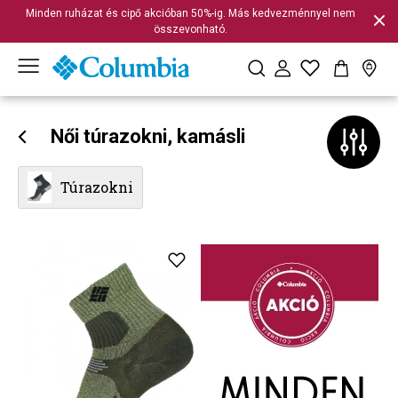
Minden ruházat és cipő akcióban 50%-ig. Más kedvezménnyel nem
összevonható.
Női túrazokni, kamásli
Túrazokni