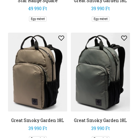
Star Range Square
Great Smoky Garden 18L
Backpack M
Backpack
49 990 Ft
39 990 Ft
Egy méret
Egy méret
Great Smoky Garden 18L
Great Smoky Garden 18L
Backpack
Backpack
39 990 Ft
39 990 Ft