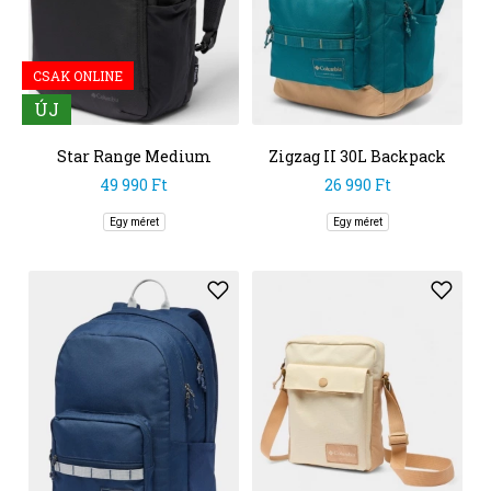
CSAK ONLINE
ÚJ
Star Range Medium
Zigzag II 30L Backpack
Backpack
49 990 Ft
26 990 Ft
Egy méret
Egy méret