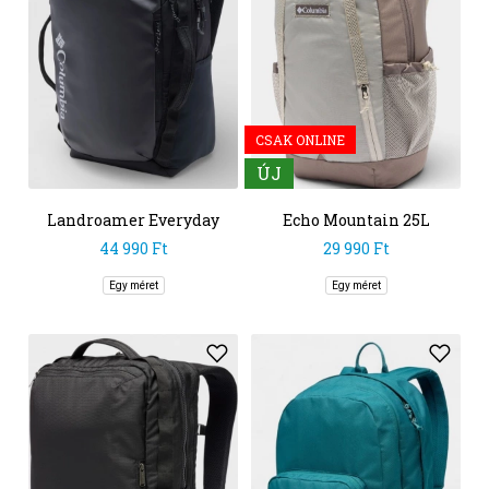
CSAK ONLINE
ÚJ
Landroamer Everyday
Echo Mountain 25L
Backpack
Backpack
44 990 Ft
29 990 Ft
Egy méret
Egy méret