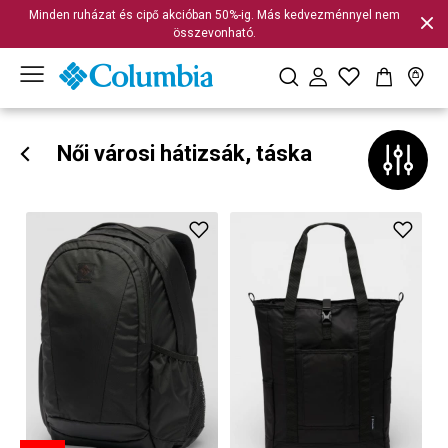
Minden ruházat és cipő akcióban 50%-ig. Más kedvezménnyel nem
összevonható.
Női városi hátizsák, táska