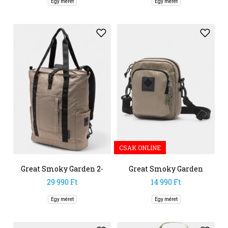
Egy méret
Egy méret
CSAK ONLINE
Great Smoky Garden 2-
Great Smoky Garden
Way Tote
Mini Shoulder Bag
29 990 Ft
14 990 Ft
Egy méret
Egy méret