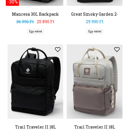
-30%
Manresa 30L Backpack
Great Smoky Garden 2-
Way Tote
36 990 Ft
25 890 Ft
29 990 Ft
Egy méret
Egy méret
Trail Traveler II 18L
Trail Traveler II 18L