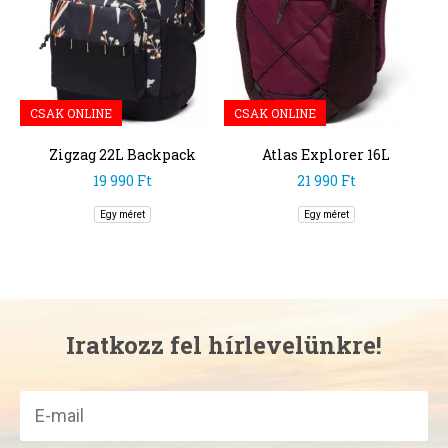
CSAK ONLINE
CSAK ONLINE
Zigzag 22L Backpack
Atlas Explorer 16L
Backpack
19 990 Ft
21 990 Ft
Egy méret
Egy méret
Iratkozz fel hírlevelünkre!