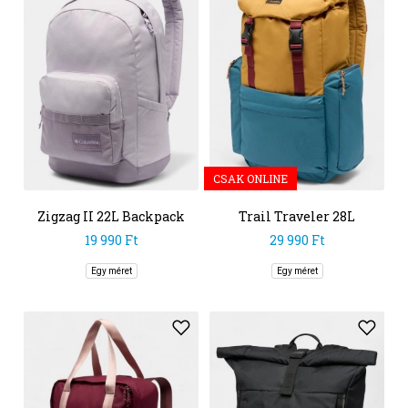
CSAK ONLINE
Zigzag II 22L Backpack
Trail Traveler 28L
Rucksack
19 990 Ft
29 990 Ft
Egy méret
Egy méret