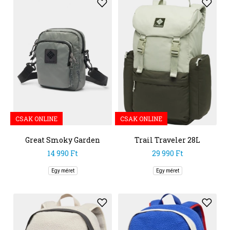
CSAK ONLINE
CSAK ONLINE
Great Smoky Garden
Trail Traveler 28L
Mini Shoulder Bag
Rucksack
14 990 Ft
29 990 Ft
Egy méret
Egy méret