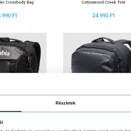
eler Crossbody Bag
Cottonwood Creek Tote
4 990 Ft
24 990 Ft
Részletek
ál