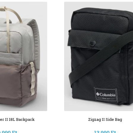
ler II 18L Backpack
Zigzag II Side Bag
9 990 Ft
13 990 Ft