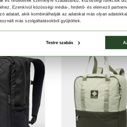
mak és hirdetések személyre szabásához, közösségi funkciók biz
hez. Ezenkívül közösségi média-, hirdető- és elemező partner
zó adatait, akik kombinálhatják az adatokat más olyan adatokka
 Travel Backpack
Landroamer Everyday Backpa
sznált más szolgáltatásokból gyűjtöttek.
 990 Ft
44 990 Ft
Testre szabás
A