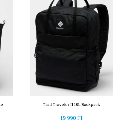
te
Trail Traveler II 18L Backpack
19 990 Ft