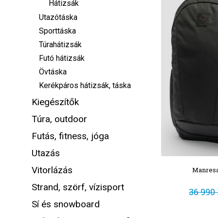
Hátizsák
Utazótáska
Sporttáska
Túrahátizsák
Futó hátizsák
Övtáska
Kerékpáros hátizsák, táska
Kiegészítők
Túra, outdoor
Futás, fitness, jóga
Utazás
Vitorlázás
Manresa
Strand, szörf, vízisport
36 990 
Sí és snowboard