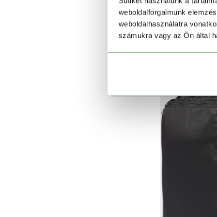
Sütiket használunk a tartal
weboldalforgalmunk elemzésé
weboldalhasználatra vonatko
Landroamer
számukra vagy az Ön által ha
44