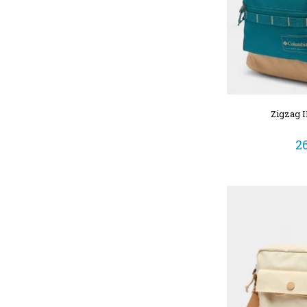
Zigzag 
26