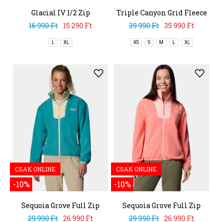
Glacial IV 1/2 Zip
Triple Canyon Grid Fleece
FZ
16 990 Ft
15 290 Ft
39 990 Ft
35 990 Ft
L
XL
XS
S
M
L
XL
CSAK ONLINE
CSAK ONLINE
-10%
-10%
Sequoia Grove Full Zip
Sequoia Grove Full Zip
Fleece
Fleece
29 990 Ft
26 990 Ft
29 990 Ft
26 990 Ft