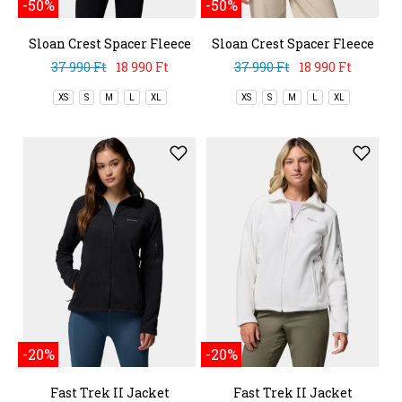
-50%
-50%
Sloan Crest Spacer Fleece
Sloan Crest Spacer Fleece
Full Zip
Full Zip
37 990 Ft
18 990 Ft
37 990 Ft
18 990 Ft
XS
S
M
L
XL
XS
S
M
L
XL
-20%
-20%
Fast Trek II Jacket
Fast Trek II Jacket