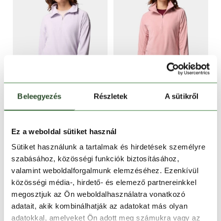
CSAK ONLINE
CSAK ONLINE
-40%
-40%
Beleegyezés
Részletek
A sütikről
Glacial IV 1/2 Zip
Glacial IV 1/2 Zip
16 990 Ft
10 190 Ft
16 990 Ft
10 190 Ft
Ez a weboldal sütiket használ
Sütiket használunk a tartalmak és hirdetések személyre
XS
S
M
L
XS
M
szabásához, közösségi funkciók biztosításához,
valamint weboldalforgalmunk elemzéséhez. Ezenkívül
közösségi média-, hirdető- és elemező partnereinkkel
megosztjuk az Ön weboldalhasználatra vonatkozó
adatait, akik kombinálhatják az adatokat más olyan
adatokkal, amelyeket Ön adott meg számukra vagy az