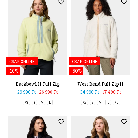
CSAK ONLINE
CSAK ONLINE
-10%
-50%
Backbowl II Full Zip
West Bend Full Zip II
Fleece
29 990 Ft
26 990 Ft
34 990 Ft
17 490 Ft
XS
S
M
L
XS
S
M
L
XL