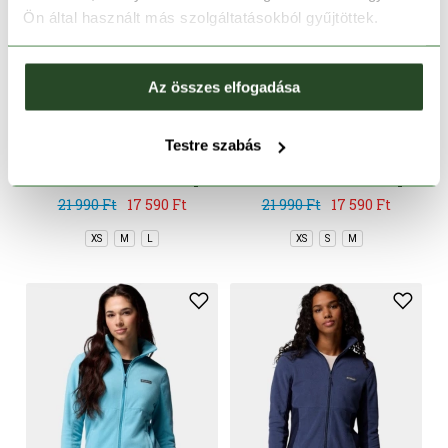
Ön által használt más szolgáltatásokból gyűjtöttek.
Az összes elfogadása
CSAK ONLINE
CSAK ONLINE
-20%
-20%
Testre szabás
Basin Trail III Full Zip
Basin Trail III Full Zip
21 990 Ft
17 590 Ft
21 990 Ft
17 590 Ft
XS
M
L
XS
S
M