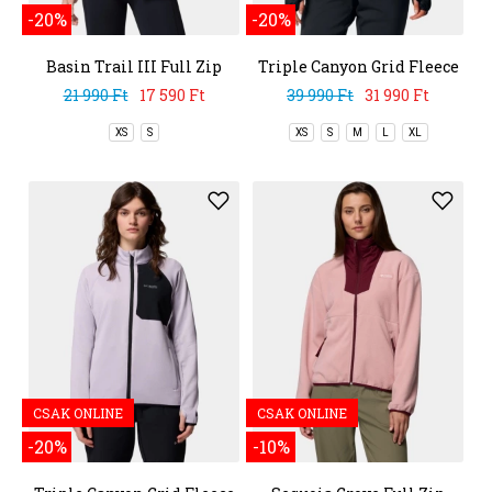
-20%
-20%
Basin Trail III Full Zip
Triple Canyon Grid Fleece
Full Zip
21 990 Ft
17 590 Ft
39 990 Ft
31 990 Ft
XS
S
XS
S
M
L
XL
CSAK ONLINE
CSAK ONLINE
-20%
-10%