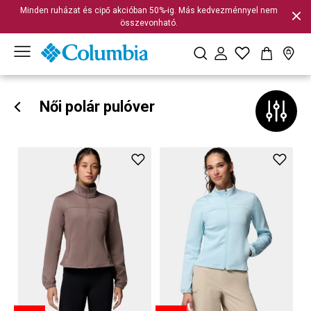
Minden ruházat és cipő akcióban 50%-ig. Más kedvezménnyel nem
összevonható.
Női polár pulóver