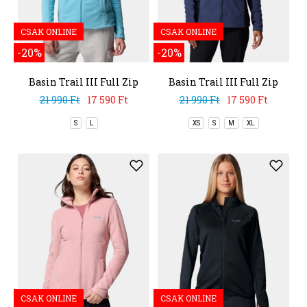
CSAK ONLINE
CSAK ONLINE
-20%
-20%
Basin Trail III Full Zip
Basin Trail III Full Zip
21 990 Ft
17 590 Ft
21 990 Ft
17 590 Ft
S
L
XS
S
M
XL
CSAK ONLINE
CSAK ONLINE