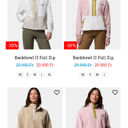
-30%
-30%
Backbowl II Full Zip
Backbowl II Full Zip
Fleece
Fleece
29 990 Ft
20 990 Ft
29 990 Ft
20 990 Ft
XS
S
M
L
XL
XS
S
M
L