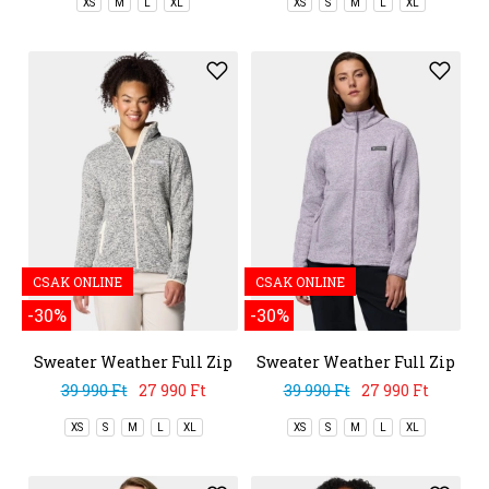
XS
M
L
XL
XS
S
M
L
XL
CSAK ONLINE
CSAK ONLINE
-30%
-30%
Sweater Weather Full Zip
Sweater Weather Full Zip
II
II
39 990 Ft
27 990 Ft
39 990 Ft
27 990 Ft
XS
S
M
L
XL
XS
S
M
L
XL