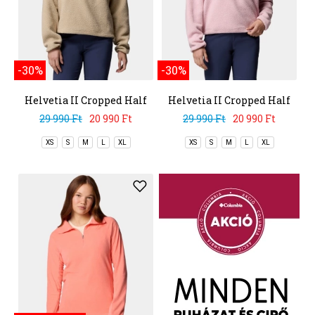
-30%
-30%
Helvetia II Cropped Half
Helvetia II Cropped Half
Snap Fleece
Snap Fleece
29 990 Ft
20 990 Ft
29 990 Ft
20 990 Ft
XS
S
M
L
XL
XS
S
M
L
XL