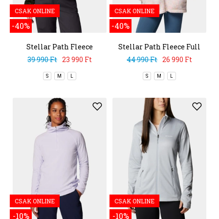
CSAK ONLINE
CSAK ONLINE
-40%
-40%
Stellar Path Fleece
Stellar Path Fleece Full
Bomber Full Zip
Zip
39 990 Ft
23 990 Ft
44 990 Ft
26 990 Ft
S
M
L
S
M
L
CSAK ONLINE
CSAK ONLINE
-10%
-10%