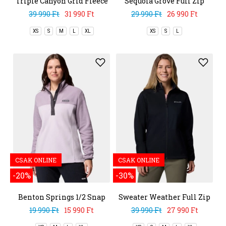
Triple Canyon Grid Fleece
Sequoia Grove Full Zip
Full Zip
Fleece
39 990 Ft
31 990 Ft
29 990 Ft
26 990 Ft
XS
S
M
L
XL
XS
S
L
CSAK ONLINE
CSAK ONLINE
-20%
-30%
Benton Springs 1/2 Snap
Sweater Weather Full Zip
Pull Over II
II
19 990 Ft
15 990 Ft
39 990 Ft
27 990 Ft