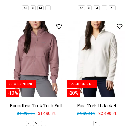
XS
S
M
L
XS
S
M
L
XL
CSAK ONLINE
CSAK ONLINE
-10%
-10%
Boundless Trek Tech Full
Fast Trek II Jacket
Zip
34 990 Ft
31 490 Ft
24 990 Ft
22 490 Ft
S
M
L
XL