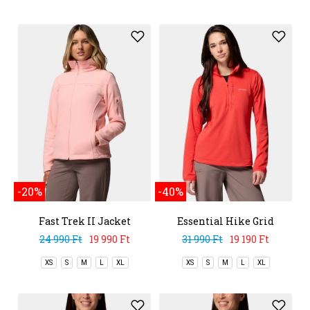
-20%
-40%
Fast Trek II Jacket
Essential Hike Grid
Fleece Half Zip
24 990 Ft
19 990 Ft
31 990 Ft
19 190 Ft
XS
S
M
L
XL
XS
S
M
L
XL