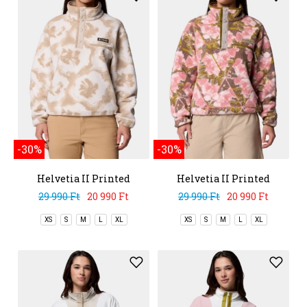
-30%
-30%
Helvetia II Printed
Helvetia II Printed
Cropped Half Snap
Cropped Half Snap
29 990 Ft
20 990 Ft
29 990 Ft
20 990 Ft
XS
S
M
L
XL
XS
S
M
L
XL