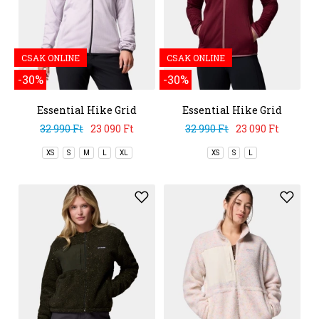
CSAK ONLINE
CSAK ONLINE
-30%
-30%
Essential Hike Grid
Essential Hike Grid
Fleece Full Zip
Fleece Full Zip
32 990 Ft
23 090 Ft
32 990 Ft
23 090 Ft
XS
S
M
L
XL
XS
S
L