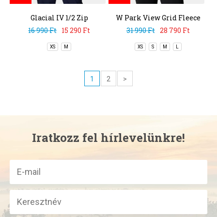
Glacial IV 1/2 Zip
W Park View Grid Fleece
Full Zip
16 990 Ft
15 290 Ft
31 990 Ft
28 790 Ft
XS
M
XS
S
M
L
1
2
>
Iratkozz fel hírlevelünkre!