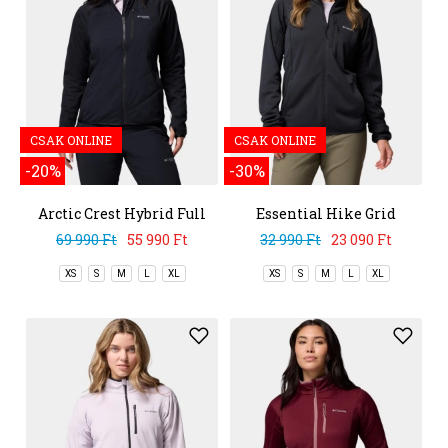
CSAK ONLINE
CSAK ONLINE
-20%
-30%
Arctic Crest Hybrid Full
Essential Hike Grid
Zip
Fleece Full Zip
69 990 Ft
55 990 Ft
32 990 Ft
23 090 Ft
XS
S
M
L
XL
XS
S
M
L
XL