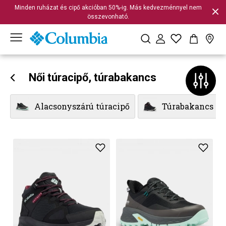
Minden ruházat és cipő akcióban 50%-ig. Más kedvezménnyel nem
összevonható.
Női túracipő, túrabakancs
Alacsonyszárú túracipő
Túrabakancs