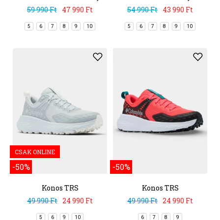
59 990 Ft
47 990 Ft
54 990 Ft
43 990 Ft
5
6
7
8
9
10
5
6
7
8
9
10
CSAK ONLINE
-50%
-50%
Konos TRS
Konos TRS
49 990 Ft
24 990 Ft
49 990 Ft
24 990 Ft
5
6
9
10
6
7
8
9