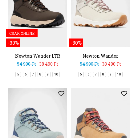
CSAK ONLINE
-30%
-30%
Newton Wander LTR
Newton Wander
54 990 Ft
38 490 Ft
54 990 Ft
38 490 Ft
5
6
7
8
9
10
5
6
7
8
9
10