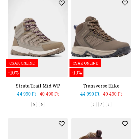
CSAK ONLINE
CSAK ONLINE
-10%
-10%
Strata Trail Mid WP
Transverse Hike
Waterproof
44 990 Ft
40 490 Ft
44 990 Ft
40 490 Ft
5
6
5
7
8