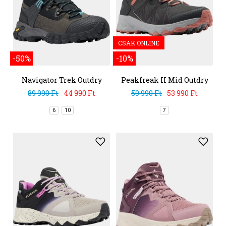
CSAK ONLINE
-50%
-10%
Navigator Trek Outdry
Peakfreak II Mid Outdry
89 990 Ft
44 990 Ft
59 990 Ft
53 990 Ft
6
10
7