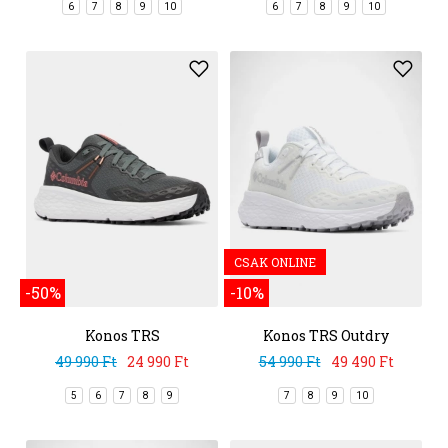
6
7
8
9
10
6
7
8
9
10
CSAK ONLINE
-50%
-10%
Konos TRS
Konos TRS Outdry
49 990 Ft
24 990 Ft
54 990 Ft
49 490 Ft
5
6
7
8
9
7
8
9
10