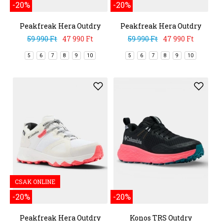
-20%
-20%
Peakfreak Hera Outdry
Peakfreak Hera Outdry
59 990 Ft
47 990 Ft
59 990 Ft
47 990 Ft
5
6
7
8
9
10
5
6
7
8
9
10
CSAK ONLINE
-20%
-20%
Peakfreak Hera Outdry
Konos TRS Outdry