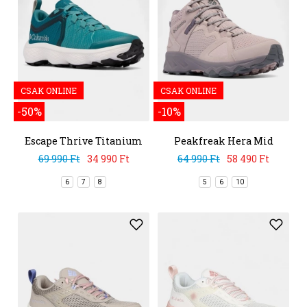
CSAK ONLINE
CSAK ONLINE
-50%
-10%
Escape Thrive Titanium
Peakfreak Hera Mid
Outdry
69 990 Ft
34 990 Ft
64 990 Ft
58 490 Ft
6
7
8
5
6
10