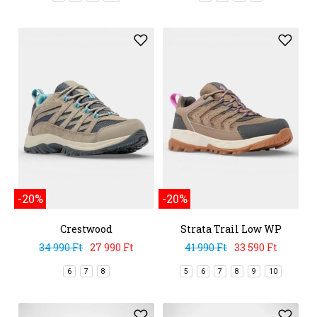
-20%
-20%
Crestwood
Strata Trail Low WP
34 990 Ft
27 990 Ft
41 990 Ft
33 590 Ft
6
7
8
5
6
7
8
9
10