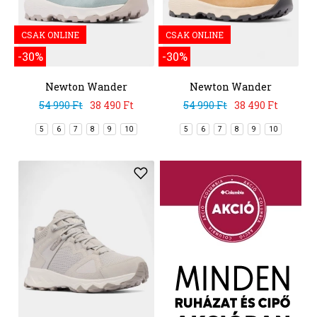
CSAK ONLINE
CSAK ONLINE
-30%
-30%
Newton Wander
Newton Wander
54 990 Ft
38 490 Ft
54 990 Ft
38 490 Ft
5
6
7
8
9
10
5
6
7
8
9
10