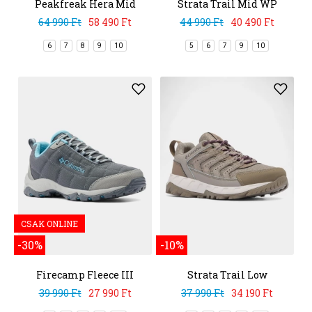
Peakfreak Hera Mid
Strata Trail Mid WP
Outdry
64 990 Ft
58 490 Ft
44 990 Ft
40 490 Ft
6
7
8
9
10
5
6
7
9
10
CSAK ONLINE
-30%
-10%
Firecamp Fleece III
Strata Trail Low
39 990 Ft
27 990 Ft
37 990 Ft
34 190 Ft