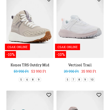
CSAK ONLINE
CSAK ONLINE
-10%
-10%
Konos TRS Outdry Mid
Vertisol Trail
59 990 Ft
53 990 Ft
39 990 Ft
35 990 Ft
5
6
8
9
5
7
8
9
10