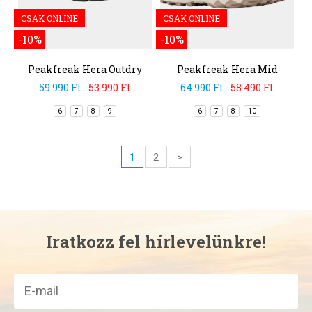
CSAK ONLINE
CSAK ONLINE
-10%
-10%
Peakfreak Hera Outdry
Peakfreak Hera Mid
Outdry
59 990 Ft
53 990 Ft
64 990 Ft
58 490 Ft
6
7
8
9
6
7
8
10
1
2
>
Iratkozz fel hírlevelünkre!