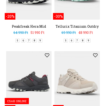
-20%
-30%
Peakfreak Hera Mid
Tellurix Titanium Outdry
Outdry
64 990 Ft
51 990 Ft
69 990 Ft
48 990 Ft
5
6
7
8
9
5
6
7
8
9
CSAK ONLINE