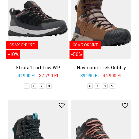
CSAK ONLINE
CSAK ONLINE
-10%
-50%
Strata Trail Low WP
Navigator Trek Outdry
LTR
41 990 Ft
37 790 Ft
89 990 Ft
44 990 Ft
5
6
7
8
6
7
8
9