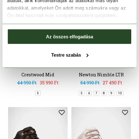
adatait, akik kombinálhatják az adatokat más olyan
adatokkal, amelyeket Ön adott meg számukra vagy az
Ön által használt más szolgáltatásokból gyűjtöttek.
Az összes elfogadása
CSAK ONLINE
Testre szabás
-20%
-50%
Crestwood Mid
Newton Nimble LTR
Waterproof
44 990 Ft
35 990 Ft
54 990 Ft
27 490 Ft
5
5
6
7
8
9
10