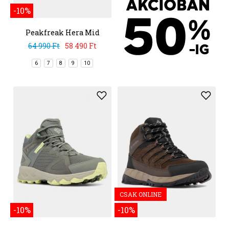
-10%
Peakfreak Hera Mid
Outdry
64 990 Ft
58 490 Ft
6
7
8
9
10
CSAK ONLINE
-10%
-10%