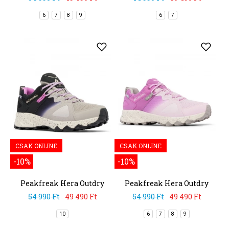
6
7
8
9
6
7
CSAK ONLINE
CSAK ONLINE
-10%
-10%
Peakfreak Hera Outdry
Peakfreak Hera Outdry
54 990 Ft
49 490 Ft
54 990 Ft
49 490 Ft
10
6
7
8
9