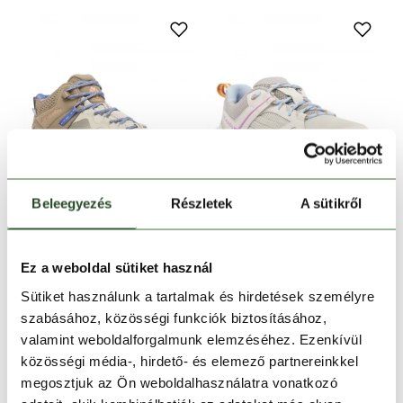
Beleegyezés
Részletek
A sütikről
CSAK ONLINE
CSAK ONLINE
-10%
-10%
Ez a weboldal sütiket használ
Peakfreak Hera Mid
Novo Trail
Outdry
59 990 Ft
53 990 Ft
44 990 Ft
40 490 Ft
Sütiket használunk a tartalmak és hirdetések személyre
szabásához, közösségi funkciók biztosításához,
6
6
7
8
9
10
valamint weboldalforgalmunk elemzéséhez. Ezenkívül
közösségi média-, hirdető- és elemező partnereinkkel
megosztjuk az Ön weboldalhasználatra vonatkozó