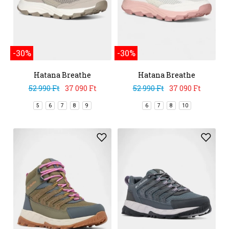
-30%
-30%
Hatana Breathe
Hatana Breathe
52 990 Ft
37 090 Ft
52 990 Ft
37 090 Ft
5
6
7
8
9
6
7
8
10