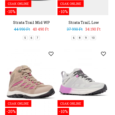
CSAK ONLINE
CSAK ONLINE
-10%
-10%
Strata Trail Mid WP
Strata TraiL Low
44 990 Ft
40 490 Ft
37 990 Ft
34 190 Ft
5
6
7
6
8
9
10
CSAK ONLINE
CSAK ONLINE
-20%
-10%