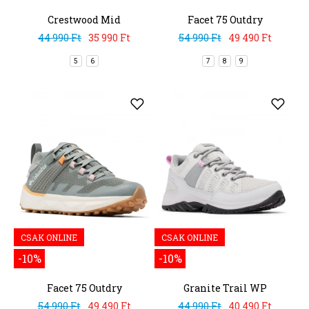
Crestwood Mid
Facet 75 Outdry
Waterproof
44 990 Ft
35 990 Ft
54 990 Ft
49 490 Ft
5
6
7
8
9
CSAK ONLINE
CSAK ONLINE
-10%
-10%
Facet 75 Outdry
Granite Trail WP
54 990 Ft
49 490 Ft
44 990 Ft
40 490 Ft