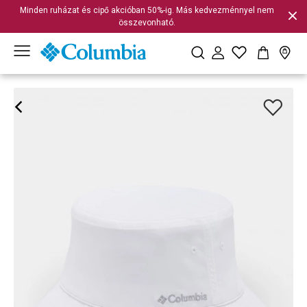
Minden ruházat és cipő akcióban 50%-ig. Más kedvezménnyel nem
összevonható.