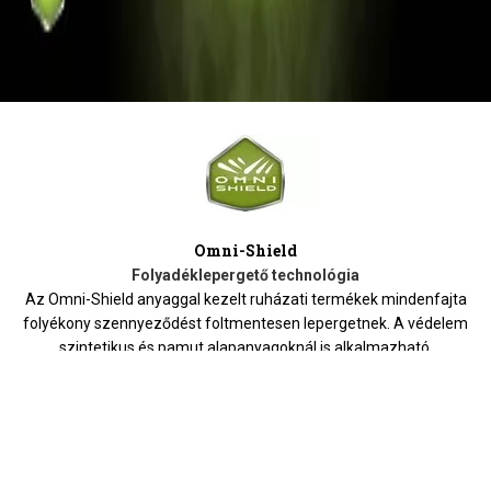
Omni-Shield
Folyadéklepergető technológia
Az Omni-Shield anyaggal kezelt ruházati termékek mindenfajta
folyékony szennyeződést foltmentesen lepergetnek. A védelem
szintetikus és pamut alapanyagoknál is alkalmazható.
HASONLÓ TERMÉKEK