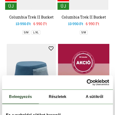
ÚJ
ÚJ
Columbia Trek II Bucket
Columbia Trek II Bucket
Hat
Hat
13 990 Ft
6 990 Ft
13 990 Ft
6 990 Ft
S/M
L/XL
S/M
Beleegyezés
Részletek
A sütikről
-50%
ÚJ
Ez a weboldal sütiket használ