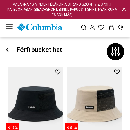
VASÁRNAPIG MINDEN FÉLÁRON A STRAND SZÖRF, VÍZISPORT
KATEGÓRIÁBAN (BEACHSHORT, BIKINI, PAPUCS, T-SHIRT, NYÁR RUHA
ÉS SOK MÁS)
Férfi bucket hat
-50%
-50%