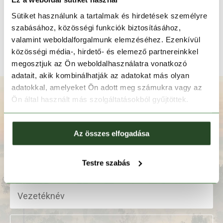
Columbia Trek II Bucket
Hat
Sütiket használunk a tartalmak és hirdetések személyre
13 990 Ft
6 990 Ft
szabásához, közösségi funkciók biztosításához,
S/M
L/XL
valamint weboldalforgalmunk elemzéséhez. Ezenkívül
közösségi média-, hirdető- és elemező partnereinkkel
megosztjuk az Ön weboldalhasználatra vonatkozó
adatait, akik kombinálhatják az adatokat más olyan
adatokkal, amelyeket Ön adott meg számukra vagy az
Iratkozz fel hírlevelünkre!
Ön által használt más szolgáltatásokból gyűjtöttek.
Az összes elfogadása
Testre szabás