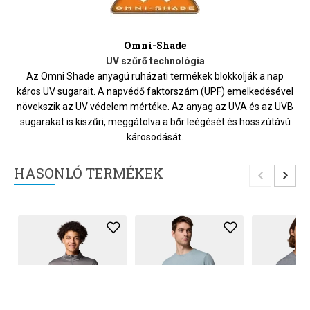
Omni-Shade
UV szűrő technológia
Az Omni Shade anyagú ruházati termékek blokkolják a nap
káros UV sugarait. A napvédő faktorszám (UPF) emelkedésével
növekszik az UV védelem mértéke. Az anyag az UVA és az UVB
sugarakat is kiszűri, meggátolva a bőr leégését és hosszútávú
károsodását.
HASONLÓ TERMÉKEK