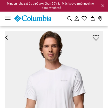
Minden ruházat és cipő akcióban 50%-ig. Más kedvezménnyel nem
összevonható.