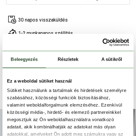
30 napos visszaküldés
1-2 munkanapos szállítás
Ingyenes kiszállítás 15 000 Ft felett
Beleegyezés
Részletek
A sütikről
TERMÉKLEÍRÁS
TERMÉK RÉSZLETEK
Ez a weboldal sütiket használ
Sütiket használunk a tartalmak és hirdetések személyre
TECHNOLÓGIÁK
szabásához, közösségi funkciók biztosításához,
valamint weboldalforgalmunk elemzéséhez. Ezenkívül
közösségi média-, hirdető- és elemező partnereinkkel
megosztjuk az Ön weboldalhasználatra vonatkozó
adatait, akik kombinálhatják az adatokat más olyan
adatokkal, amelyeket Ön adott meg számukra vagy az