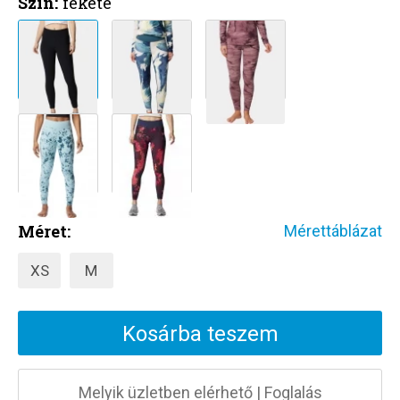
Szín:
fekete
Méret:
Mérettáblázat
XS
M
Kosárba teszem
Melyik üzletben elérhető
|
Foglalás