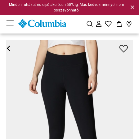
Minden ruházat és cipő akcióban 50%-ig. Más kedvezménnyel nem
összevonható.