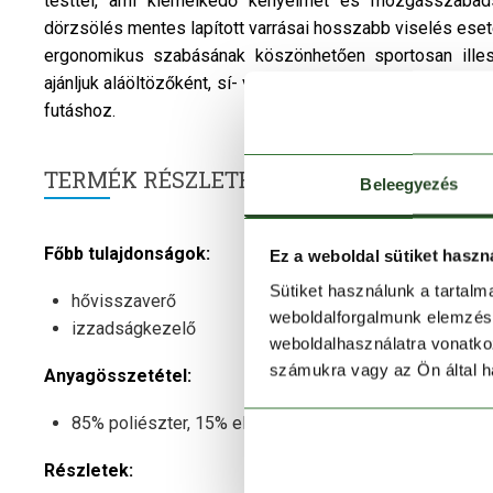
testtel, ami kiemelkedő kényelmet és mozgásszabads
dörzsölés mentes lapított varrásai hosszabb viselés eseté
ergonomikus szabásának köszönhetően sportosan illes
ajánljuk aláöltözőként, sí- vagy túraruházat alsó rétegeké
futáshoz.
TERMÉK RÉSZLETEK
Beleegyezés
Főbb tulajdonságok:
Ez a weboldal sütiket haszn
Sütiket használunk a tartal
hővisszaverő
weboldalforgalmunk elemzésé
izzadságkezelő
weboldalhasználatra vonatko
számukra vagy az Ön által ha
Anyagösszetétel:
85% poliészter, 15% elasztán.
Részletek: