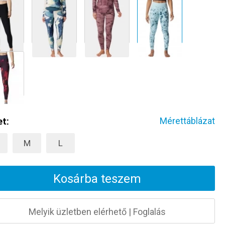
t:
Mérettáblázat
M
L
Kosárba teszem
Melyik üzletben elérhető
|
Foglalás