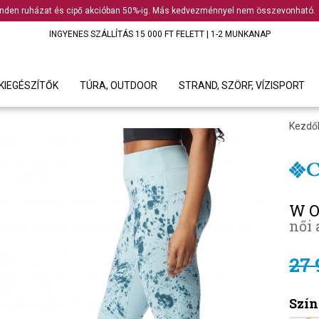
nden ruházat és cipő akcióban 50%-ig. Más kedvezménnyel nem összevonható.
INGYENES SZÁLLÍTÁS 15 000 FT FELETT | 1-2 MUNKANAP
KIEGÉSZÍTŐK
TÚRA, OUTDOOR
STRAND, SZÖRF, VÍZISPORT
Kezdő
W O
női 
27 
Szín