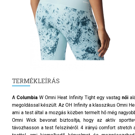
TERMÉKLEÍRÁS
A
Columbia
W Omni Heat Infinity Tight egy vastag
női
al
megoldással készült. Az OH Infinity a klasszikus Omni Hea
ami a test által a mozgás közben termelt hő még nagyobb 
Omni Wick bevonat biztosítja, hogy az aktív sport
távozhasson a test felszínéről. 4 irányú comfort stret