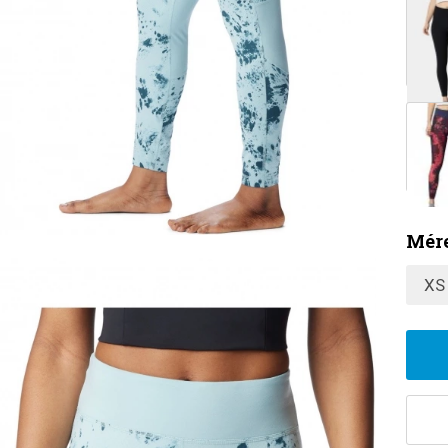
Mére
XS