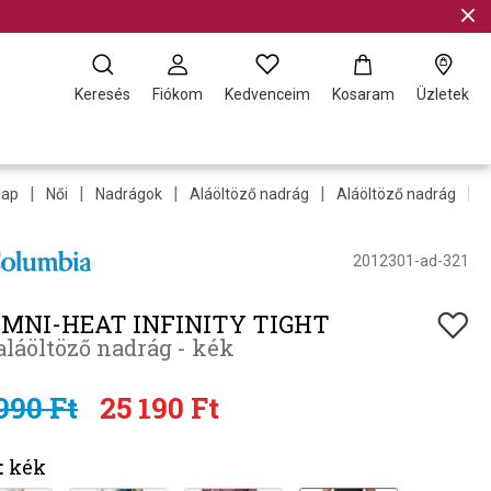
Keresés
Fiókom
Kedvenceim
Kosaram
Üzletek
|
|
|
|
|
lap
Női
Nadrágok
Aláöltöző nadrág
Aláöltöző nadrág
W
2012301-ad-321
MNI-HEAT INFINITY TIGHT
aláöltöző nadrág - kék
990 Ft
25 190 Ft
:
kék