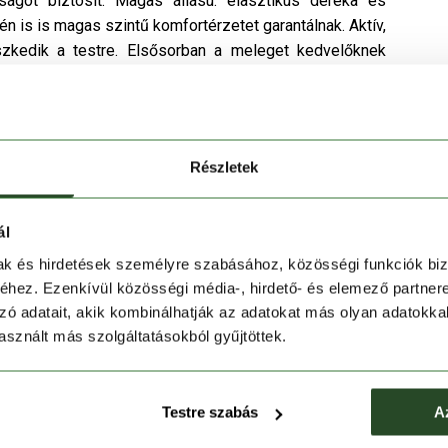
ágot biztosít. Magas állású. elasztikus dereka és
n is is magas szintű komfortérzetet garantálnak. Aktív,
zkedik a testre. Elsősorban a meleget kedvelőknek
nt, de viselhető önmagában is biciklizéshez, evezéshez,
Részletek
ál
mak és hirdetések személyre szabásához, közösségi funkciók biz
hez. Ezenkívül közösségi média-, hirdető- és elemező partner
zó adatait, akik kombinálhatják az adatokat más olyan adatokka
sznált más szolgáltatásokból gyűjtöttek.
Testre szabás
A