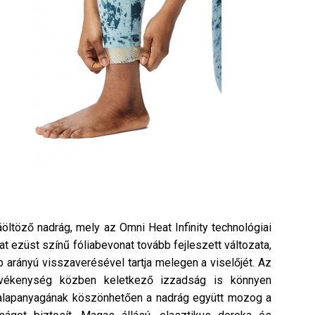
áöltöző nadrág, mely az Omni Heat Infinity technológiai
t ezüst színű fóliabevonat tovább fejleszett változata,
arányú visszaverésével tartja melegen a viselőjét. Az
tevékenység közben keletkező izzadság is könnyen
ch alapanyagának köszönhetően a nadrág együtt mozog a