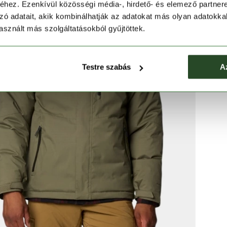
hez. Ezenkívül közösségi média-, hirdető- és elemező partner
zó adatait, akik kombinálhatják az adatokat más olyan adatokka
sznált más szolgáltatásokból gyűjtöttek.
Testre szabás
A