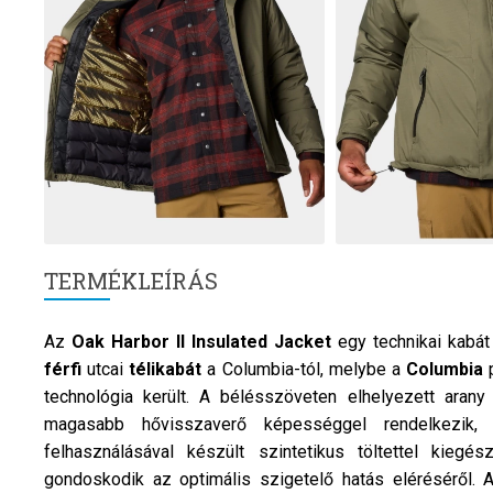
TERMÉKLEÍRÁS
Az
Oak Harbor II Insulated Jacket
egy technikai kabá
férfi
utcai
télikabát
a Columbia-tól, melybe a
Columbia
technológia került. A bélésszöveten elhelyezett arany
magasabb hővisszaverő képességgel rendelkezik, í
felhasználásával készült szintetikus töltettel kiegé
gondoskodik az optimális szigetelő hatás eléréséről. A