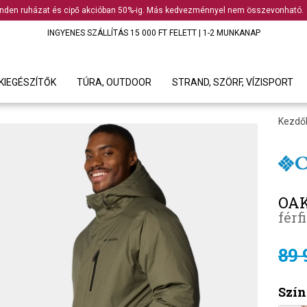
nden ruházat és cipő akcióban 50%-ig. Más kedvezménnyel nem összevonható.
INGYENES SZÁLLÍTÁS 15 000 FT FELETT | 1-2 MUNKANAP
KIEGÉSZÍTŐK
TÚRA, OUTDOOR
STRAND, SZÖRF, VÍZISPORT
Kezdő
OAK
férf
89 
Szín