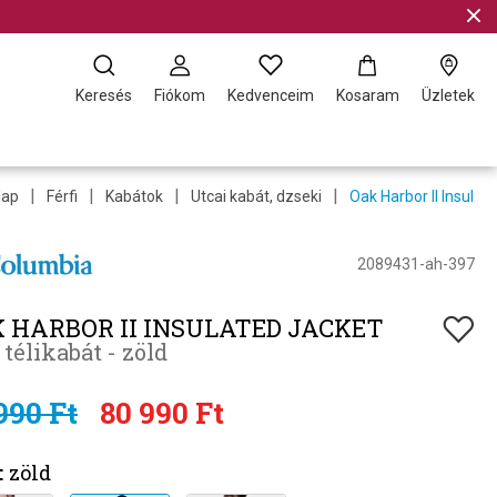
Keresés
Fiókom
Kedvenceim
Kosaram
Üzletek
|
|
|
|
lap
Férfi
Kabátok
Utcai kabát, dzseki
Oak Harbor II Insulat
2089431-ah-397
 HARBOR II INSULATED JACKET
i télikabát - zöld
990 Ft
80 990 Ft
:
zöld