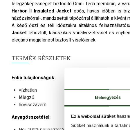
lélegzőképességet biztosító Omni Tech membrán, a varrás
Harbor II Insulated Jacket
esős, havas időben is biz
húzózsinórral-, mandzsettái tépőzárral állíthatók a kívánt 
A késő őszi és téli időszakra általános felhaználhatós
Jacket
letisztult, klasszikus vonalvezetéssel és enyhé
elegáns megjelenést biztosít viselőjének.
TERMÉK RÉSZLETEK
Főbb tulajdonságok:
vízhatlan
lélegző
Beleegyezés
hővisszaverő
Ez a weboldal sütiket haszn
Anyagösszetétel:
Sütiket használunk a tartal
Héj: 100% poliészter 2L ripstop