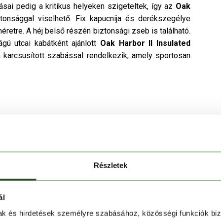
ai pedig a kritikus helyeken szigeteltek, így az
Oak
tonsággal viselhető. Fix kapucnija és derékszegélye
méretre. A héj belső részén biztonsági zseb is található.
ágú utcai kabátként ajánlott
Oak Harbor II Insulated
n karcsusított szabással rendelkezik, amely sportosan
Részletek
ál
mak és hirdetések személyre szabásához, közösségi funkciók biz