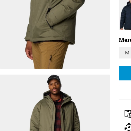
Mére
M