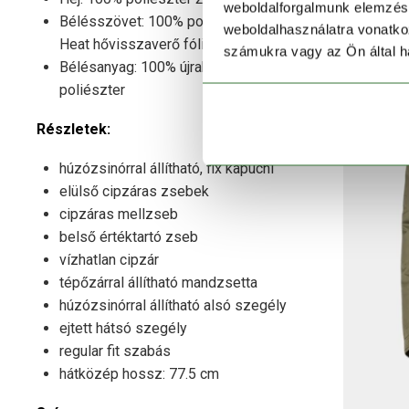
weboldalforgalmunk elemzésé
Bélésszövet: 100% poliészter Omni
weboldalhasználatra vonatko
Heat hővisszaverő fólia
számukra vagy az Ön által ha
Bélésanyag: 100% újrahasznosított
poliészter
Részletek:
húzózsinórral állítható, fix kapucni
elülső cipzáras zsebek
cipzáras mellzseb
belső értéktartó zseb
vízhatlan cipzár
tépőzárral állítható mandzsetta
húzózsinórral állítható alsó szegély
ejtett hátsó szegély
regular fit szabás
hátközép hossz: 77.5 cm