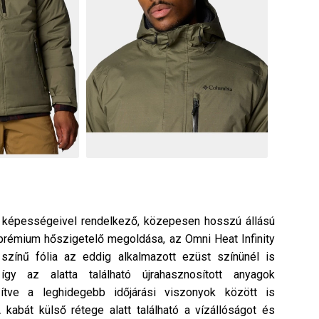
t képességeivel rendelkező, közepesen hosszú állású
prémium hőszigetelő megoldása, az Omni Heat Infinity
 színű fólia az eddig alkalmazott ezüst színünél is
gy az alatta található újrahasznosított anyagok
szítve a leghidegebb időjárási viszonyok között is
 kabát külső rétege alatt található a vízállóságot és