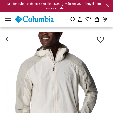
Minden ruházat és cipő akcióban 50%-ig. Más kedvezménnyel nem
összevonható.