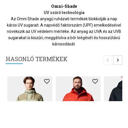
Omni-Shade
UV szűrő technológia
Az Omni Shade anyagú ruházati termékek blokkolják a nap
káros UV sugarait. A napvédő faktorszám (UPF) emelkedésével
növekszik az UV védelem mértéke. Az anyag az UVA és az UVB
sugarakat is kiszűri, meggátolva a bőr leégését és hosszútávú
károsodását.
HASONLÓ TERMÉKEK