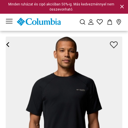
Minden ruházat és cipő akcióban 50%-ig. Más kedvezménnyel nem
összevonható.