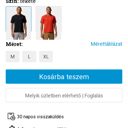
Szín:
fekete
Méret:
Mérettáblázat
M
L
XL
Kosárba teszem
Melyik üzletben elérhető
|
Foglalás
30 napos visszaküldés