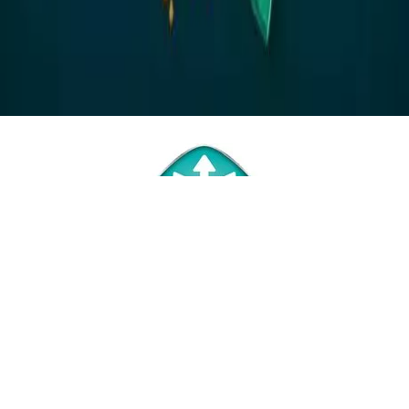
Omni-Wick
Izzadságkezelés mesterfokon
Az Omni Wick izzadtságkezelő technológiával ellátott
ruházatoknál az anyag elvezeti az izzadságot a test felületéről,
azt szétteríti és elpárologtatja, így biztosítva a hűvös és száraz
érzetet.
HOZZÁ AJÁNLJUK