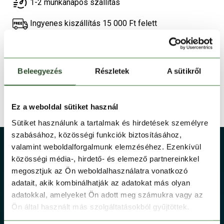
1-2 munkanapos szállítás
Ingyenes kiszállítás 15 000 Ft felett
TERMÉKLEÍRÁS
Beleegyezés
Részletek
A sütikről
TERMÉK RÉSZLETEK
TECHNOLÓGIÁK
Ez a weboldal sütiket használ
Sütiket használunk a tartalmak és hirdetések személyre
szabásához, közösségi funkciók biztosításához,
valamint weboldalforgalmunk elemzéséhez. Ezenkívül
közösségi média-, hirdető- és elemező partnereinkkel
megosztjuk az Ön weboldalhasználatra vonatkozó
adatait, akik kombinálhatják az adatokat más olyan
adatokkal, amelyeket Ön adott meg számukra vagy az
Ön által használt más szolgáltatásokból gyűjtöttek.