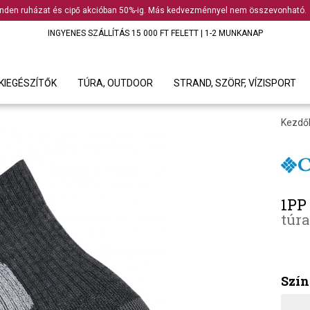
nden ruházat és cipő akcióban 50%-ig. Más kedvezménnyel nem összevonható.
INGYENES SZÁLLÍTÁS 15 000 FT FELETT | 1-2 MUNKANAP
KIEGÉSZÍTŐK
TÚRA, OUTDOOR
STRAND, SZÖRF, VÍZISPORT
Kezdő
1PP
túra
Szín