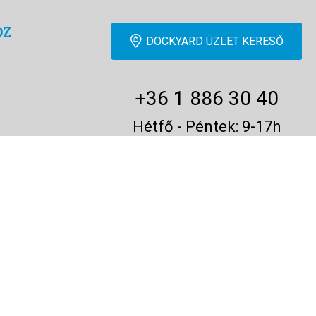
OZ
DOCKYARD ÜZLET KERESŐ
+36 1 886 30 40
Hétfő - Péntek: 9-17h
ÍRJ NEKÜNK!