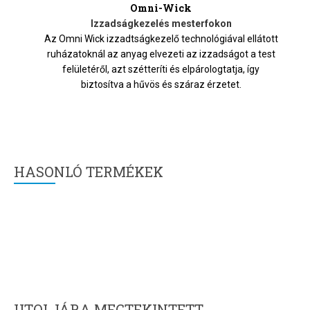
Omni-Wick
Izzadságkezelés mesterfokon
Az Omni Wick izzadtságkezelő technológiával ellátott
ruházatoknál az anyag elvezeti az izzadságot a test
felületéről, azt szétteríti és elpárologtatja, így
biztosítva a hűvös és száraz érzetet.
HASONLÓ TERMÉKEK
UTOLJÁRA MEGTEKINTETT