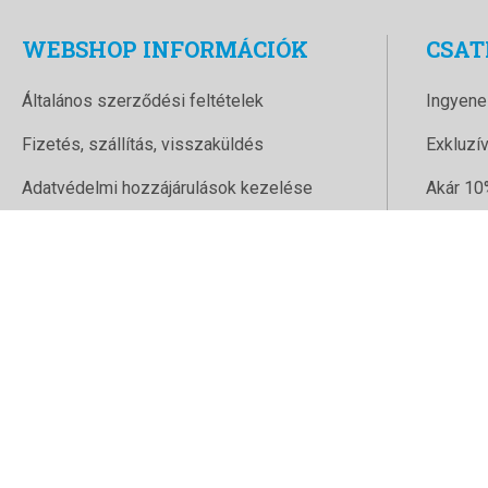
WEBSHOP INFORMÁCIÓK
CSAT
Általános szerződési feltételek
Ingyene
Fizetés, szállítás, visszaküldés
Exkluzí
Adatvédelmi hozzájárulások kezelése
Akár 10
Adatvédelem
14 üzle
© 1996-2026 Dockyard üz