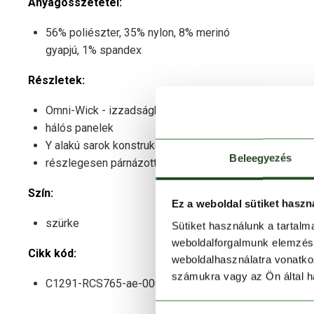
Anyagösszetétel:
56% poliészter, 35% nylon, 8% merinó
gyapjú, 1% spandex
Részletek:
Omni-Wick - izzadságkezelő technológia
hálós panelek
Y alakú sarok konstrukció
Beleegyezés
részlegesen párnázott kialakítás
Szín:
Ez a weboldal sütiket haszn
szürke
Sütiket használunk a tartal
weboldalforgalmunk elemzésé
Cikk kód:
weboldalhasználatra vonatko
számukra vagy az Ön által ha
C1291-RCS765-ae-0005-39