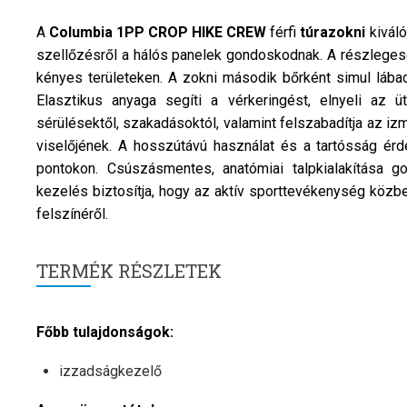
A
Columbia
1PP CROP HIKE CREW
férfi
túrazokni
kivál
szellőzésről a hálós panelek gondoskodnak. A részlegese
kényes területeken. A zokni második bőrként simul lába
Elasztikus anyaga segíti a vérkeringést, elnyeli az 
sérülésektől, szakadásoktól, valamint felszabadítja az izm
viselőjének. A hosszútávú használat és a tartósság érd
pontokon. Csúszásmentes, anatómiai talpkialakítása g
kezelés biztosítja, hogy az aktív sporttevékenység köz
felszínéről.
TERMÉK RÉSZLETEK
Főbb tulajdonságok:
izzadságkezelő