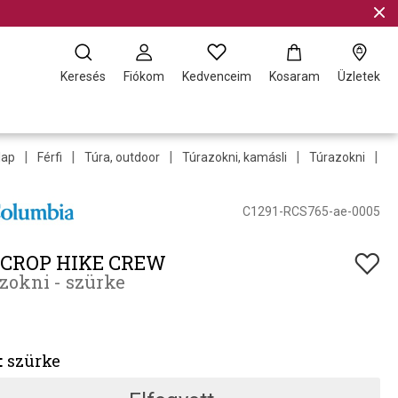
Keresés
Fiókom
Kedvenceim
Kosaram
Üzletek
|
|
|
|
|
lap
Férfi
Túra, outdoor
Túrazokni, kamásli
Túrazokni
1
C1291-RCS765-ae-0005
 CROP HIKE CREW
zokni - szürke
:
szürke