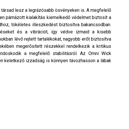
ó társad lesz a legrázósabb ösvényeken is. A megfelelő
n párnázott kialakítás kiemelkedő védelmet biztosít a
dhoz, tökéletes illeszkedést biztosítva bakancsodban.
ütéseket és a vibrációt, így védve izmaid a kisebb
okban lévő rejtett tartalékokat, nagyobb erőt biztosítva
ekében megerősített részekkel rendelkezik a kritikus
ondoskodik a megfelelő stabilitásról. Az Omni Wick
ben keletkező izzadság is könnyen távozhasson a lábak