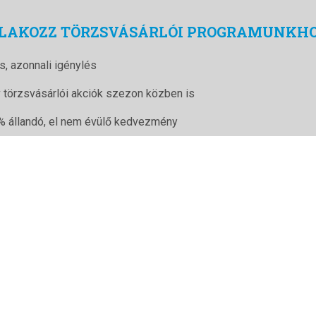
LAKOZZ TÖRZSVÁSÁRLÓI PROGRAMUNKH
s, azonnali igénylés
v törzsvásárlói akciók szezon közben is
% állandó, el nem évülő kedvezmény
tben és weben is használható
letek és webáruház