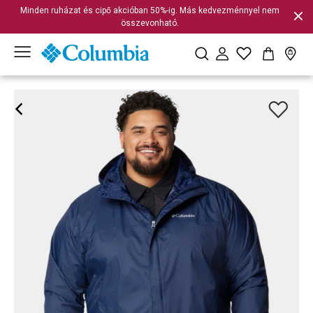
Minden ruházat és cipő akcióban 50%-ig. Más kedvezménnyel nem
összevonható.