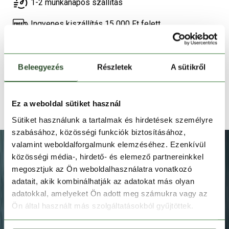
1-2 munkanapos szállítás
Ingyenes kiszállítás 15 000 Ft felett
TERMÉKLEÍRÁS
Beleegyezés
Részletek
A sütikről
TERMÉK RÉSZLETEK
Ez a weboldal sütiket használ
TECHNOLÓGIÁK
Sütiket használunk a tartalmak és hirdetések személyre
szabásához, közösségi funkciók biztosításához,
valamint weboldalforgalmunk elemzéséhez. Ezenkívül
közösségi média-, hirdető- és elemező partnereinkkel
megosztjuk az Ön weboldalhasználatra vonatkozó
adatait, akik kombinálhatják az adatokat más olyan
adatokkal, amelyeket Ön adott meg számukra vagy az
Ön által használt más szolgáltatásokból gyűjtöttek.