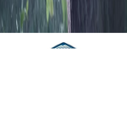
Omni-Tech
Vízhatlan-lélegző membrántechnológia
Az Omni Tech védelmi rendszerének első rétege az DWR külső
kenés, amely a vizet lepergetve meggátolja, hogy az elérje a
belső rétegeket. A következő réteg egy mikroporózus membrán,
amely a vízhatlanságot és a páraátersztő képességet biztosítja.
HASONLÓ TERMÉKEK