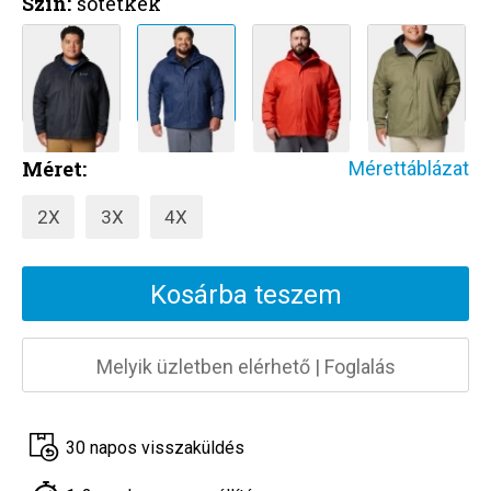
Szín:
sötétkék
Méret:
Mérettáblázat
2X
3X
4X
Kosárba teszem
Melyik üzletben elérhető
|
Foglalás
30 napos visszaküldés