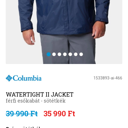
1533893-ai-466
WATERTIGHT II JACKET
férfi esőkabát - sötétkék
39 990 Ft
35 990 Ft