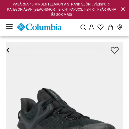
VASÁRNAPIG MINDEN FÉLÁRON A STRAND SZÖRF, VÍZISPORT
KATEGÓRIÁBAN (BEACHSHORT, BIKINI, PAPUCS, T-SHIRT, NYÁR RUHA
ÉS SOK MÁS)