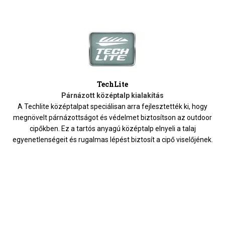
TechLite
Párnázott középtalp kialakítás
A Techlite középtalpat speciálisan arra fejlesztették ki, hogy
megnövelt párnázottságot és védelmet biztosítson az outdoor
cipőkben. Ez a tartós anyagú középtalp elnyeli a talaj
egyenetlenségeit és rugalmas lépést biztosít a cipő viselőjének.
HOZZÁ AJÁNLJUK