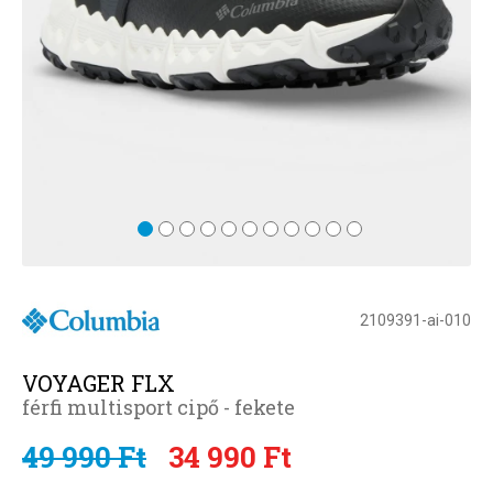
2109391-ai-010
VOYAGER FLX
férfi multisport cipő - fekete
49 990 Ft
34 990 Ft