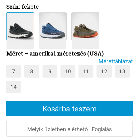
Szín:
fekete
Méret – amerikai méretezés (USA)
Mérettáblázat
7
8
9
10
11
12
13
14
Kosárba teszem
Melyik üzletben elérhető
|
Foglalás