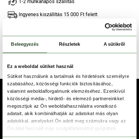
1-2 munkanapos szállítás
Ingyenes kiszállítás 15 000 Ft felett
TERMÉKLEÍRÁS
Beleegyezés
Részletek
A sütikről
TERMÉK RÉSZLETEK
TECHNOLÓGIÁK
Ez a weboldal sütiket használ
Sütiket használunk a tartalmak és hirdetések személyre
szabásához, közösségi funkciók biztosításához,
valamint weboldalforgalmunk elemzéséhez. Ezenkívül
közösségi média-, hirdető- és elemező partnereinkkel
megosztjuk az Ön weboldalhasználatra vonatkozó
adatait, akik kombinálhatják az adatokat más olyan
adatokkal, amelyeket Ön adott meg számukra vagy az
Ön által használt más szolgáltatásokból gyűjtöttek.