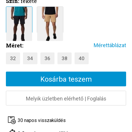
Szín:
fekete
Méret:
Mérettáblázat
32
34
36
38
40
Kosárba teszem
Melyik üzletben elérhető
|
Foglalás
30 napos visszaküldés