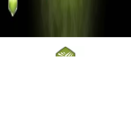
Omni-Shield
Folyadéklepergető technológia
Az Omni-Shield anyaggal kezelt ruházati termékek mindenfajta
folyékony szennyeződést foltmentesen lepergetnek. A védelem
szintetikus és pamut alapanyagoknál is alkalmazható.
HASONLÓ TERMÉKEK