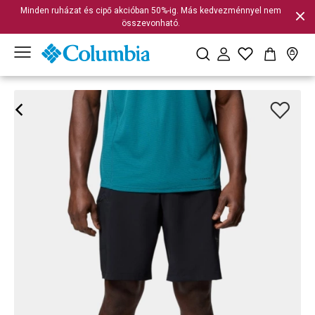
Minden ruházat és cipő akcióban 50%-ig. Más kedvezménnyel nem
összevonható.