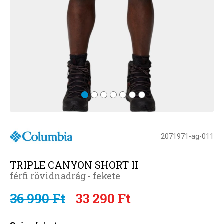
2071971-ag-011
TRIPLE CANYON SHORT II
férfi rövidnadrág - fekete
36 990 Ft
33 290 Ft