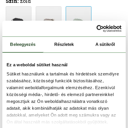
Szín:
zöld
Beleegyezés
Részletek
A sütikről
Kosárba teszem
Ez a weboldal sütiket használ
Melyik üzletben elérhető
|
Foglalás
Sütiket használunk a tartalmak és hirdetések személyre
szabásához, közösségi funkciók biztosításához,
valamint weboldalforgalmunk elemzéséhez. Ezenkívül
30 napos visszaküldés
közösségi média-, hirdető- és elemező partnereinkkel
megosztjuk az Ön weboldalhasználatra vonatkozó
1-2 munkanapos szállítás
adatait, akik kombinálhatják az adatokat más olyan
adatokkal, amelyeket Ön adott meg számukra vagy az
Ingyenes kiszállítás 15 000 Ft felett
Ön által használt más szolgáltatásokból gyűjtöttek.