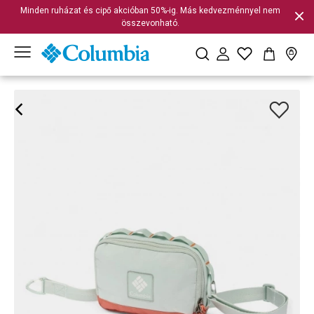
Minden ruházat és cipő akcióban 50%-ig. Más kedvezménnyel nem
összevonható.