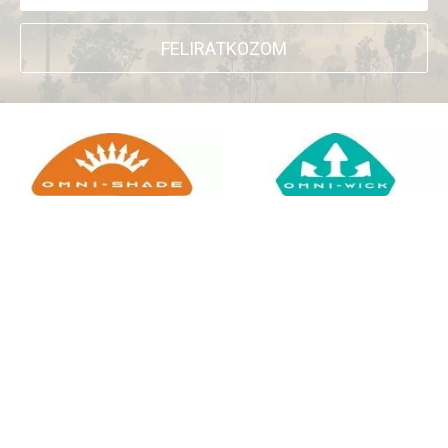
FELIRATKOZOM
+
WEBSHOP INFORMÁCIÓK
CSATLAKOZZ TÖRZSVÁSÁRLÓI
+
PROGRAMUNKHOZ
DOCKYARD ÜZLET KERESŐ