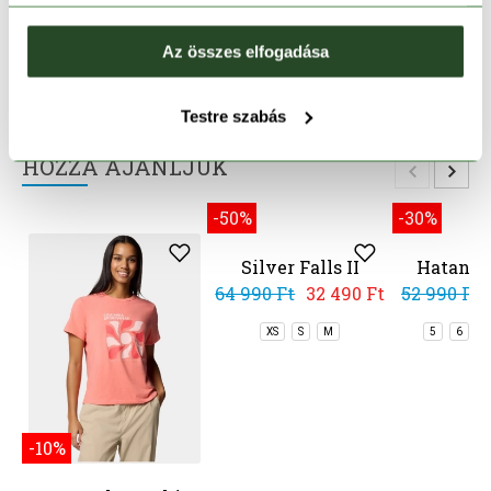
TERMÉKLEÍRÁS
Az összes elfogadása
TERMÉK RÉSZLETEK
Testre szabás
HOZZÁ AJÁNLJUK
-30%
Hatana 
52 990 Ft
5
6
7
-10%
-50%