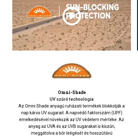
Omni-Shade
UV szűrő technológia
Az Omni Shade anyagú ruházati termékek blokkolják a
nap káros UV sugarait. A napvédő faktorszám (UPF)
emelkedésével növekszik az UV védelem mértéke. Az
anyag az UVA és az UVB sugarakat is kiszűri,
meggátolva a bőr leégését és hosszútávú