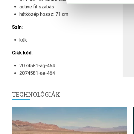
active fit szabás
hátközép hossz: 71 cm
Szín:
kék
Cikk kód:
2074581-ag-464
2074581-ae-464
TECHNOLÓGIÁK