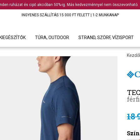
nden ruházat és cipő akcióban 50%-ig. Más kedvezménnyel nem összevonható.
INGYENES SZÁLLÍTÁS 15 000 FT FELETT | 1-2 MUNKANAP
KIEGÉSZÍTŐK
TÚRA, OUTDOOR
STRAND, SZÖRF, VÍZISPORT
Kezdő
TEC
férf
18 
Szín