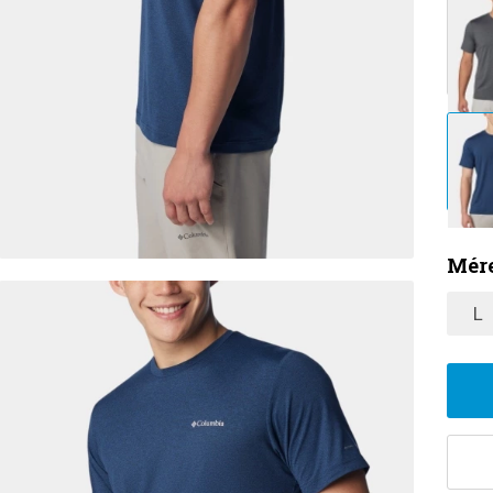
Mére
L