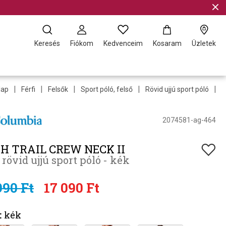
Keresés
Fiókom
Kedvenceim
Kosaram
Üzletek
|
|
|
|
|
lap
Férfi
Felsők
Sport póló, felső
Rövid ujjú sport póló
T
2074581-ag-464
H TRAIL CREW NECK II
i rövid ujjú sport póló - kék
990 Ft
17 090 Ft
:
kék