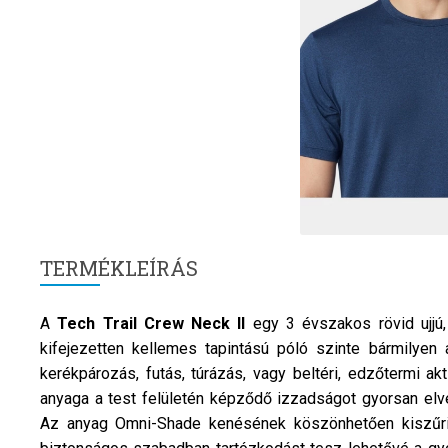
TERMÉKLEÍRÁS
A
Tech Trail Crew Neck II
egy 3 évszakos rövid ujjú
kifejezetten kellemes tapintású póló szinte bármilyen
kerékpározás, futás, túrázás, vagy beltéri, edzőtermi akt
anyaga a test felületén képződő izzadságot gyorsan elveze
Az anyag Omni-Shade kenésének köszönhetően kiszűri 