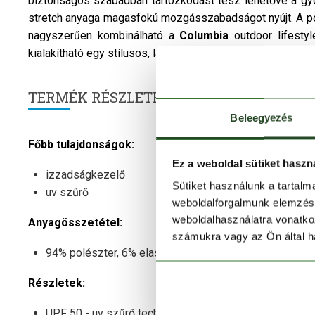
biztonságos szabadban tartózkodást tesz lehetővé a gyo
stretch anyaga magasfokú mozgásszabadságot nyújt. A pó
nagyszerűen kombinálható a
Columbia
outdoor lifesty
kialakítható egy stílusos, laza outdoor ruhatár.
TERMÉK RÉSZLETEK
Beleegyezés
Főbb tulajdonságok:
Ez a weboldal sütiket haszn
izzadságkezelő
Sütiket használunk a tartal
uv szűrő
weboldalforgalmunk elemzésé
weboldalhasználatra vonatko
Anyagösszetétel:
számukra vagy az Ön által ha
94% polészter, 6% elasztán
Részletek:
UPF 50 - uv szűrő technológia