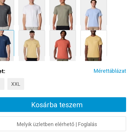
t:
Mérettáblázat
XXL
Kosárba teszem
Melyik üzletben elérhető
|
Foglalás