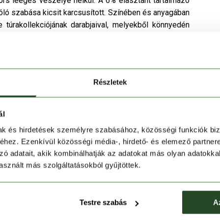
rs leégés veszélye nélkül. A 6% elasztánt tartalmazó
ló szabása kicsit karcsusított. Színében és anyagában
le túrakollekciójának darabjaival, melyekből könnyedén
Részletek
ál
mak és hirdetések személyre szabásához, közösségi funkciók biz
hez. Ezenkívül közösségi média-, hirdető- és elemező partner
zó adatait, akik kombinálhatják az adatokat más olyan adatokka
sznált más szolgáltatásokból gyűjtöttek.
Testre szabás
A