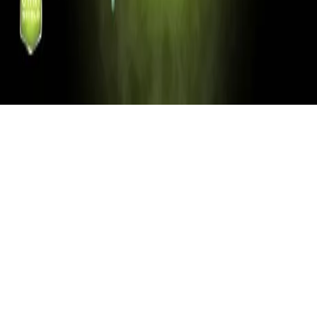
Omni-Shield
Folyadéklepergető technológia
Az Omni-Shield anyaggal kezelt ruházati termékek mindenfajta
folyékony szennyeződést foltmentesen lepergetnek. A védelem
szintetikus és pamut alapanyagoknál is alkalmazható.
HASONLÓ TERMÉKEK