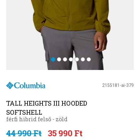
2155181-ai-379
TALL HEIGHTS III HOODED
SOFTSHELL
férfi hibrid felső - zöld
44 990 Ft
35 990 Ft