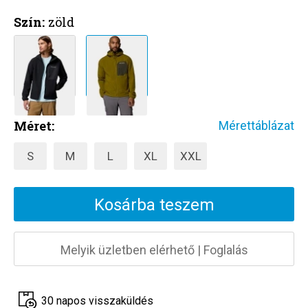
Szín:
zöld
Méret:
Mérettáblázat
S
M
L
XL
XXL
Kosárba teszem
Melyik üzletben elérhető
|
Foglalás
30 napos visszaküldés