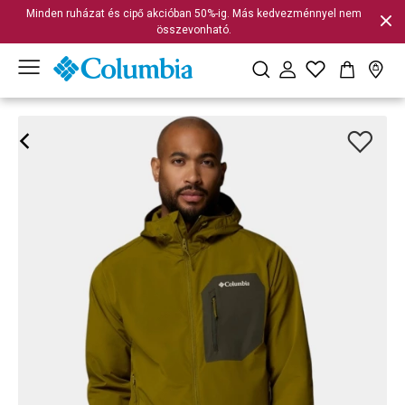
Minden ruházat és cipő akcióban 50%-ig. Más kedvezménnyel nem
összevonható.