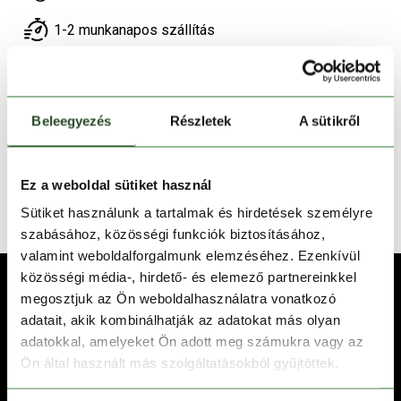
1-2 munkanapos szállítás
Ingyenes kiszállítás 15 000 Ft felett
Beleegyezés
Részletek
A sütikről
TERMÉKLEÍRÁS
TERMÉK RÉSZLETEK
Ez a weboldal sütiket használ
TECHNOLÓGIÁK
Sütiket használunk a tartalmak és hirdetések személyre
szabásához, közösségi funkciók biztosításához,
valamint weboldalforgalmunk elemzéséhez. Ezenkívül
közösségi média-, hirdető- és elemező partnereinkkel
megosztjuk az Ön weboldalhasználatra vonatkozó
adatait, akik kombinálhatják az adatokat más olyan
adatokkal, amelyeket Ön adott meg számukra vagy az
Ön által használt más szolgáltatásokból gyűjtöttek.