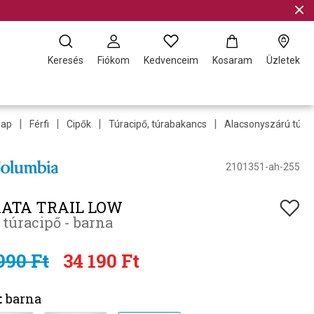
Keresés
Fiókom
Kedvenceim
Kosaram
Üzletek
|
|
|
|
lap
Férfi
Cipők
Túracipő, túrabakancs
Alacsonyszárú túra
2101351-ah-255
ATA TRAIL LOW
i túracipő - barna
990 Ft
34 190 Ft
:
barna