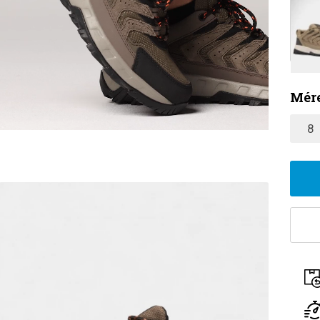
Mére
8