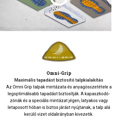
Omni-Grip
Maximális tapadást biztosító talpkialakítás
Az Omni Grip talpak mintázata és anyagösszetétele a
legoptimálisabb tapadást biztosítják. A kapaszkodó-
zónák és a speciális mintázat jégen, latyakos vagy
letaposott hóban is biztos járást nyújtanak, a talp alá
kerülő vizet oldalirányban kivezetik.