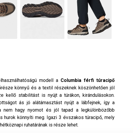
elhasználhatóságú modell a
Columbia
férfi
túracipő
sőrésze könnyű és a textil részeknek köszönhetően jól
 kellő stabilitást is nyújt a túrákon, kirándulásokon.
ttságot ás jó alátámasztást nyújt a lábfejnek, így a
pa nem hagy nyomot és jól tapad a legkülönbözőbb
ős hurok könnyíti meg. Igazi 3 évszakos túracipő, mely
 hétköznapi ruhatárának is része lehet.