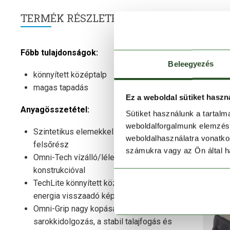
TERMÉK RÉSZLETEK
Főbb tulajdonságok:
Beleegyezés
könnyített középtalp
magas tapadás
Ez a weboldal sütiket haszn
Anyagösszetétel:
Sütiket használunk a tartal
weboldalforgalmunk elemzésé
Szintetikus elemekkel kombinált bőr
weboldalhasználatra vonatko
felsőrész
számukra vagy az Ön által ha
Omni-Tech vízálló/lélegző
konstrukcióval
TechLite könnyített középtalp, magas
energia visszaadó képességgel
Omni-Grip nagy kopásállóságú talp- és
sarokkidolgozás, a stabil talajfogás és