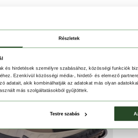
Részletek
ál
mak és hirdetések személyre szabásához, közösségi funkciók biz
hez. Ezenkívül közösségi média-, hirdető- és elemező partner
zó adatait, akik kombinálhatják az adatokat más olyan adatokka
sznált más szolgáltatásokból gyűjtöttek.
Testre szabás
A