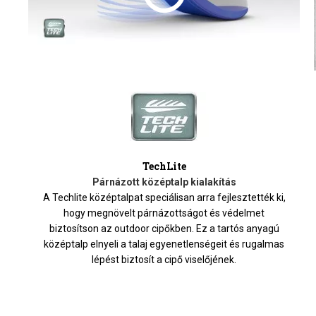
TechLite
Párnázott középtalp kialakítás
A Techlite középtalpat speciálisan arra fejlesztették ki,
hogy megnövelt párnázottságot és védelmet
biztosítson az outdoor cipőkben. Ez a tartós anyagú
középtalp elnyeli a talaj egyenetlenségeit és rugalmas
lépést biztosít a cipő viselőjének.