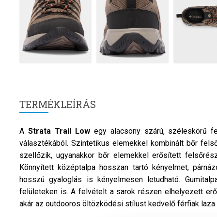
TERMÉKLEÍRÁS
A
Strata Trail Low
egy alacsony szárú, széleskörű f
választékából. Szintetikus elemekkel kombinált bőr fel
szellőzik, ugyanakkor bőr elemekkel erősített felsőrésze
Könnyített középtalpa hosszan tartó kényelmet, párnázo
hosszú gyaloglás is kényelmesen letudható. Gumital
felületeken is. A felvételt a sarok részen elhelyezett er
akár az outdooros öltözködési stílust kedvelő férfiak laza