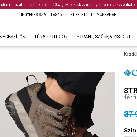
nden ruházat és cipő akcióban 50%-ig. Más kedvezménnyel nem összevonható.
INGYENES SZÁLLÍTÁS 15 000 FT FELETT | 1-2 MUNKANAP
KIEGÉSZÍTŐK
TÚRA, OUTDOOR
STRAND, SZÖRF, VÍZISPORT
Kezdő
STR
férf
37 
Szín