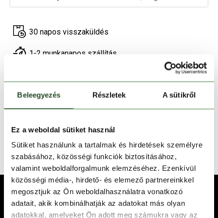
30 napos visszaküldés
1-2 munkanapos szállítás
Ingyenes kiszállítás 15 000 Ft felett
Beleegyezés
Részletek
A sütikről
TERMÉKLEÍRÁS
TERMÉK RÉSZLETEK
Ez a weboldal sütiket használ
Sütiket használunk a tartalmak és hirdetések személyre
TECHNOLÓGIÁK
szabásához, közösségi funkciók biztosításához,
valamint weboldalforgalmunk elemzéséhez. Ezenkívül
közösségi média-, hirdető- és elemező partnereinkkel
megosztjuk az Ön weboldalhasználatra vonatkozó
adatait, akik kombinálhatják az adatokat más olyan
adatokkal, amelyeket Ön adott meg számukra vagy az