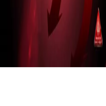
Omni-Heat
Hőtartó és szigetelő technológia