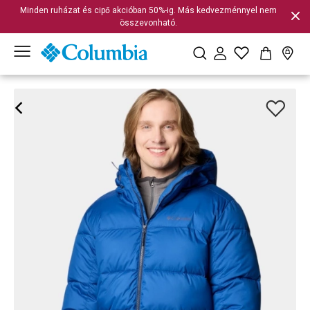
Minden ruházat és cipő akcióban 50%-ig. Más kedvezménnyel nem
összevonható.