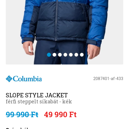
2087401-af-433
SLOPE STYLE JACKET
férfi steppelt síkabát - kék
99 990 Ft
49 990 Ft