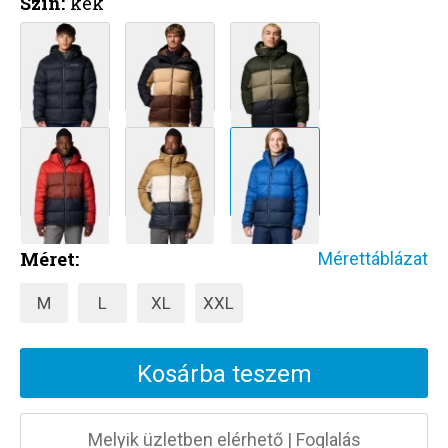
Szín:
kék
Méret:
Mérettáblázat
M
L
XL
XXL
Kosárba teszem
Melyik üzletben elérhető
|
Foglalás