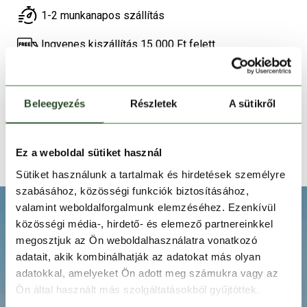
1-2 munkanapos szállítás
Ingyenes kiszállítás 15 000 Ft felett
TERMÉKLEÍRÁS
Beleegyezés
Részletek
A sütikről
TERMÉK RÉSZLETEK
Ez a weboldal sütiket használ
TECHNOLÓGIÁK
Sütiket használunk a tartalmak és hirdetések személyre
szabásához, közösségi funkciók biztosításához,
valamint weboldalforgalmunk elemzéséhez. Ezenkívül
közösségi média-, hirdető- és elemező partnereinkkel
megosztjuk az Ön weboldalhasználatra vonatkozó
adatait, akik kombinálhatják az adatokat más olyan
adatokkal, amelyeket Ön adott meg számukra vagy az
Ön által használt más szolgáltatásokból gyűjtöttek.