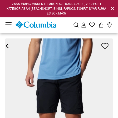
VASÁRNAPIG MINDEN FÉLÁRON A STRAND SZÖRF, VÍZISPORT
KATEGÓRIÁBAN (BEACHSHORT, BIKINI, PAPUCS, T-SHIRT, NYÁR RUHA
ÉS SOK MÁS)