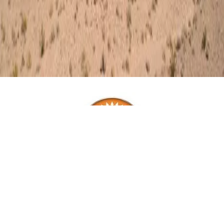
Omni-Shade
UV szűrő technológia
Az Omni Shade anyagú ruházati termékek blokkolják a nap
káros UV sugarait. A napvédő faktorszám (UPF) emelkedésével
növekszik az UV védelem mértéke. Az anyag az UVA és az UVB
sugarakat is kiszűri, meggátolva a bőr leégését és hosszútávú
károsodását.