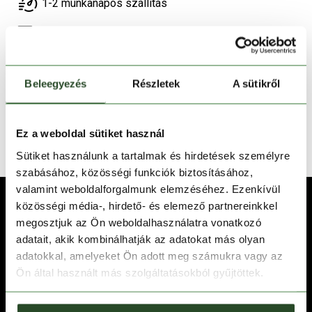
1-2 munkanapos szállítás
Ingyenes kiszállítás 15 000 Ft felett
TERMÉKLEÍRÁS
Beleegyezés
Részletek
A sütikről
TERMÉK RÉSZLETEK
Ez a weboldal sütiket használ
TECHNOLÓGIÁK
Sütiket használunk a tartalmak és hirdetések személyre
szabásához, közösségi funkciók biztosításához,
valamint weboldalforgalmunk elemzéséhez. Ezenkívül
közösségi média-, hirdető- és elemező partnereinkkel
megosztjuk az Ön weboldalhasználatra vonatkozó
adatait, akik kombinálhatják az adatokat más olyan
adatokkal, amelyeket Ön adott meg számukra vagy az
Ön által használt más szolgáltatásokból gyűjtöttek.