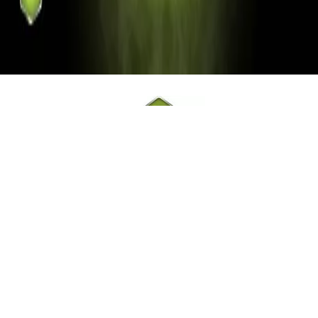
Omni-Shield
Folyadéklepergető technológia
Az Omni-Shield anyaggal kezelt ruházati termékek mindenfajta
folyékony szennyeződést foltmentesen lepergetnek. A védelem
szintetikus és pamut alapanyagoknál is alkalmazható.
HASONLÓ TERMÉKEK