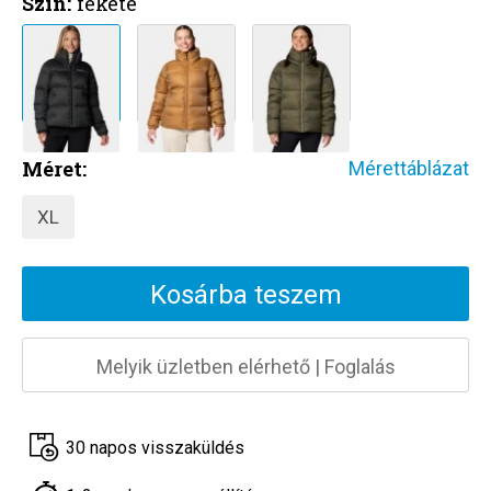
Szín:
fekete
Méret:
Mérettáblázat
XL
Kosárba teszem
Melyik üzletben elérhető
|
Foglalás
30 napos visszaküldés