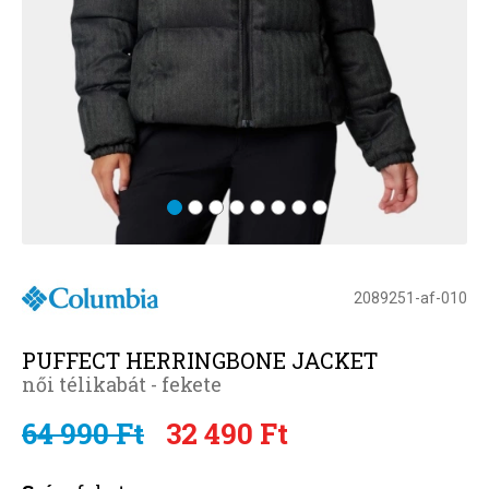
2089251-af-010
PUFFECT HERRINGBONE JACKET
női télikabát - fekete
64 990 Ft
32 490 Ft