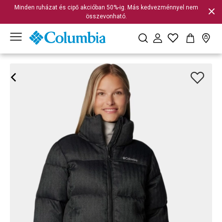
Minden ruházat és cipő akcióban 50%-ig. Más kedvezménnyel nem
összevonható.