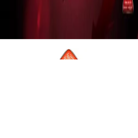
Omni-Heat
Hőtartó és szigetelő technológia
Az Omni-Heat a Columbia által kifejlesztett, funkcionális
ruházatoknál alkalmazott technológiai megoldás, ami hideg
időben is kényelmesen, melegen tart. A mozgás közben a test
által termelt hő visszaverésének köszönhetően vékonyabb
termékek esetén is maximális hőtartó képességgel rendelkezik.
HASONLÓ TERMÉKEK