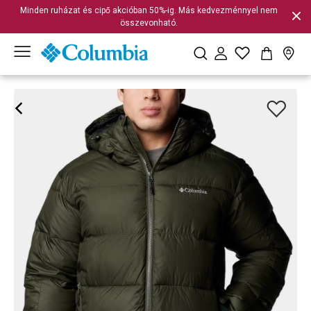
Minden ruházat és cipő akcióban 50%-ig. Más kedvezménnyel nem
összevonható.