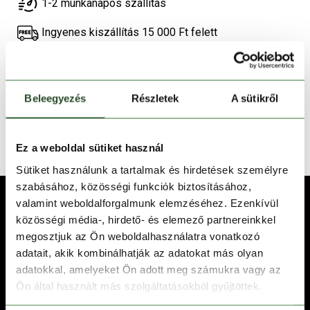
1-2 munkanapos szállítás
Ingyenes kiszállítás 15 000 Ft felett
TERMÉKLEÍRÁS
Beleegyezés
Részletek
A sütikről
TERMÉK RÉSZLETEK
TECHNOLÓGIÁK
Ez a weboldal sütiket használ
Sütiket használunk a tartalmak és hirdetések személyre
szabásához, közösségi funkciók biztosításához,
valamint weboldalforgalmunk elemzéséhez. Ezenkívül
közösségi média-, hirdető- és elemező partnereinkkel
megosztjuk az Ön weboldalhasználatra vonatkozó
adatait, akik kombinálhatják az adatokat más olyan
adatokkal, amelyeket Ön adott meg számukra vagy az
Ön által használt más szolgáltatásokból gyűjtöttek.