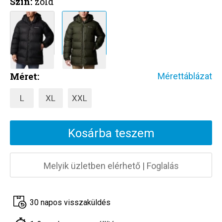
Szín:
zöld
Méret:
Mérettáblázat
L
XL
XXL
Kosárba teszem
Melyik üzletben elérhető
|
Foglalás
30 napos visszaküldés