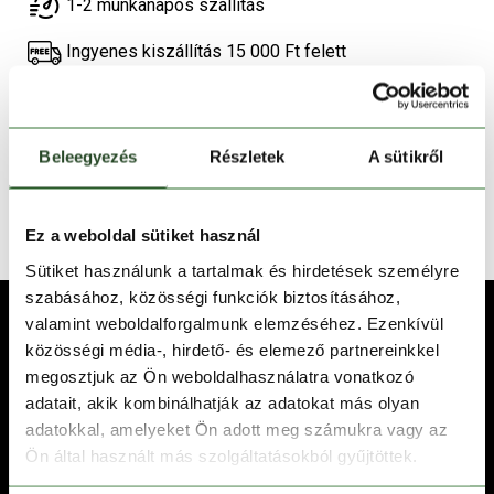
1-2 munkanapos szállítás
Ingyenes kiszállítás 15 000 Ft felett
TERMÉKLEÍRÁS
Beleegyezés
Részletek
A sütikről
TERMÉK RÉSZLETEK
TECHNOLÓGIÁK
Ez a weboldal sütiket használ
Sütiket használunk a tartalmak és hirdetések személyre
szabásához, közösségi funkciók biztosításához,
valamint weboldalforgalmunk elemzéséhez. Ezenkívül
közösségi média-, hirdető- és elemező partnereinkkel
megosztjuk az Ön weboldalhasználatra vonatkozó
adatait, akik kombinálhatják az adatokat más olyan
adatokkal, amelyeket Ön adott meg számukra vagy az
Ön által használt más szolgáltatásokból gyűjtöttek.