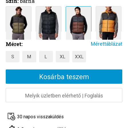
Szín:
barna
Méret:
Mérettáblázat
S
M
L
XL
XXL
Kosárba teszem
Melyik üzletben elérhető
|
Foglalás
30 napos visszaküldés