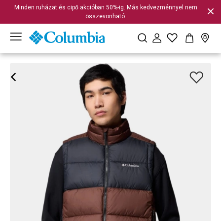
Minden ruházat és cipő akcióban 50%-ig. Más kedvezménnyel nem
összevonható.