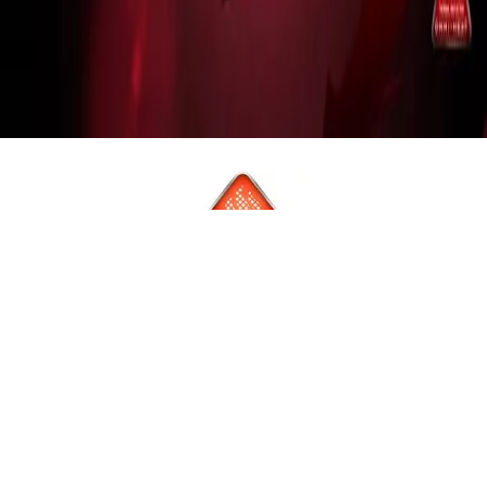
Omni-Heat
Hőtartó és szigetelő technológia
Az Omni-Heat a Columbia által kifejlesztett, funkcionális
ruházatoknál alkalmazott technológiai megoldás, ami hideg
időben is kényelmesen, melegen tart. A mozgás közben a test
által termelt hő visszaverésének köszönhetően vékonyabb
termékek esetén is maximális hőtartó képességgel rendelkezik.
HOZZÁ AJÁNLJUK