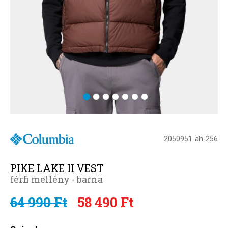
2050951-ah-256
PIKE LAKE II VEST
férfi mellény - barna
64 990 Ft
58 490 Ft