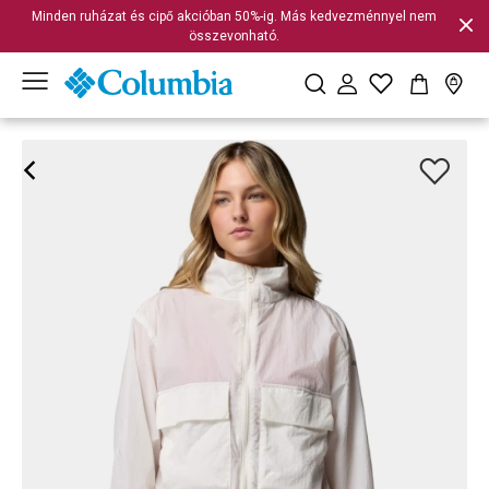
Minden ruházat és cipő akcióban 50%-ig. Más kedvezménnyel nem
összevonható.