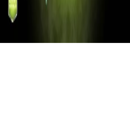
Omni-Shield
Folyadéklepergető technológia
Az Omni-Shield anyaggal kezelt ruházati termékek mindenfajta
folyékony szennyeződést foltmentesen lepergetnek. A védelem
szintetikus és pamut alapanyagoknál is alkalmazható.
HOZZÁ AJÁNLJUK