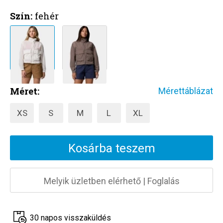
Szín:
fehér
Méret:
Mérettáblázat
XS
S
M
L
XL
Kosárba teszem
Melyik üzletben elérhető
|
Foglalás
30 napos visszaküldés