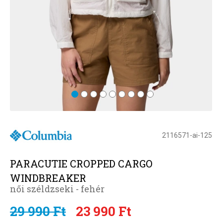
2116571-ai-125
PARACUTIE CROPPED CARGO
WINDBREAKER
női széldzseki - fehér
29 990 Ft
23 990 Ft