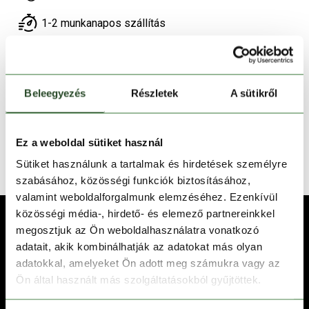
1-2 munkanapos szállítás
Ingyenes kiszállítás 15 000 Ft felett
Beleegyezés
Részletek
A sütikről
TERMÉKLEÍRÁS
TERMÉK RÉSZLETEK
Ez a weboldal sütiket használ
TECHNOLÓGIÁK
Sütiket használunk a tartalmak és hirdetések személyre
szabásához, közösségi funkciók biztosításához,
valamint weboldalforgalmunk elemzéséhez. Ezenkívül
közösségi média-, hirdető- és elemező partnereinkkel
megosztjuk az Ön weboldalhasználatra vonatkozó
adatait, akik kombinálhatják az adatokat más olyan
adatokkal, amelyeket Ön adott meg számukra vagy az
Ön által használt más szolgáltatásokból gyűjtöttek.