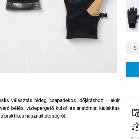
S
eális választás hideg, csapadékos időjáráshoz – akár
erő bélés, vízlepergető külső és anatómiai kialakítás
a praktikus használhatóságról.