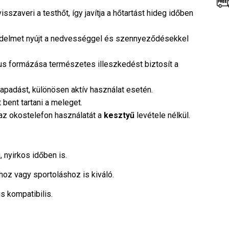
isszaveri a testhőt, így javítja a hőtartást hideg időben
delmet nyújt a nedvességgel és szennyeződésekkel
s formázása természetes illeszkedést biztosít a
tapadást, különösen aktív használat esetén.
t bent tartani a meleget.
az okostelefon használatát a
kesztyű
levétele nélkül.
nyirkos időben is.
oz vagy sportoláshoz is kiváló.
s kompatibilis.