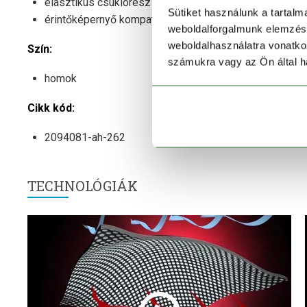
elasztikus csuklórész
Sütiket használunk a tartal
érintőképernyő kompatibilis
weboldalforgalmunk elemzésé
weboldalhasználatra vonatko
Szín:
számukra vagy az Ön által ha
homok
Cikk kód:
2094081-ah-262
TECHNOLÓGIÁK