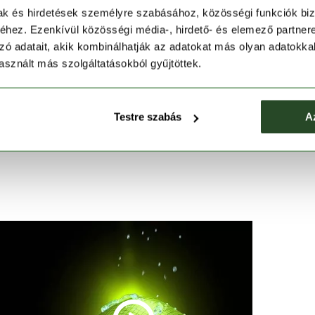
mak és hirdetések személyre szabásához, közösségi funkciók biz
hez. Ezenkívül közösségi média-, hirdető- és elemező partner
zó adatait, akik kombinálhatják az adatokat más olyan adatokka
sznált más szolgáltatásokból gyűjtöttek.
Testre szabás
A