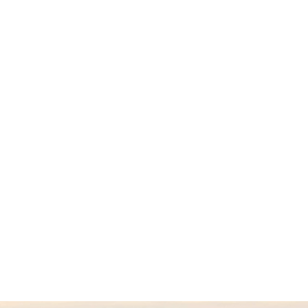
t
Whirlibird V Interchange Jacket
0 Ft
129 990 Ft
116 990 Ft