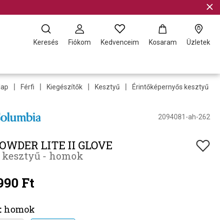
Keresés
Fiókom
Kedvenceim
Kosaram
Üzletek
|
|
|
|
|
lap
Férfi
Kiegészítők
Kesztyű
Érintőképernyős kesztyű
2094081-ah-262
OWDER LITE II GLOVE
i kesztyű - homok
990 Ft
:
homok