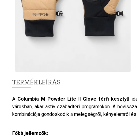
TERMÉKLEÍRÁS
A
Columbia
M Powder Lite II Glove
férfi
kesztyű
id
városban, akár aktív szabadtéri programokon. A hővisszav
kombinációja gondoskodik a melegségről, kényelemről és 
Főbb jellemzők: