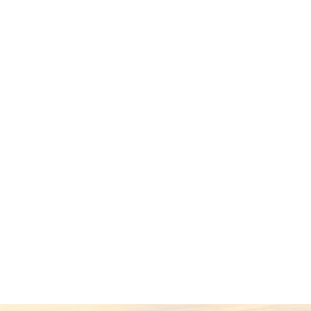
idweight Stretch Tight
Bugaboo V Pan
6 990 Ft
24 290 Ft
59 990 Ft
53 99