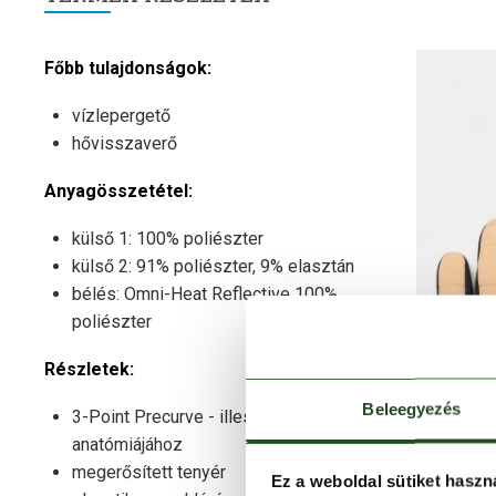
Főbb tulajdonságok:
vízlepergető
hővisszaverő
Anyagösszetétel:
külső 1: 100% poliészter
külső 2: 91% poliészter, 9% elasztán
bélés: Omni-Heat Reflective 100%
poliészter
Részletek:
Beleegyezés
3-Point Precurve - illeszkedik a kéz
anatómiájához
megerősített tenyér
Ez a weboldal sütiket haszn