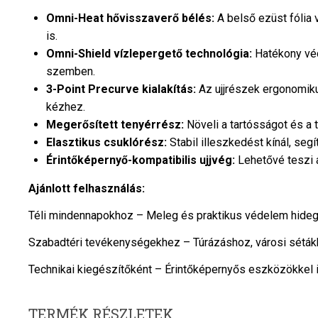
Omni-Heat hővisszaverő bélés:
A belső ezüst fólia v
is.
Omni-Shield vízlepergető technológia:
Hatékony vé
szemben.
3-Point Precurve kialakítás:
Az ujjrészek ergonomiku
kézhez.
Megerősített tenyérrész:
Növeli a tartósságot és a 
Elasztikus csuklórész:
Stabil illeszkedést kínál, segí
Érintőképernyő-kompatibilis ujjvég:
Lehetővé teszi 
Ajánlott felhasználás:
Téli mindennapokhoz – Meleg és praktikus védelem hideg, 
Szabadtéri tevékenységekhez – Túrázáshoz, városi sétákh
Technikai kiegészítőként – Érintőképernyős eszközökkel i
TERMÉK RÉSZLETEK