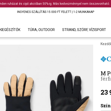
nden ruházat és cipő akcióban 50%-ig. Más kedvezménnyel nem összevonható.
INGYENES SZÁLLÍTÁS 15 000 FT FELETT | 1-2 MUNKANAP
KIEGÉSZÍTŐK
TÚRA, OUTDOOR
STRAND, SZÖRF, VÍZISPORT
Kezdő
M P
férf
23 
Szín