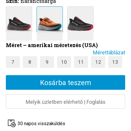
Szín:
narancssárga
Méret – amerikai méretezés (USA)
Mérettáblázat
7
8
9
10
11
12
13
Kosárba teszem
Melyik üzletben elérhető
|
Foglalás
30 napos visszaküldés