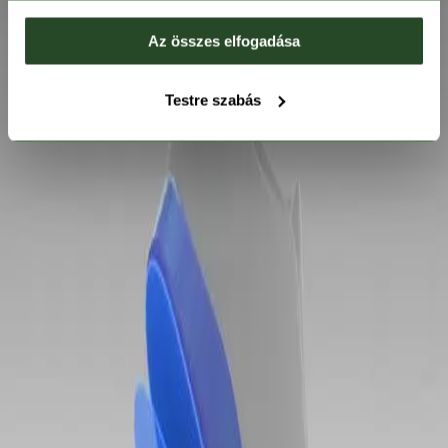
Az összes elfogadása
Testre szabás