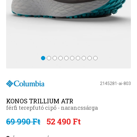
2145281-ai-803
KONOS TRILLIUM ATR
férfi terepfutó cipő - narancssárga
69 990 Ft
52 490 Ft