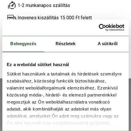
1-2 munkanapos szállítás
Ingyenes kiszállítás 15 000 Ft felett
TERMÉKLEÍRÁS
Beleegyezés
Részletek
A sütikről
TERMÉK RÉSZLETEK
Ez a weboldal sütiket használ
TECHNOLÓGIÁK
Sütiket használunk a tartalmak és hirdetések személyre
szabásához, közösségi funkciók biztosításához,
valamint weboldalforgalmunk elemzéséhez. Ezenkívül
közösségi média-, hirdető- és elemező partnereinkkel
megosztjuk az Ön weboldalhasználatra vonatkozó
adatait, akik kombinálhatják az adatokat más olyan
adatokkal, amelyeket Ön adott meg számukra vagy az
Ön által használt más szolgáltatásokból gyűjtöttek.