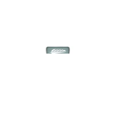
TechLite
Párnázott középtalp kialakítás
A Techlite középtalpat speciálisan arra fejlesztették ki, hogy
megnövelt párnázottságot és védelmet biztosítson az outdoor
cipőkben. Ez a tartós anyagú középtalp elnyeli a talaj
egyenetlenségeit és rugalmas lépést biztosít a cipő viselőjének.