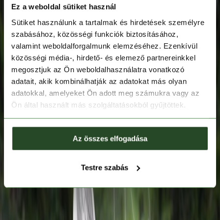
Ez a weboldal sütiket használ
Sütiket használunk a tartalmak és hirdetések személyre
szabásához, közösségi funkciók biztosításához,
valamint weboldalforgalmunk elemzéséhez. Ezenkívül
közösségi média-, hirdető- és elemező partnereinkkel
megosztjuk az Ön weboldalhasználatra vonatkozó
adatait, akik kombinálhatják az adatokat más olyan
adatokkal, amelyeket Ön adott meg számukra vagy az
Ön által használt más szolgáltatásokból gyűjtöttek.
Az összes elfogadása
Testre szabás