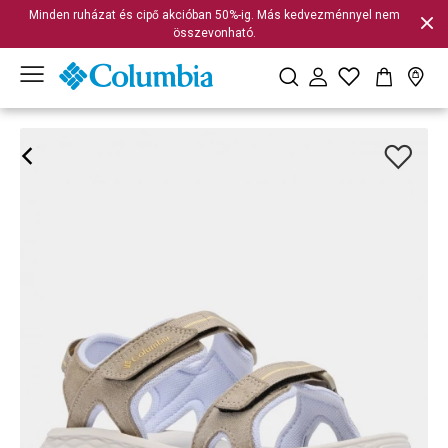
Minden ruházat és cipő akcióban 50%-ig. Más kedvezménnyel nem
összevonható.