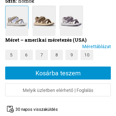
Szín:
homok
Méret – amerikai méretezés (USA)
Mérettáblázat
5
6
7
8
9
10
Kosárba teszem
Melyik üzletben elérhető
|
Foglalás
30 napos visszaküldés