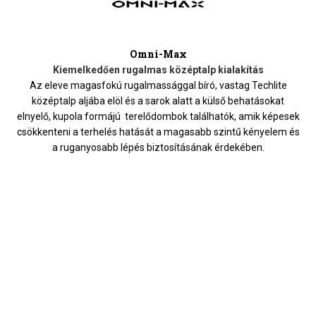
Omni-Max
Kiemelkedően rugalmas középtalp kialakítás
Az eleve magasfokú rugalmassággal bíró, vastag Techlite
középtalp aljába elöl és a sarok alatt a külső behatásokat
elnyelő, kupola formájú terelődombok találhatók, amik képesek
csökkenteni a terhelés hatását a magasabb szintű kényelem és
a ruganyosabb lépés biztosításának érdekében.
HASONLÓ TERMÉKEK