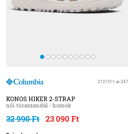
2121311-ai-247
KONOS HIKER 2-STRAP
női túraszandál - homok
32 990 Ft
23 090 Ft