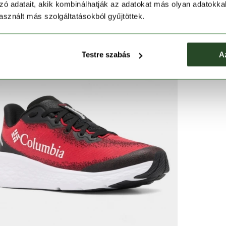
zó adatait, akik kombinálhatják az adatokat más olyan adatokka
sznált más szolgáltatásokból gyűjtöttek.
Testre szabás
A