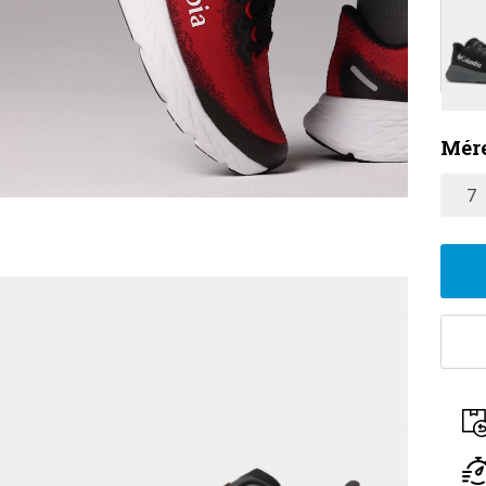
Mére
7