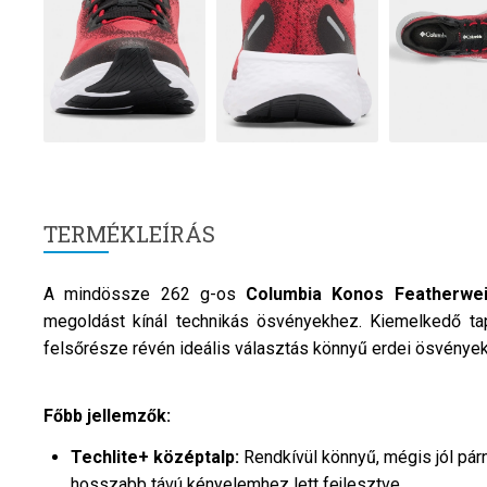
TERMÉKLEÍRÁS
A mindössze 262 g-os
Columbia
Konos Featherwe
megoldást kínál technikás ösvényekhez. Kiemelkedő ta
felsőrésze révén ideális választás könnyű erdei ösvényekr
Főbb jellemzők:
Techlite+ középtalp:
Rendkívül könnyű, mégis jól pár
hosszabb távú kényelemhez lett fejlesztve.