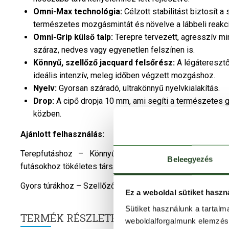
Omni-Max technológia:
Célzott stabilitást biztosít a
természetes mozgásmintát és növelve a lábbeli reak
Omni-Grip külső talp:
Terepre tervezett, agresszív mi
száraz, nedves vagy egyenetlen felszínen is.
Könnyű, szellőző jacquard felsőrész:
A légáteresztő
ideális intenzív, meleg időben végzett mozgáshoz.
Nyelv:
Gyorsan száradó, ultrakönnyű nyelvkialakítás.
Drop:
A cipő dropja 10 mm, ami segíti a természetes 
közben.
Ajánlott felhasználás:
Terepfutáshoz – Könnyű szerkezete, aktív energia-
Beleegyezés
futásokhoz tökéletes társ.
Gyors túrákhoz – Szellőző kialakítása és sarokstabilitása 
Ez a weboldal sütiket haszn
Sütiket használunk a tartal
TERMÉK RÉSZLETEK
weboldalforgalmunk elemzésé