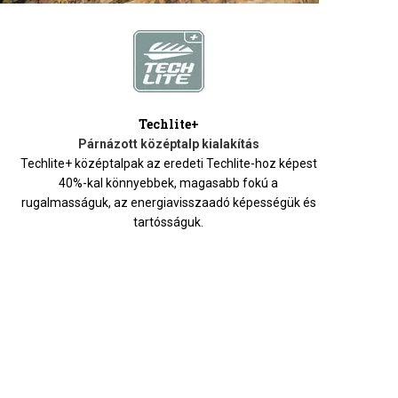
Techlite+
Párnázott középtalp kialakítás
Techlite+ középtalpak az eredeti Techlite-hoz képest
Az 
40%-kal könnyebbek, magasabb fokú a
le
rugalmasságuk, az energiavisszaadó képességük és
z
tartósságuk.
let