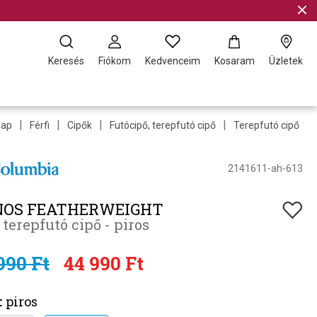
Keresés
Fiókom
Kedvenceim
Kosaram
Üzletek
|
|
|
|
|
lap
Férfi
Cipők
Futócipő, terepfutó cipő
Terepfutó cipő
2141611-ah-613
NOS FEATHERWEIGHT
i terepfutó cipő - piros
990 Ft
44 990 Ft
:
piros