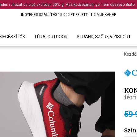
nden ruházat és cipő akcióban 50%-ig. Más kedvezménnyel nem összevonható.
INGYENES SZÁLLÍTÁS 15 000 FT FELETT | 1-2 MUNKANAP
KIEGÉSZÍTŐK
TÚRA, OUTDOOR
STRAND, SZÖRF, VÍZISPORT
Kezdő
KO
férf
59 
Szín