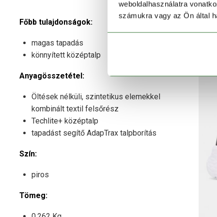
weboldalhasználatra vonatko
számukra vagy az Ön által ha
Főbb tulajdonságok:
magas tapadás
könnyített középtalp
Anyagösszetétel:
Öltések nélküli, szintetikus elemekkel
kombinált textil felsőrész
Techlite+ középtalp
tapadást segítő AdapTrax talpborítás
Szín:
piros
Tömeg:
0.262 Kg