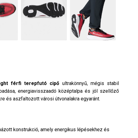
ight
férfi
terepfutó cipő
ultrakönnyű, mégis stabil
padása, energiavisszaadó középtalpa és jól szellőző
e és aszfaltozott városi útvonalakra egyaránt.
názott konstrukció, amely energikus lépésekhez és