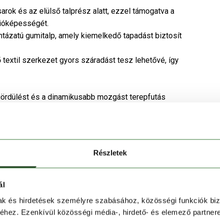
 sarok és az elülső talprész alatt, ezzel támogatva a
cióképességét.
ntázatú gumitalp, amely kiemelkedő tapadást biztosít
 textil szerkezet gyors száradást tesz lehetővé, így
gördülést és a dinamikusabb mozgást terepfutás
visszanyerése és biztos tapadása révén dinamikus
Részletek
ideálissá teszi meredek, változatos útvonalakra is.
ál
mak és hirdetések személyre szabásához, közösségi funkciók biz
hez. Ezenkívül közösségi média-, hirdető- és elemező partner