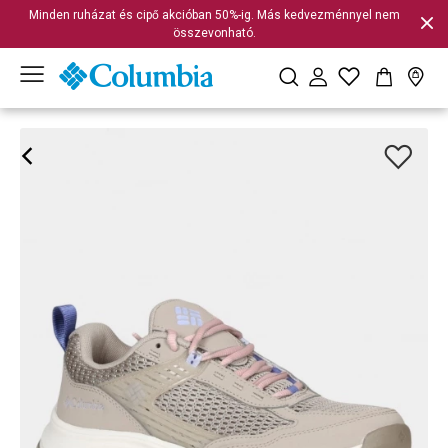
Minden ruházat és cipő akcióban 50%-ig. Más kedvezménnyel nem
összevonható.