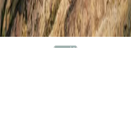
Techlite+
Párnázott középtalp kialakítás
Techlite+ középtalpak az eredeti Techlite-hoz képest 40%-kal
könnyebbek, magasabb fokú a rugalmasságuk, az
energiavisszaadó képességük és tartósságuk.
HOZZÁ AJÁNLJUK