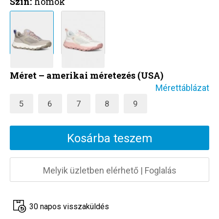
Szín:
homok
Méret – amerikai méretezés (USA)
Mérettáblázat
5
6
7
8
9
Kosárba teszem
Melyik üzletben elérhető
|
Foglalás
30 napos visszaküldés