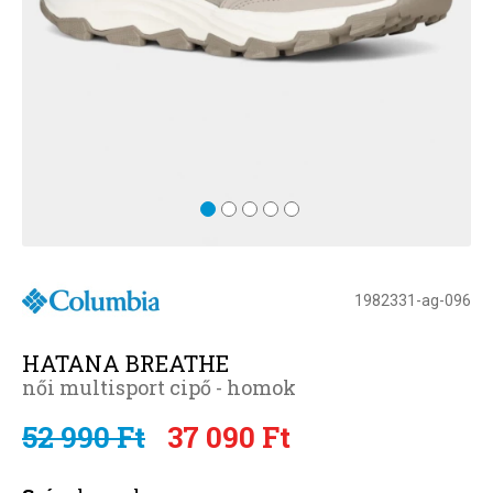
1982331-ag-096
HATANA BREATHE
női multisport cipő - homok
52 990 Ft
37 090 Ft