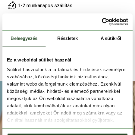
1-2 munkanapos szállítás
Ingyenes kiszállítás 15 000 Ft felett
TERMÉKLEÍRÁS
Beleegyezés
Részletek
A sütikről
TERMÉK RÉSZLETEK
Ez a weboldal sütiket használ
TECHNOLÓGIÁK
Sütiket használunk a tartalmak és hirdetések személyre
szabásához, közösségi funkciók biztosításához,
valamint weboldalforgalmunk elemzéséhez. Ezenkívül
közösségi média-, hirdető- és elemező partnereinkkel
megosztjuk az Ön weboldalhasználatra vonatkozó
adatait, akik kombinálhatják az adatokat más olyan
adatokkal, amelyeket Ön adott meg számukra vagy az
Ön által használt más szolgáltatásokból gyűjtöttek.