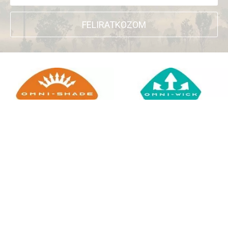
FELIRATKOZOM
+
WEBSHOP INFORMÁCIÓK
CSATLAKOZZ TÖRZSVÁSÁRLÓI
+
PROGRAMUNKHOZ
DOCKYARD ÜZLET KERESŐ