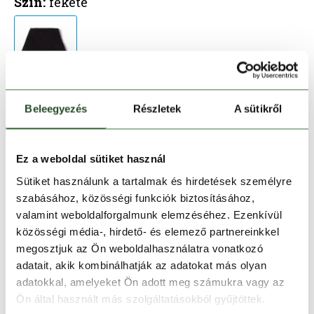
Szín:
fekete
Beleegyezés
Részletek
A sütikről
Kosárba teszem
Ez a weboldal sütiket használ
Melyik üzletben elérhető
|
Foglalás
Sütiket használunk a tartalmak és hirdetések személyre
szabásához, közösségi funkciók biztosításához,
valamint weboldalforgalmunk elemzéséhez. Ezenkívül
30 napos visszaküldés
közösségi média-, hirdető- és elemező partnereinkkel
megosztjuk az Ön weboldalhasználatra vonatkozó
1-2 munkanapos szállítás
adatait, akik kombinálhatják az adatokat más olyan
adatokkal, amelyeket Ön adott meg számukra vagy az
Ingyenes kiszállítás 15 000 Ft felett
Ön által használt más szolgáltatásokból gyűjtöttek.