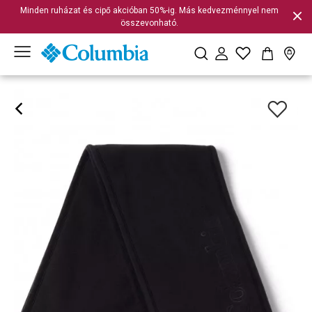
Minden ruházat és cipő akcióban 50%-ig. Más kedvezménnyel nem
összevonható.