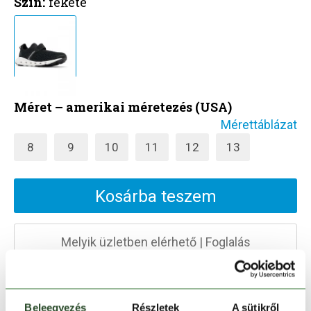
Szín:
fekete
Méret – amerikai méretezés (USA)
Mérettáblázat
8
9
10
11
12
13
Kosárba teszem
Melyik üzletben elérhető
|
Foglalás
30 napos visszaküldés
Beleegyezés
Részletek
A sütikről