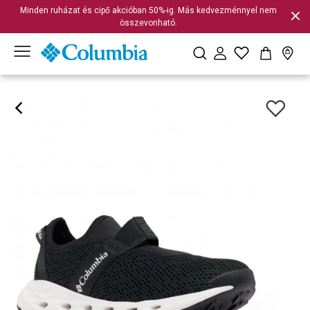
Minden ruházat és cipő akcióban 50%-ig. Más kedvezménnyel nem
összevonható.