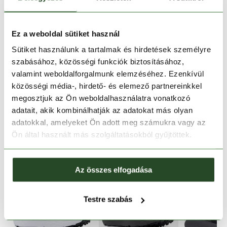
1-2 munkanapos szállítás
Ingyenes kiszállítás 15 000 Ft felett
Ez a weboldal sütiket használ
Sütiket használunk a tartalmak és hirdetések személyre
szabásához, közösségi funkciók biztosításához,
TERMÉKLEÍRÁS
valamint weboldalforgalmunk elemzéséhez. Ezenkívül
közösségi média-, hirdető- és elemező partnereinkkel
TERMÉK RÉSZLETEK
megosztjuk az Ön weboldalhasználatra vonatkozó
adatait, akik kombinálhatják az adatokat más olyan
HASONLÓ TERMÉKEK
adatokkal, amelyeket Ön adott meg számukra vagy az
Ön által használt más szolgáltatásokból gyűjtöttek.
Az összes elfogadása
Testre szabás