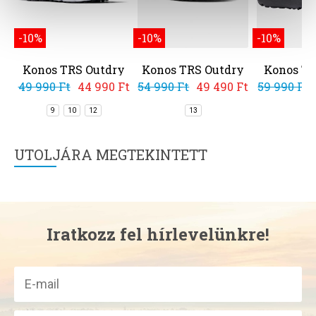
-10%
-10%
-10%
Konos TRS Outdry
Konos TRS Outdry
Konos Tr
M
49 990 Ft
44 990 Ft
54 990 Ft
49 490 Ft
59 990 Ft
9
10
12
13
9
UTOLJÁRA MEGTEKINTETT
Iratkozz fel hírlevelünkre!