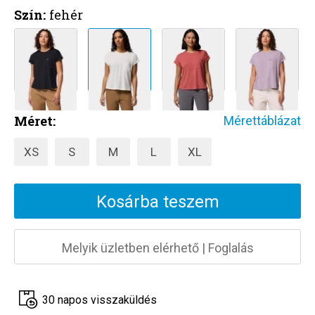
Szín:
fehér
Méret:
Mérettáblázat
XS
S
M
L
XL
Kosárba teszem
Melyik üzletben elérhető
|
Foglalás
30 napos visszaküldés