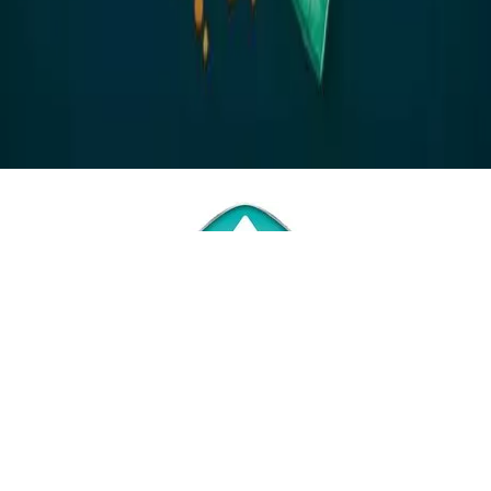
Omni-Wick
Izzadságkezelés mesterfokon
Az Omni Wick izzadtságkezelő technológiával ellátott
ruházatoknál az anyag elvezeti az izzadságot a test felületéről,
azt szétteríti és elpárologtatja, így biztosítva a hűvös és száraz
érzetet.