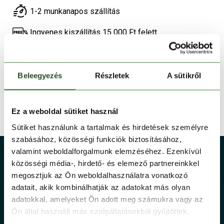
1-2 munkanapos szállítás
Ingyenes kiszállítás 15 000 Ft felett
TERMÉKLEÍRÁS
Beleegyezés
Részletek
A sütikről
TERMÉK RÉSZLETEK
Ez a weboldal sütiket használ
TECHNOLÓGIÁK
Sütiket használunk a tartalmak és hirdetések személyre
szabásához, közösségi funkciók biztosításához,
valamint weboldalforgalmunk elemzéséhez. Ezenkívül
közösségi média-, hirdető- és elemező partnereinkkel
megosztjuk az Ön weboldalhasználatra vonatkozó
adatait, akik kombinálhatják az adatokat más olyan
adatokkal, amelyeket Ön adott meg számukra vagy az
Ön által használt más szolgáltatásokból gyűjtöttek.