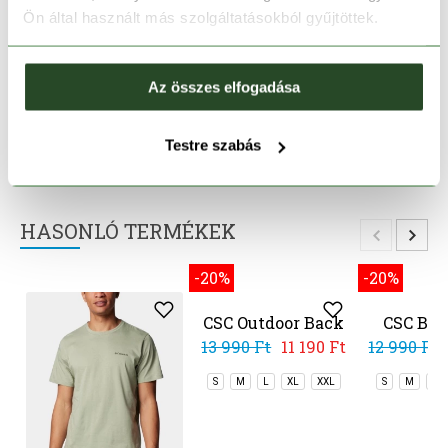
1-2 munkanapos szállítás
Ön által használt más szolgáltatásokból gyűjtöttek.
Ingyenes kiszállítás 15 000 Ft felett
Az összes elfogadása
TERMÉKLEÍRÁS
Testre szabás
TERMÉK RÉSZLETEK
HASONLÓ TERMÉKEK