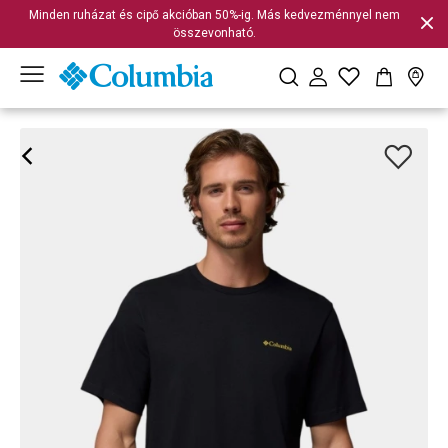
Minden ruházat és cipő akcióban 50%-ig. Más kedvezménnyel nem
összevonható.