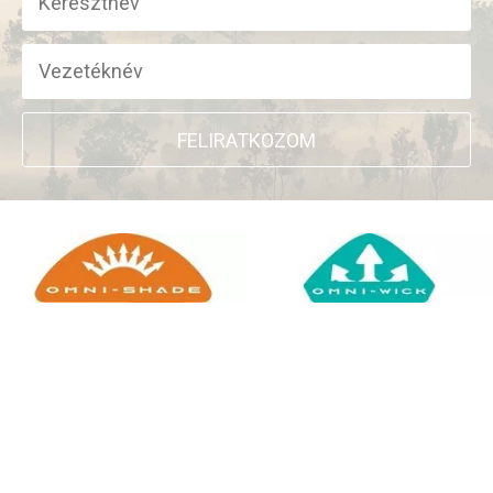
FELIRATKOZOM
+
WEBSHOP INFORMÁCIÓK
CSATLAKOZZ TÖRZSVÁSÁRLÓI
+
PROGRAMUNKHOZ