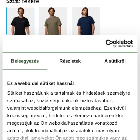
Szín:
fekete
Méret:
Mérettáblázat
Beleegyezés
Részletek
A sütikről
S
M
L
XL
Kosárba teszem
Ez a weboldal sütiket használ
Sütiket használunk a tartalmak és hirdetések személyre
szabásához, közösségi funkciók biztosításához,
Melyik üzletben elérhető
|
Foglalás
valamint weboldalforgalmunk elemzéséhez. Ezenkívül
közösségi média-, hirdető- és elemező partnereinkkel
megosztjuk az Ön weboldalhasználatra vonatkozó
30 napos visszaküldés
adatait, akik kombinálhatják az adatokat más olyan
adatokkal, amelyeket Ön adott meg számukra vagy az